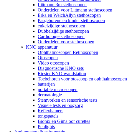
Littmann 3m stethoscopen
Onderdelen voor Littmann stethoscopen
Erka en WelchAllyn stethoscopen
Pasgeborene en kinder stethoscopen
enkelzijdige stethoscopen
Dubbelzijdige stethoscopen
Cardiologie stethoscopen
Onderdelen voor stethoscopen
KNO apparatuur
Ophthalmoscopen Retinoscopen
Otoscopen
Video otoscopen
Diagnostische KNO sets
Riester KNO wandstation
Toebehoren voor otoscoop en ophthalmoscopen
batterijen
portable microscopen
dermatologie
Stemvorken en sensorische tests
Visuele tests en oogzorg
Reflexhamers
tongspatels
Bionix en Gima oor curettes
Penlights
Audiometery & spirometrie