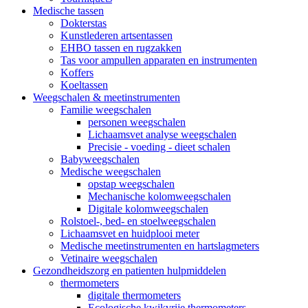
Medische tassen
Dokterstas
Kunstlederen artsentassen
EHBO tassen en rugzakken
Tas voor ampullen apparaten en instrumenten
Koffers
Koeltassen
Weegschalen & meetinstrumenten
Familie weegschalen
personen weegschalen
Lichaamsvet analyse weegschalen
Precisie - voeding - dieet schalen
Babyweegschalen
Medische weegschalen
opstap weegschalen
Mechanische kolomweegschalen
Digitale kolomweegschalen
Rolstoel-, bed- en stoelweegschalen
Lichaamsvet en huidplooi meter
Medische meetinstrumenten en hartslagmeters
Vetinaire weegschalen
Gezondheidszorg en patienten hulpmiddelen
thermometers
digitale thermometers
Ecologische kwikvrije thermometers