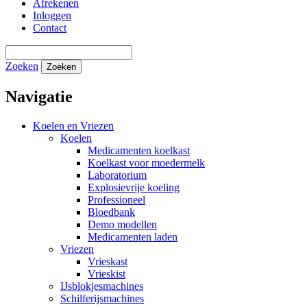
Afrekenen
Inloggen
Contact
Zoeken
Zoeken
Navigatie
Koelen en Vriezen
Koelen
Medicamenten koelkast
Koelkast voor moedermelk
Laboratorium
Explosievrije koeling
Professioneel
Bloedbank
Demo modellen
Medicamenten laden
Vriezen
Vrieskast
Vrieskist
IJsblokjesmachines
Schilferijsmachines