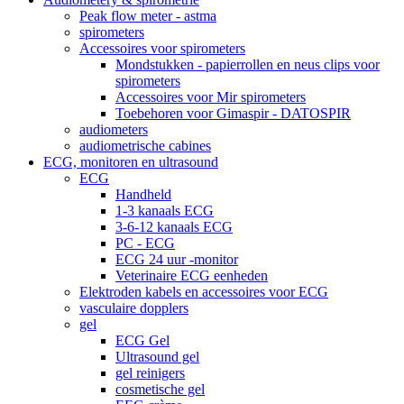
Peak flow meter - astma
spirometers
Accessoires voor spirometers
Mondstukken - papierrollen en neus clips voor
spirometers
Accessoires voor Mir spirometers
Toebehoren voor Gimaspir - DATOSPIR
audiometers
audiometrische cabines
ECG, monitoren en ultrasound
ECG
Handheld
1-3 kanaals ECG
3-6-12 kanaals ECG
PC - ECG
ECG 24 uur -monitor
Veterinaire ECG eenheden
Elektroden kabels en accessoires voor ECG
vasculaire dopplers
gel
ECG Gel
Ultrasound gel
gel reinigers
cosmetische gel