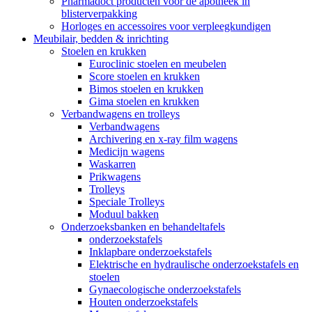
Pharmadoct producten voor de apotheek in
blisterverpakking
Horloges en accessoires voor verpleegkundigen
Meubilair, bedden & inrichting
Stoelen en krukken
Euroclinic stoelen en meubelen
Score stoelen en krukken
Bimos stoelen en krukken
Gima stoelen en krukken
Verbandwagens en trolleys
Verbandwagens
Archivering en x-ray film wagens
Medicijn wagens
Waskarren
Prikwagens
Trolleys
Speciale Trolleys
Moduul bakken
Onderzoeksbanken en behandeltafels
onderzoekstafels
Inklapbare onderzoekstafels
Elektrische en hydraulische onderzoekstafels en
stoelen
Gynaecologische onderzoekstafels
Houten onderzoekstafels