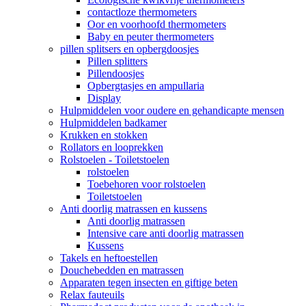
contactloze thermometers
Oor en voorhoofd thermometers
Baby en peuter thermometers
pillen splitsers en opbergdoosjes
Pillen splitters
Pillendoosjes
Opbergtasjes en ampullaria
Display
Hulpmiddelen voor oudere en gehandicapte mensen
Hulpmiddelen badkamer
Krukken en stokken
Rollators en looprekken
Rolstoelen - Toiletstoelen
rolstoelen
Toebehoren voor rolstoelen
Toiletstoelen
Anti doorlig matrassen en kussens
Anti doorlig matrassen
Intensive care anti doorlig matrassen
Kussens
Takels en heftoestellen
Douchebedden en matrassen
Apparaten tegen insecten en giftige beten
Relax fauteuils