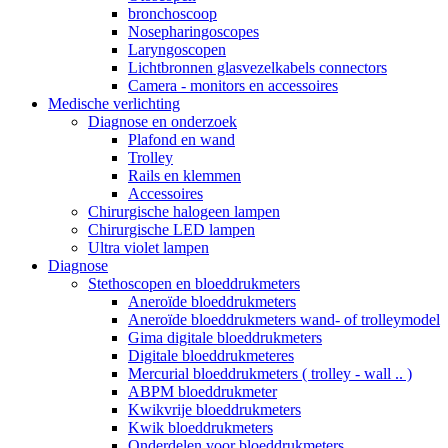
bronchoscoop
Nosepharingoscopes
Laryngoscopen
Lichtbronnen glasvezelkabels connectors
Camera - monitors en accessoires
Medische verlichting
Diagnose en onderzoek
Plafond en wand
Trolley
Rails en klemmen
Accessoires
Chirurgische halogeen lampen
Chirurgische LED lampen
Ultra violet lampen
Diagnose
Stethoscopen en bloeddrukmeters
Aneroïde bloeddrukmeters
Aneroïde bloeddrukmeters wand- of trolleymodel
Gima digitale bloeddrukmeters
Digitale bloeddrukmeteres
Mercurial bloeddrukmeters ( trolley - wall .. )
ABPM bloeddrukmeter
Kwikvrije bloeddrukmeters
Kwik bloeddrukmeters
Onderdelen voor bloeddrukmeters