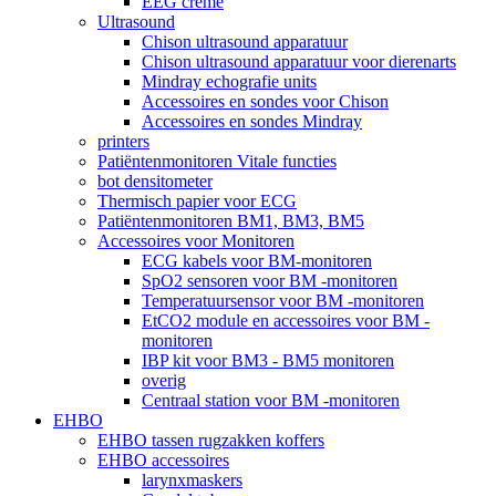
EEG crème
Ultrasound
Chison ultrasound apparatuur
Chison ultrasound apparatuur voor dierenarts
Mindray echografie units
Accessoires en sondes voor Chison
Accessoires en sondes Mindray
printers
Patiëntenmonitoren Vitale functies
bot densitometer
Thermisch papier voor ECG
Patiëntenmonitoren BM1, BM3, BM5
Accessoires voor Monitoren
ECG kabels voor BM-monitoren
SpO2 sensoren voor BM -monitoren
Temperatuursensor voor BM -monitoren
EtCO2 module en accessoires voor BM -
monitoren
IBP kit voor BM3 - BM5 monitoren
overig
Centraal station voor BM -monitoren
EHBO
EHBO tassen rugzakken koffers
EHBO accessoires
larynxmaskers