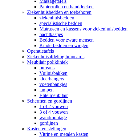
Massagetafels
Papierrollen en handdoeken
Ziekenhuisbedden en toebehoren
ziekenhuisbedden
specialistische bedden
Matrassen en kussens voor ziekenhuisbedden
nachtkastjes
Bedden voor zware mensen
Kinderbedden en wiegen
Operatietafels
Ziekenhuisafdeling brancards
Meubilair polikliniek
bureaus
Vuilnisbakken
kleerhangers
voetenbankjes
lampen
Elite meubilair
Schermen en gordijnen
1 of 2 vouwen
3 of 4 vouwen
wandmontage
gordijnen
Kasten en stellingen
Vitrine en metalen kasten