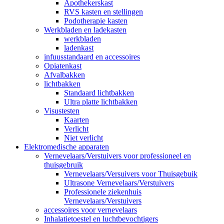
Apothekerskast
RVS kasten en stellingen
Podotherapie kasten
Werkbladen en ladekasten
werkbladen
ladenkast
infuusstandaard en accessoires
Opiatenkast
Afvalbakken
lichtbakken
Standaard lichtbakken
Ultra platte lichtbakken
Visustesten
Kaarten
Verlicht
Niet verlicht
Elektromedische apparaten
Vernevelaars/Verstuivers voor professioneel en
thuisgebruik
Vernevelaars/Versuivers voor Thuisgebuik
Ultrasone Vernevelaars/Verstuivers
Professionele ziekenhuis
Vernevelaars/Verstuivers
accessoires voor vernevelaars
Inhalatietoestel en luchtbevochtigers