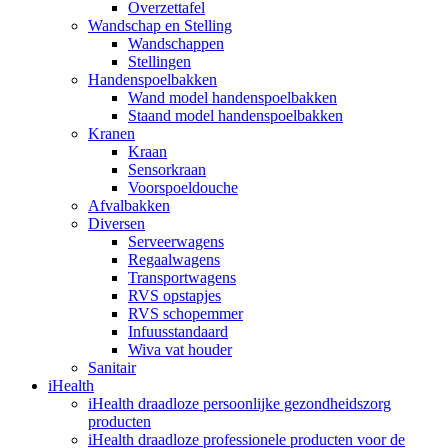
Overzettafel
Wandschap en Stelling
Wandschappen
Stellingen
Handenspoelbakken
Wand model handenspoelbakken
Staand model handenspoelbakken
Kranen
Kraan
Sensorkraan
Voorspoeldouche
Afvalbakken
Diversen
Serveerwagens
Regaalwagens
Transportwagens
RVS opstapjes
RVS schopemmer
Infuusstandaard
Wiva vat houder
Sanitair
iHealth
iHealth draadloze persoonlijke gezondheidszorg
producten
iHealth draadloze professionele producten voor de