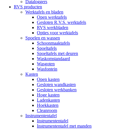
Dataloggers
RVS producten
Werktafels en bladen
Open werktafels
Gesloten R.V.S. werktafels
RVS werkbladen
Opties voor werktafels
Spoelen en wassen
Schoonmaaktafels
Spoeltafels
Spoeltafels met deuren
Waskomstandaard
Wasgoten
Wasfontein
Kasten
Open kasten
Gesloten wandkasten
Gesloten werkbanken
Hoge kasten
Ladenkasten
Hoekkasten
Cleanroom
Instrumententafel
Instrumententafel
Instrumententafel met manden