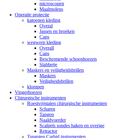
microscopen
Maalmolens
Operatie protectie
katoenen kleding
Overal
Jassen en broeken
Caps
wegwerp kleding
Overall
Caps
Beschermende schoenhoezen
Slabbetje
Maskers en veiligheidsbrillen
Maskers
Veiligheidsbrillen
klompen
Vingerhoezen
Chirurgische instrumenten
Roestvrijstalen chirurgische instrumenten
Scharen
Tangen
Naaldvoerder
Scalpels sondes haken en overige
Retractor
Tungsten Carbid instrumenten