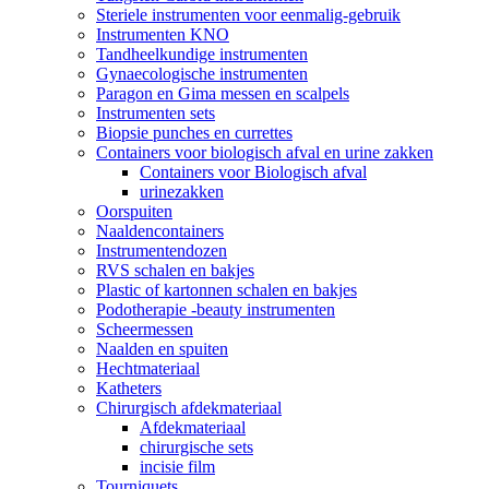
Steriele instrumenten voor eenmalig-gebruik
Instrumenten KNO
Tandheelkundige instrumenten
Gynaecologische instrumenten
Paragon en Gima messen en scalpels
Instrumenten sets
Biopsie punches en currettes
Containers voor biologisch afval en urine zakken
Containers voor Biologisch afval
urinezakken
Oorspuiten
Naaldencontainers
Instrumentendozen
RVS schalen en bakjes
Plastic of kartonnen schalen en bakjes
Podotherapie -beauty instrumenten
Scheermessen
Naalden en spuiten
Hechtmateriaal
Katheters
Chirurgisch afdekmateriaal
Afdekmateriaal
chirurgische sets
incisie film
Tourniquets