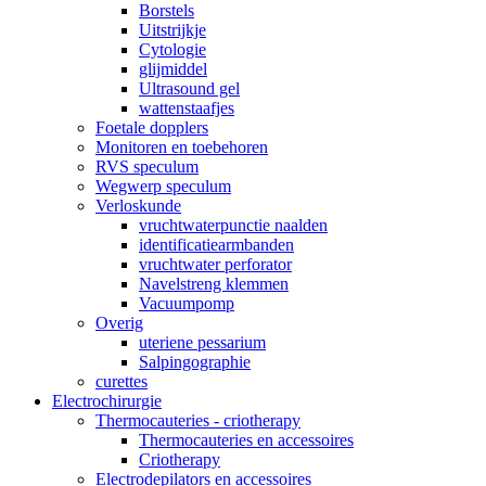
Borstels
Uitstrijkje
Cytologie
glijmiddel
Ultrasound gel
wattenstaafjes
Foetale dopplers
Monitoren en toebehoren
RVS speculum
Wegwerp speculum
Verloskunde
vruchtwaterpunctie naalden
identificatiearmbanden
vruchtwater perforator
Navelstreng klemmen
Vacuumpomp
Overig
uteriene pessarium
Salpingographie
curettes
Electrochirurgie
Thermocauteries - criotherapy
Thermocauteries en accessoires
Criotherapy
Electrodepilators en accessoires