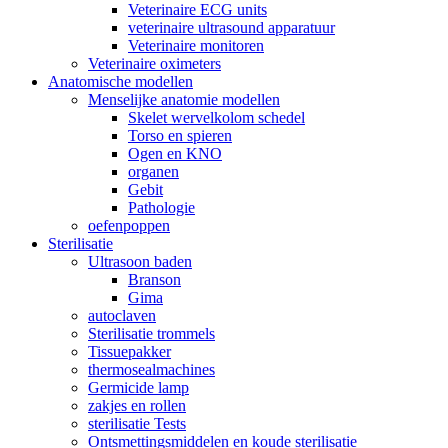
Veterinaire ECG units
veterinaire ultrasound apparatuur
Veterinaire monitoren
Veterinaire oximeters
Anatomische modellen
Menselijke anatomie modellen
Skelet wervelkolom schedel
Torso en spieren
Ogen en KNO
organen
Gebit
Pathologie
oefenpoppen
Sterilisatie
Ultrasoon baden
Branson
Gima
autoclaven
Sterilisatie trommels
Tissuepakker
thermosealmachines
Germicide lamp
zakjes en rollen
sterilisatie Tests
Ontsmettingsmiddelen en koude sterilisatie