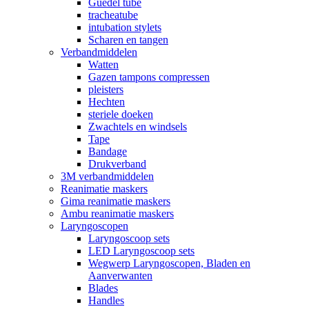
Guedel tube
tracheatube
intubation stylets
Scharen en tangen
Verbandmiddelen
Watten
Gazen tampons compressen
pleisters
Hechten
steriele doeken
Zwachtels en windsels
Tape
Bandage
Drukverband
3M verbandmiddelen
Reanimatie maskers
Gima reanimatie maskers
Ambu reanimatie maskers
Laryngoscopen
Laryngoscoop sets
LED Laryngoscoop sets
Wegwerp Laryngoscopen, Bladen en
Aanverwanten
Blades
Handles