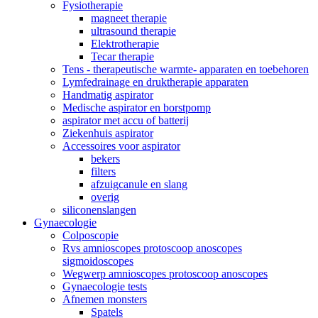
Fysiotherapie
magneet therapie
ultrasound therapie
Elektrotherapie
Tecar therapie
Tens - therapeutische warmte- apparaten en toebehoren
Lymfedrainage en druktherapie apparaten
Handmatig aspirator
Medische aspirator en borstpomp
aspirator met accu of batterij
Ziekenhuis aspirator
Accessoires voor aspirator
bekers
filters
afzuigcanule en slang
overig
siliconenslangen
Gynaecologie
Colposcopie
Rvs amnioscopes protoscoop anoscopes
sigmoidoscopes
Wegwerp amnioscopes protoscoop anoscopes
Gynaecologie tests
Afnemen monsters
Spatels