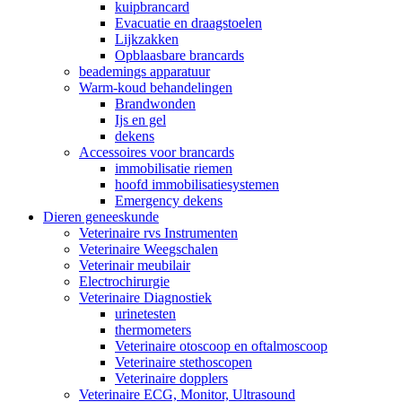
kuipbrancard
Evacuatie en draagstoelen
Lijkzakken
Opblaasbare brancards
beademings apparatuur
Warm-koud behandelingen
Brandwonden
Ijs en gel
dekens
Accessoires voor brancards
immobilisatie riemen
hoofd immobilisatiesystemen
Emergency dekens
Dieren geneeskunde
Veterinaire rvs Instrumenten
Veterinaire Weegschalen
Veterinair meubilair
Electrochirurgie
Veterinaire Diagnostiek
urinetesten
thermometers
Veterinaire otoscoop en oftalmoscoop
Veterinaire stethoscopen
Veterinaire dopplers
Veterinaire ECG, Monitor, Ultrasound