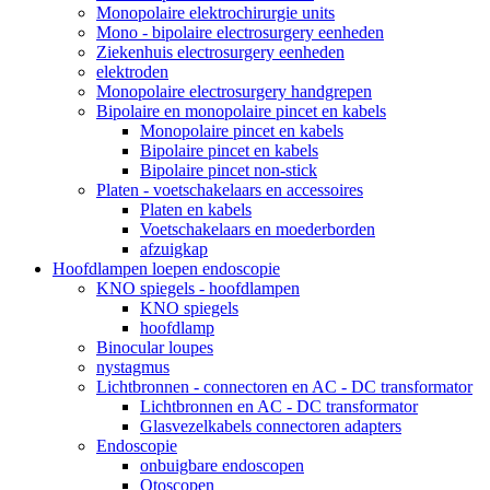
Monopolaire elektrochirurgie units
Mono - bipolaire electrosurgery eenheden
Ziekenhuis electrosurgery eenheden
elektroden
Monopolaire electrosurgery handgrepen
Bipolaire en monopolaire pincet en kabels
Monopolaire pincet en kabels
Bipolaire pincet en kabels
Bipolaire pincet non-stick
Platen - voetschakelaars en accessoires
Platen en kabels
Voetschakelaars en moederborden
afzuigkap
Hoofdlampen loepen endoscopie
KNO spiegels - hoofdlampen
KNO spiegels
hoofdlamp
Binocular loupes
nystagmus
Lichtbronnen - connectoren en AC - DC transformator
Lichtbronnen en AC - DC transformator
Glasvezelkabels connectoren adapters
Endoscopie
onbuigbare endoscopen
Otoscopen