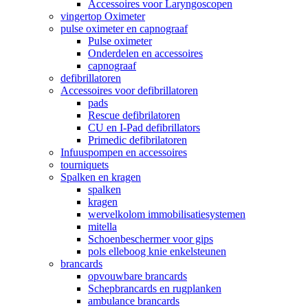
Accessoires voor Laryngoscopen
vingertop Oximeter
pulse oximeter en capnograaf
Pulse oximeter
Onderdelen en accessoires
capnograaf
defibrillatoren
Accessoires voor defibrillatoren
pads
Rescue defibrilatoren
CU en I-Pad defibrillators
Primedic defibrilatoren
Infuuspompen en accessoires
tourniquets
Spalken en kragen
spalken
kragen
wervelkolom immobilisatiesystemen
mitella
Schoenbeschermer voor gips
pols elleboog knie enkelsteunen
brancards
opvouwbare brancards
Schepbrancards en rugplanken
ambulance brancards