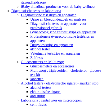
gezondheidszorg
iBaby draadloze producten voor de baby wellness
Diagnostische tests en laboratoria
Diagnostische test strips en apparaten
Urine en bloedonderzoek en analyses
Diagnostische tests en apparaten voor
professioneel gebruik
Gynaecologische zelftest strips en apparaten
Professionele gynaecologische teststrips en
apparaten
Drugs teststrips en apparaten
alcohol tester
Veterinaire teststrips en apparaten
Zelftests
Glucosemeters en Multi zorg
Glucosemeters en accessoires
Multi zorg : triglyceriden - cholesterol - glucose
test kit
lancetten
Alcohol testers - elektronische sigaret - snurken stop
alcohol testers
elektronische sigaret
anti snurk
Laboratoria : centrifuges en microscopen
centrifuges