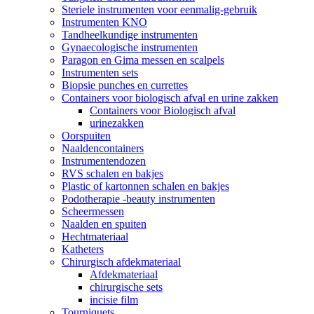
Steriele instrumenten voor eenmalig-gebruik
Instrumenten KNO
Tandheelkundige instrumenten
Gynaecologische instrumenten
Paragon en Gima messen en scalpels
Instrumenten sets
Biopsie punches en currettes
Containers voor biologisch afval en urine zakken
Containers voor Biologisch afval
urinezakken
Oorspuiten
Naaldencontainers
Instrumentendozen
RVS schalen en bakjes
Plastic of kartonnen schalen en bakjes
Podotherapie -beauty instrumenten
Scheermessen
Naalden en spuiten
Hechtmateriaal
Katheters
Chirurgisch afdekmateriaal
Afdekmateriaal
chirurgische sets
incisie film
Tourniquets