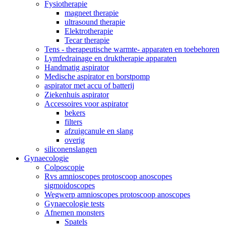
Fysiotherapie
magneet therapie
ultrasound therapie
Elektrotherapie
Tecar therapie
Tens - therapeutische warmte- apparaten en toebehoren
Lymfedrainage en druktherapie apparaten
Handmatig aspirator
Medische aspirator en borstpomp
aspirator met accu of batterij
Ziekenhuis aspirator
Accessoires voor aspirator
bekers
filters
afzuigcanule en slang
overig
siliconenslangen
Gynaecologie
Colposcopie
Rvs amnioscopes protoscoop anoscopes
sigmoidoscopes
Wegwerp amnioscopes protoscoop anoscopes
Gynaecologie tests
Afnemen monsters
Spatels