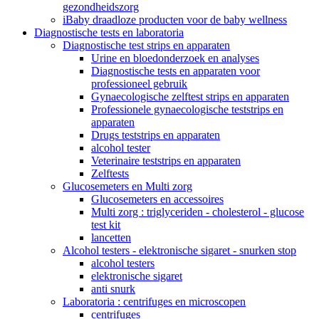
gezondheidszorg
iBaby draadloze producten voor de baby wellness
Diagnostische tests en laboratoria
Diagnostische test strips en apparaten
Urine en bloedonderzoek en analyses
Diagnostische tests en apparaten voor
professioneel gebruik
Gynaecologische zelftest strips en apparaten
Professionele gynaecologische teststrips en
apparaten
Drugs teststrips en apparaten
alcohol tester
Veterinaire teststrips en apparaten
Zelftests
Glucosemeters en Multi zorg
Glucosemeters en accessoires
Multi zorg : triglyceriden - cholesterol - glucose
test kit
lancetten
Alcohol testers - elektronische sigaret - snurken stop
alcohol testers
elektronische sigaret
anti snurk
Laboratoria : centrifuges en microscopen
centrifuges