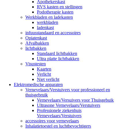
Apothekerskast
RVS kasten en stellingen
Podotherapie kasten
Werkbladen en ladekasten
werkbladen
ladenkast
infuusstandaard en accessoires
Opiatenkast
Afvalbakken
lichtbakken
Standaard lichtbakken
Ultra platte lichtbakken
Visustesten
Kaarten
Verlicht
Niet verlicht
Elektromedische apparaten
Vernevelaars/Verstuivers voor professioneel en
thuisgebruik
Vernevelaars/Versuivers voor Thuisgebuik
Ultrasone Vernevelaars/Verstuivers
Professionele ziekenhuis
Vernevelaars/Verstuivers
accessoires voor vernevelaars
Inhalatietoestel en luchtbevochtigers