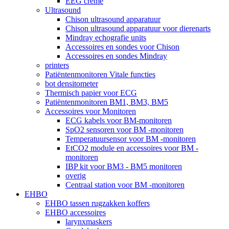
EEG crème
Ultrasound
Chison ultrasound apparatuur
Chison ultrasound apparatuur voor dierenarts
Mindray echografie units
Accessoires en sondes voor Chison
Accessoires en sondes Mindray
printers
Patiëntenmonitoren Vitale functies
bot densitometer
Thermisch papier voor ECG
Patiëntenmonitoren BM1, BM3, BM5
Accessoires voor Monitoren
ECG kabels voor BM-monitoren
SpO2 sensoren voor BM -monitoren
Temperatuursensor voor BM -monitoren
EtCO2 module en accessoires voor BM -
monitoren
IBP kit voor BM3 - BM5 monitoren
overig
Centraal station voor BM -monitoren
EHBO
EHBO tassen rugzakken koffers
EHBO accessoires
larynxmaskers