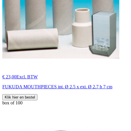
€ 23,00
Excl. BTW
FUKUDA MOUTHPIECES int. Ø 2.5 x ext. Ø 2.7 h 7 cm
Klik hier en bestel
box of 100