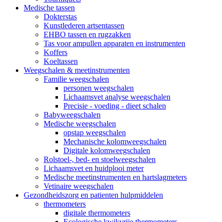
Medische tassen
Dokterstas
Kunstlederen artsentassen
EHBO tassen en rugzakken
Tas voor ampullen apparaten en instrumenten
Koffers
Koeltassen
Weegschalen & meetinstrumenten
Familie weegschalen
personen weegschalen
Lichaamsvet analyse weegschalen
Precisie - voeding - dieet schalen
Babyweegschalen
Medische weegschalen
opstap weegschalen
Mechanische kolomweegschalen
Digitale kolomweegschalen
Rolstoel-, bed- en stoelweegschalen
Lichaamsvet en huidplooi meter
Medische meetinstrumenten en hartslagmeters
Vetinaire weegschalen
Gezondheidszorg en patienten hulpmiddelen
thermometers
digitale thermometers
Ecologische kwikvrije thermometers