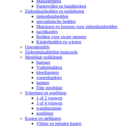
Massagetafels
Papierrollen en handdoeken
Ziekenhuisbedden en toebehoren
ziekenhuisbedden
specialistische bedden
Matrassen en kussens voor ziekenhuisbedden
nachtkastjes
Bedden voor zware mensen
Kinderbedden en wiegen
Operatietafels
Ziekenhuisafdeling brancards
Meubilair polikliniek
bureaus
Vuilnisbakken
kleerhangers
voetenbankjes
lampen
Elite meubilair
Schermen en gordijnen
1 of 2 vouwen
3 of 4 vouwen
wandmontage
gordijnen
Kasten en stellingen
Vitrine en metalen kasten