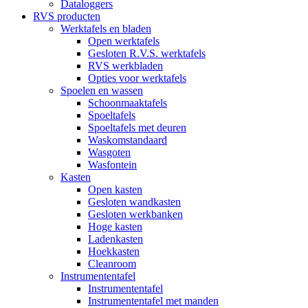
Dataloggers
RVS producten
Werktafels en bladen
Open werktafels
Gesloten R.V.S. werktafels
RVS werkbladen
Opties voor werktafels
Spoelen en wassen
Schoonmaaktafels
Spoeltafels
Spoeltafels met deuren
Waskomstandaard
Wasgoten
Wasfontein
Kasten
Open kasten
Gesloten wandkasten
Gesloten werkbanken
Hoge kasten
Ladenkasten
Hoekkasten
Cleanroom
Instrumententafel
Instrumententafel
Instrumententafel met manden