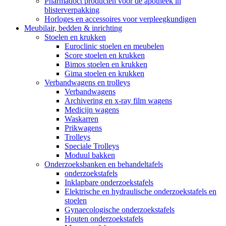
Pharmadoct producten voor de apotheek in
blisterverpakking
Horloges en accessoires voor verpleegkundigen
Meubilair, bedden & inrichting
Stoelen en krukken
Euroclinic stoelen en meubelen
Score stoelen en krukken
Bimos stoelen en krukken
Gima stoelen en krukken
Verbandwagens en trolleys
Verbandwagens
Archivering en x-ray film wagens
Medicijn wagens
Waskarren
Prikwagens
Trolleys
Speciale Trolleys
Moduul bakken
Onderzoeksbanken en behandeltafels
onderzoekstafels
Inklapbare onderzoekstafels
Elektrische en hydraulische onderzoekstafels en
stoelen
Gynaecologische onderzoekstafels
Houten onderzoekstafels