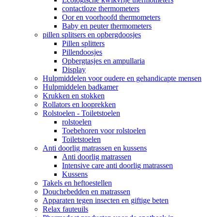
contactloze thermometers
Oor en voorhoofd thermometers
Baby en peuter thermometers
pillen splitsers en opbergdoosjes
Pillen splitters
Pillendoosjes
Opbergtasjes en ampullaria
Display
Hulpmiddelen voor oudere en gehandicapte mensen
Hulpmiddelen badkamer
Krukken en stokken
Rollators en looprekken
Rolstoelen - Toiletstoelen
rolstoelen
Toebehoren voor rolstoelen
Toiletstoelen
Anti doorlig matrassen en kussens
Anti doorlig matrassen
Intensive care anti doorlig matrassen
Kussens
Takels en heftoestellen
Douchebedden en matrassen
Apparaten tegen insecten en giftige beten
Relax fauteuils