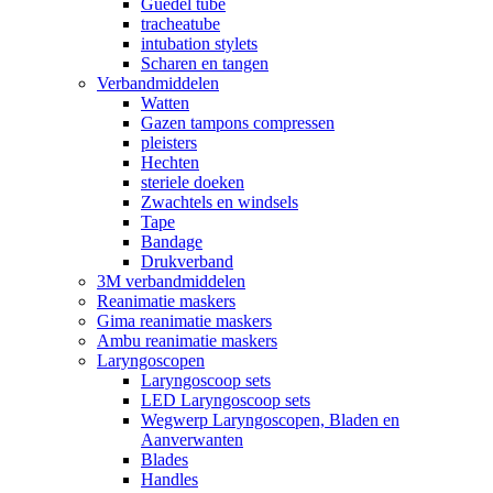
Guedel tube
tracheatube
intubation stylets
Scharen en tangen
Verbandmiddelen
Watten
Gazen tampons compressen
pleisters
Hechten
steriele doeken
Zwachtels en windsels
Tape
Bandage
Drukverband
3M verbandmiddelen
Reanimatie maskers
Gima reanimatie maskers
Ambu reanimatie maskers
Laryngoscopen
Laryngoscoop sets
LED Laryngoscoop sets
Wegwerp Laryngoscopen, Bladen en
Aanverwanten
Blades
Handles