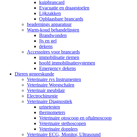
kuipbrancard
Evacuatie en draagstoelen
Lijkzakken
Opblaasbare brancards
beademings apparatuur
Warm-koud behandelingen
Brandwonden
Ijs en gel
dekens
Accessoires voor brancards
immobilisatie riemen
hoofd immobilisatiesystemen
Emergency dekens
Dieren geneeskunde
Veterinaire rvs Instrumenten
Veterinaire Weegschalen
Veterinair meubilair
Electrochirurgie
Veterinaire Diagnostiek
urinetesten
thermometers
Veterinaire otoscoop en oftalmoscoop
Veterinaire stethoscopen
Veterinaire dopplers
Veterinaire ECG, Monitor, Ultrasound