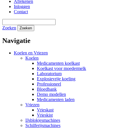
Afrekenen
Inloggen
Contact
Zoeken
Zoeken
Navigatie
Koelen en Vriezen
Koelen
Medicamenten koelkast
Koelkast voor moedermelk
Laboratorium
Explosievrije koeling
Professioneel
Bloedbank
Demo modellen
Medicamenten laden
Vriezen
Vrieskast
Vrieskist
IJsblokjesmachines
Schilferijsmachines