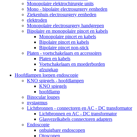
Monopolaire elektrochirurgie units
Mono - bipolaire electrosurgery eenheden
Ziekenhuis electrosurgery eenheden
elektroden
Monopolaire electrosurgery handgrepen
Bipolaire en monopolaire pincet en kabels
Monopolaire pincet en kabels
Bipolaire pincet en kabels
Bipolaire pincet non-stick
Platen - voetschakelaars en accessoires
Platen en kabels
Voetschakelaars en moederborden
afzuigkap
Hoofdlampen loepen endoscopie
KNO spiegels - hoofdlampen
KNO spiegels
hoofdlamp
Binocular loupes
nystagmus
Lichtbronnen - connectoren en AC - DC transformator
Lichtbronnen en AC - DC transformator
Glasvezelkabels connectoren adapters
Endoscopie
onbuigbare endoscopen
Otoscopen