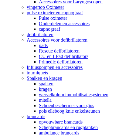
Accessoires voor Laryngoscopen
vingertop Oximeter
pulse oximeter en capnograaf
Pulse oximeter
Onderdelen en accessoires
capnograaf
defibrillatoren
Accessoires voor defibrillatoren
pads
Rescue defibrilatoren
CU en I-Pad defibrillators
Primedic defibrilatoren
Infuuspompen en accessoires
tourniquets
Spalken en kragen
spalken
kragen
wervelkolom immobilisatiesystemen
mitella
Schoenbeschermer voor gips
pols elleboog knie enkelsteunen
brancards
opvouwbare brancards
Schepbrancards en rugplanken
ambulance brancards