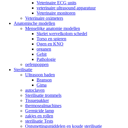
Veterinaire ECG units
veterinaire ultrasound apparatuur
Veterinaire monitoren
Veterinaire oximeters
Anatomische modellen
Menselijke anatomie modellen
Skelet wervelkolom schedel
Torso en spieren
Ogen en KNO
organen
Gebit
Pathologie
oefenpoppen
Sterilisatie
Ultrasoon baden
Branson
Gima
autoclaven
Sterilisatie trommels
Tissuepakker
thermosealmachines
Germicide lamp
zakjes en rollen
sterilisatie Tests
Ontsmettingsmiddelen en koude sterilisatie