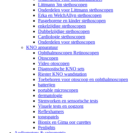
Littmann 3m stethoscopen
Onderdelen voor Littmann stethoscopen
Erka en WelchAllyn stethoscopen
Pasgeborene en kinder stethoscopen
enkelzijdige stethoscopen
Dubbelzijdige stethoscopen
Cardiologie stethoscopen
Onderdelen voor stethoscopen
KNO apparatuur
Ophthalmoscopen Retinoscopen
Otoscopen
Video otoscopen
Diagnostische KNO sets
Riester KNO wandstation
Toebehoren voor otoscoop en ophthalmoscopen
batterijen
portable microscopen
dermatologie
Stemvorken en sensorische tests
Visuele tests en oogzorg
Reflexhamers
tongspatels
Bionix en Gima oor curettes
Penlights
Audiometery & spirometrie