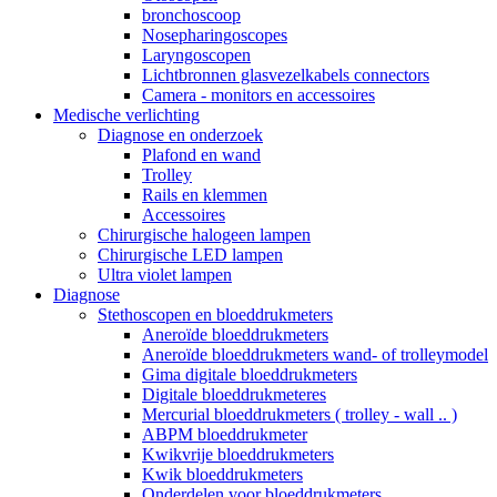
bronchoscoop
Nosepharingoscopes
Laryngoscopen
Lichtbronnen glasvezelkabels connectors
Camera - monitors en accessoires
Medische verlichting
Diagnose en onderzoek
Plafond en wand
Trolley
Rails en klemmen
Accessoires
Chirurgische halogeen lampen
Chirurgische LED lampen
Ultra violet lampen
Diagnose
Stethoscopen en bloeddrukmeters
Aneroïde bloeddrukmeters
Aneroïde bloeddrukmeters wand- of trolleymodel
Gima digitale bloeddrukmeters
Digitale bloeddrukmeteres
Mercurial bloeddrukmeters ( trolley - wall .. )
ABPM bloeddrukmeter
Kwikvrije bloeddrukmeters
Kwik bloeddrukmeters
Onderdelen voor bloeddrukmeters