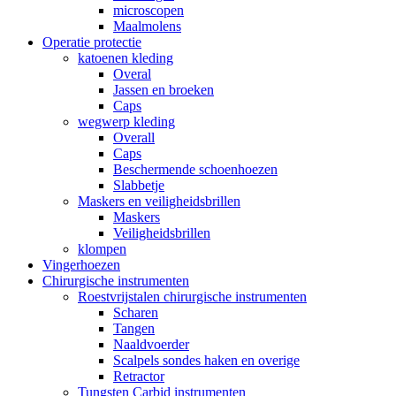
microscopen
Maalmolens
Operatie protectie
katoenen kleding
Overal
Jassen en broeken
Caps
wegwerp kleding
Overall
Caps
Beschermende schoenhoezen
Slabbetje
Maskers en veiligheidsbrillen
Maskers
Veiligheidsbrillen
klompen
Vingerhoezen
Chirurgische instrumenten
Roestvrijstalen chirurgische instrumenten
Scharen
Tangen
Naaldvoerder
Scalpels sondes haken en overige
Retractor
Tungsten Carbid instrumenten