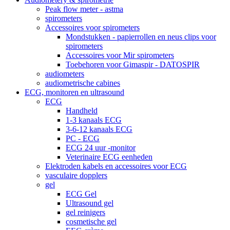
Peak flow meter - astma
spirometers
Accessoires voor spirometers
Mondstukken - papierrollen en neus clips voor
spirometers
Accessoires voor Mir spirometers
Toebehoren voor Gimaspir - DATOSPIR
audiometers
audiometrische cabines
ECG, monitoren en ultrasound
ECG
Handheld
1-3 kanaals ECG
3-6-12 kanaals ECG
PC - ECG
ECG 24 uur -monitor
Veterinaire ECG eenheden
Elektroden kabels en accessoires voor ECG
vasculaire dopplers
gel
ECG Gel
Ultrasound gel
gel reinigers
cosmetische gel