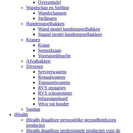
Overzettafel
Wandschap en Stelling
Wandschappen
Stellingen
Handenspoelbakken
Wand model handenspoelbakken
Staand model handenspoelbakken
Kranen
Kraan
Sensorkraan
Voorspoeldouche
Afvalbakken
Diversen
Serveerwagens
Regaalwagens
Transportwagens
RVS opstapjes
RVS schopemmer
Infuusstandaard
Wiva vat houder
Sanitair
iHealth
iHealth draadloze persoonlijke gezondheidszorg
producten
iHealth draadloze professionele producten voor de