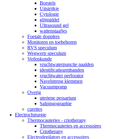
Borstels
Uitstrijkje
Cytologie
glijmiddel
Ultrasound gel
wattenstaafjes
Foetale dopplers
Monitoren en toebehoren
RVS speculum
Wegwerp speculum
Verloskunde
vruchtwaterpunctie naalden
identificatiearmbanden
vruchtwater perforator
Navelstreng klemmen
Vacuumpomp
Overig
uteriene pessarium
Salpingographie
curettes
Electrochirurgie
Thermocauteries - criotherapy
Thermocauteries en accessoires
Criotherapy
Electrodepilators en accessoires