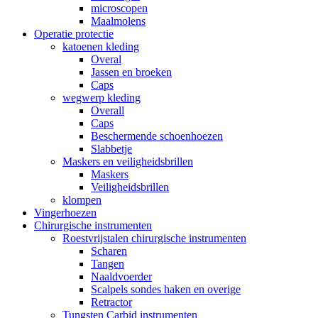
microscopen
Maalmolens
Operatie protectie
katoenen kleding
Overal
Jassen en broeken
Caps
wegwerp kleding
Overall
Caps
Beschermende schoenhoezen
Slabbetje
Maskers en veiligheidsbrillen
Maskers
Veiligheidsbrillen
klompen
Vingerhoezen
Chirurgische instrumenten
Roestvrijstalen chirurgische instrumenten
Scharen
Tangen
Naaldvoerder
Scalpels sondes haken en overige
Retractor
Tungsten Carbid instrumenten