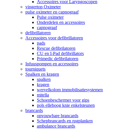
Accessoires voor Laryngoscopen
vingertop Oximeter
pulse oximeter en capnograaf
Pulse oximeter
Onderdelen en accessoires
capnograaf
defibrillatoren
Accessoires voor defibrillatoren
pads
Rescue defibrilatoren
CU en I-Pad defibrillators
Primedic defibrilatoren
Infuuspompen en accessoires
tourniquets
Spalken en kragen
spalken
kragen
wervelkolom immobilisatiesystemen
mitella
Schoenbeschermer voor gips
pols elleboog knie enkelsteunen
brancards
opvouwbare brancards
Schepbrancards en rugplanken
ambulance brancards