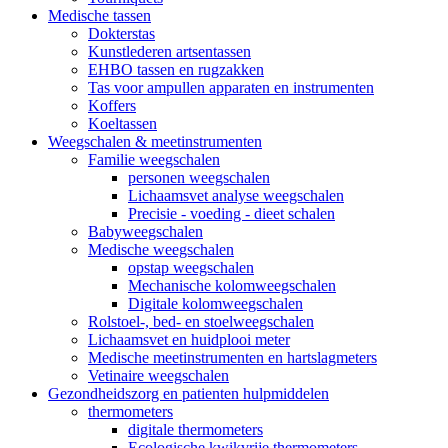
Medische tassen
Dokterstas
Kunstlederen artsentassen
EHBO tassen en rugzakken
Tas voor ampullen apparaten en instrumenten
Koffers
Koeltassen
Weegschalen & meetinstrumenten
Familie weegschalen
personen weegschalen
Lichaamsvet analyse weegschalen
Precisie - voeding - dieet schalen
Babyweegschalen
Medische weegschalen
opstap weegschalen
Mechanische kolomweegschalen
Digitale kolomweegschalen
Rolstoel-, bed- en stoelweegschalen
Lichaamsvet en huidplooi meter
Medische meetinstrumenten en hartslagmeters
Vetinaire weegschalen
Gezondheidszorg en patienten hulpmiddelen
thermometers
digitale thermometers
Ecologische kwikvrije thermometers