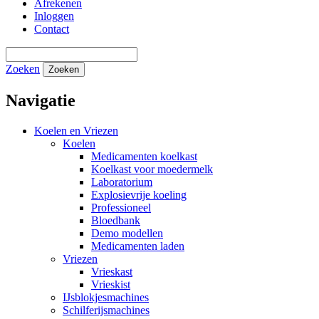
Afrekenen
Inloggen
Contact
Zoeken
Zoeken
Navigatie
Koelen en Vriezen
Koelen
Medicamenten koelkast
Koelkast voor moedermelk
Laboratorium
Explosievrije koeling
Professioneel
Bloedbank
Demo modellen
Medicamenten laden
Vriezen
Vrieskast
Vrieskist
IJsblokjesmachines
Schilferijsmachines