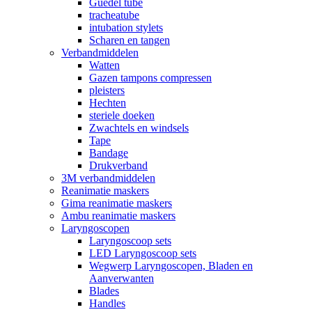
Guedel tube
tracheatube
intubation stylets
Scharen en tangen
Verbandmiddelen
Watten
Gazen tampons compressen
pleisters
Hechten
steriele doeken
Zwachtels en windsels
Tape
Bandage
Drukverband
3M verbandmiddelen
Reanimatie maskers
Gima reanimatie maskers
Ambu reanimatie maskers
Laryngoscopen
Laryngoscoop sets
LED Laryngoscoop sets
Wegwerp Laryngoscopen, Bladen en
Aanverwanten
Blades
Handles