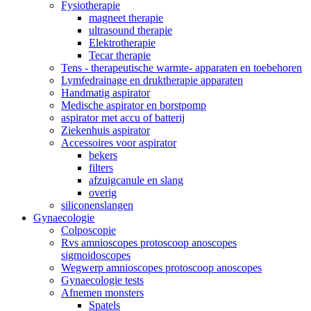
Fysiotherapie
magneet therapie
ultrasound therapie
Elektrotherapie
Tecar therapie
Tens - therapeutische warmte- apparaten en toebehoren
Lymfedrainage en druktherapie apparaten
Handmatig aspirator
Medische aspirator en borstpomp
aspirator met accu of batterij
Ziekenhuis aspirator
Accessoires voor aspirator
bekers
filters
afzuigcanule en slang
overig
siliconenslangen
Gynaecologie
Colposcopie
Rvs amnioscopes protoscoop anoscopes
sigmoidoscopes
Wegwerp amnioscopes protoscoop anoscopes
Gynaecologie tests
Afnemen monsters
Spatels