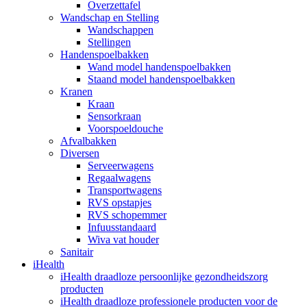
Overzettafel
Wandschap en Stelling
Wandschappen
Stellingen
Handenspoelbakken
Wand model handenspoelbakken
Staand model handenspoelbakken
Kranen
Kraan
Sensorkraan
Voorspoeldouche
Afvalbakken
Diversen
Serveerwagens
Regaalwagens
Transportwagens
RVS opstapjes
RVS schopemmer
Infuusstandaard
Wiva vat houder
Sanitair
iHealth
iHealth draadloze persoonlijke gezondheidszorg
producten
iHealth draadloze professionele producten voor de