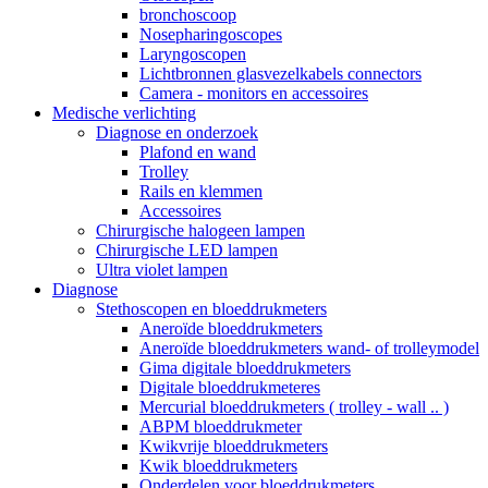
bronchoscoop
Nosepharingoscopes
Laryngoscopen
Lichtbronnen glasvezelkabels connectors
Camera - monitors en accessoires
Medische verlichting
Diagnose en onderzoek
Plafond en wand
Trolley
Rails en klemmen
Accessoires
Chirurgische halogeen lampen
Chirurgische LED lampen
Ultra violet lampen
Diagnose
Stethoscopen en bloeddrukmeters
Aneroïde bloeddrukmeters
Aneroïde bloeddrukmeters wand- of trolleymodel
Gima digitale bloeddrukmeters
Digitale bloeddrukmeteres
Mercurial bloeddrukmeters ( trolley - wall .. )
ABPM bloeddrukmeter
Kwikvrije bloeddrukmeters
Kwik bloeddrukmeters
Onderdelen voor bloeddrukmeters