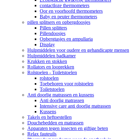
contactloze thermometers
Oor en voorhoofd thermometers
Baby en peuter thermometers
pillen splitsers en opbergdoosjes
Pillen splitters
Pillendoosjes
Opbergtasjes en ampullaria
Display
Hulpmiddelen voor oudere en gehandicapte mensen
Hulpmiddelen badkamer
Krukken en stokken
Rollators en looprekken
Rolstoelen - Toiletstoelen
rolstoelen
Toebehoren voor rolstoelen
Toiletstoelen
Anti doorlig matrassen en kussens
Anti doorlig matrassen
Intensive care anti doorlig matrassen
Kussens
Takels en heftoestellen
Douchebedden en matrassen
Apparaten tegen insecten en giftige beten
Relax fauteuils