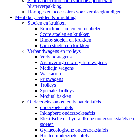
Pharmadoct producten voor de apotheek in
blisterverpakking
Horloges en accessoires voor verpleegkundigen
Meubilair, bedden & inrichting
Stoelen en krukken
Euroclinic stoelen en meubelen
Score stoelen en krukken
Bimos stoelen en krukken
Gima stoelen en krukken
Verbandwagens en trolleys
Verbandwagens
Archivering en x-ray film wagens
Medicijn wagens
Waskarren
Prikwagens
Trolleys
Speciale Trolleys
Moduul bakken
Onderzoeksbanken en behandeltafels
onderzoekstafels
Inklapbare onderzoekstafels
Elektrische en hydraulische onderzoekstafels en
stoelen
Gynaecologische onderzoekstafels
Houten onderzoekstafels