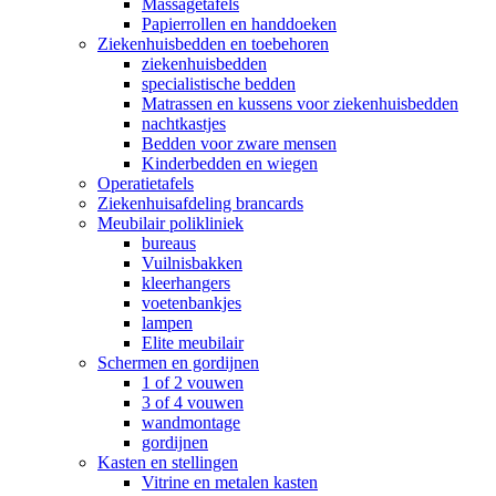
Massagetafels
Papierrollen en handdoeken
Ziekenhuisbedden en toebehoren
ziekenhuisbedden
specialistische bedden
Matrassen en kussens voor ziekenhuisbedden
nachtkastjes
Bedden voor zware mensen
Kinderbedden en wiegen
Operatietafels
Ziekenhuisafdeling brancards
Meubilair polikliniek
bureaus
Vuilnisbakken
kleerhangers
voetenbankjes
lampen
Elite meubilair
Schermen en gordijnen
1 of 2 vouwen
3 of 4 vouwen
wandmontage
gordijnen
Kasten en stellingen
Vitrine en metalen kasten