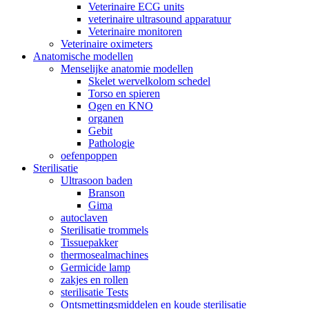
Veterinaire ECG units
veterinaire ultrasound apparatuur
Veterinaire monitoren
Veterinaire oximeters
Anatomische modellen
Menselijke anatomie modellen
Skelet wervelkolom schedel
Torso en spieren
Ogen en KNO
organen
Gebit
Pathologie
oefenpoppen
Sterilisatie
Ultrasoon baden
Branson
Gima
autoclaven
Sterilisatie trommels
Tissuepakker
thermosealmachines
Germicide lamp
zakjes en rollen
sterilisatie Tests
Ontsmettingsmiddelen en koude sterilisatie