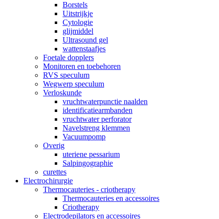
Borstels
Uitstrijkje
Cytologie
glijmiddel
Ultrasound gel
wattenstaafjes
Foetale dopplers
Monitoren en toebehoren
RVS speculum
Wegwerp speculum
Verloskunde
vruchtwaterpunctie naalden
identificatiearmbanden
vruchtwater perforator
Navelstreng klemmen
Vacuumpomp
Overig
uteriene pessarium
Salpingographie
curettes
Electrochirurgie
Thermocauteries - criotherapy
Thermocauteries en accessoires
Criotherapy
Electrodepilators en accessoires