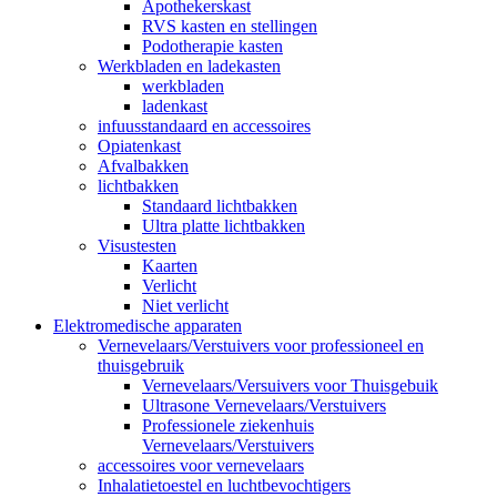
Apothekerskast
RVS kasten en stellingen
Podotherapie kasten
Werkbladen en ladekasten
werkbladen
ladenkast
infuusstandaard en accessoires
Opiatenkast
Afvalbakken
lichtbakken
Standaard lichtbakken
Ultra platte lichtbakken
Visustesten
Kaarten
Verlicht
Niet verlicht
Elektromedische apparaten
Vernevelaars/Verstuivers voor professioneel en
thuisgebruik
Vernevelaars/Versuivers voor Thuisgebuik
Ultrasone Vernevelaars/Verstuivers
Professionele ziekenhuis
Vernevelaars/Verstuivers
accessoires voor vernevelaars
Inhalatietoestel en luchtbevochtigers