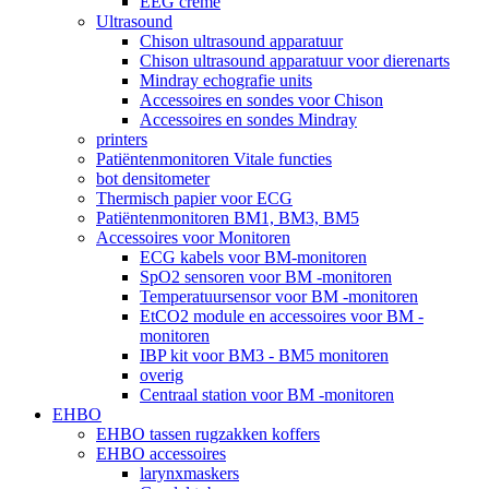
EEG crème
Ultrasound
Chison ultrasound apparatuur
Chison ultrasound apparatuur voor dierenarts
Mindray echografie units
Accessoires en sondes voor Chison
Accessoires en sondes Mindray
printers
Patiëntenmonitoren Vitale functies
bot densitometer
Thermisch papier voor ECG
Patiëntenmonitoren BM1, BM3, BM5
Accessoires voor Monitoren
ECG kabels voor BM-monitoren
SpO2 sensoren voor BM -monitoren
Temperatuursensor voor BM -monitoren
EtCO2 module en accessoires voor BM -
monitoren
IBP kit voor BM3 - BM5 monitoren
overig
Centraal station voor BM -monitoren
EHBO
EHBO tassen rugzakken koffers
EHBO accessoires
larynxmaskers