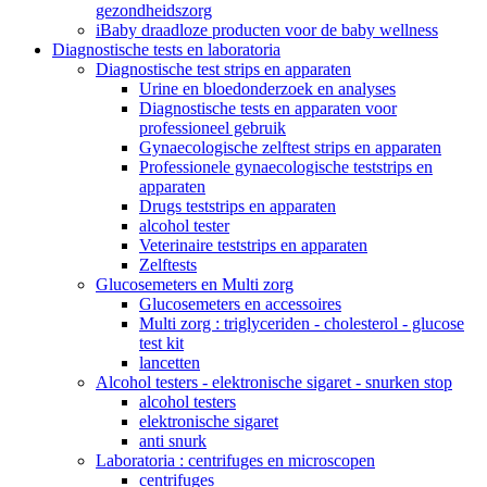
gezondheidszorg
iBaby draadloze producten voor de baby wellness
Diagnostische tests en laboratoria
Diagnostische test strips en apparaten
Urine en bloedonderzoek en analyses
Diagnostische tests en apparaten voor
professioneel gebruik
Gynaecologische zelftest strips en apparaten
Professionele gynaecologische teststrips en
apparaten
Drugs teststrips en apparaten
alcohol tester
Veterinaire teststrips en apparaten
Zelftests
Glucosemeters en Multi zorg
Glucosemeters en accessoires
Multi zorg : triglyceriden - cholesterol - glucose
test kit
lancetten
Alcohol testers - elektronische sigaret - snurken stop
alcohol testers
elektronische sigaret
anti snurk
Laboratoria : centrifuges en microscopen
centrifuges