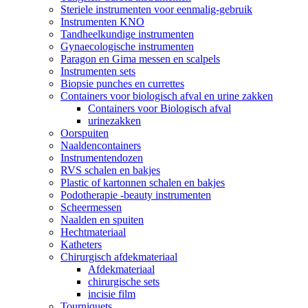
Steriele instrumenten voor eenmalig-gebruik
Instrumenten KNO
Tandheelkundige instrumenten
Gynaecologische instrumenten
Paragon en Gima messen en scalpels
Instrumenten sets
Biopsie punches en currettes
Containers voor biologisch afval en urine zakken
Containers voor Biologisch afval
urinezakken
Oorspuiten
Naaldencontainers
Instrumentendozen
RVS schalen en bakjes
Plastic of kartonnen schalen en bakjes
Podotherapie -beauty instrumenten
Scheermessen
Naalden en spuiten
Hechtmateriaal
Katheters
Chirurgisch afdekmateriaal
Afdekmateriaal
chirurgische sets
incisie film
Tourniquets