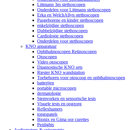
Littmann 3m stethoscopen
Onderdelen voor Littmann stethoscopen
Erka en WelchAllyn stethoscopen
Pasgeborene en kinder stethoscopen
enkelzijdige stethoscopen
Dubbelzijdige stethoscopen
Cardiologie stethoscopen
Onderdelen voor stethoscopen
KNO apparatuur
Ophthalmoscopen Retinoscopen
Otoscopen
Video otoscopen
Diagnostische KNO sets
Riester KNO wandstation
Toebehoren voor otoscoop en ophthalmoscopen
batterijen
portable microscopen
dermatologie
Stemvorken en sensorische tests
Visuele tests en oogzorg
Reflexhamers
tongspatels
Bionix en Gima oor curettes
Penlights
Audiometery & spirometrie