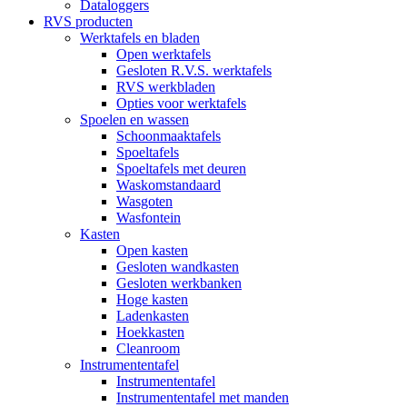
Dataloggers
RVS producten
Werktafels en bladen
Open werktafels
Gesloten R.V.S. werktafels
RVS werkbladen
Opties voor werktafels
Spoelen en wassen
Schoonmaaktafels
Spoeltafels
Spoeltafels met deuren
Waskomstandaard
Wasgoten
Wasfontein
Kasten
Open kasten
Gesloten wandkasten
Gesloten werkbanken
Hoge kasten
Ladenkasten
Hoekkasten
Cleanroom
Instrumententafel
Instrumententafel
Instrumententafel met manden