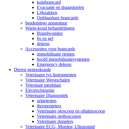
kuipbrancard
Evacuatie en draagstoelen
Lijkzakken
Opblaasbare brancards
beademings apparatuur
Warm-koud behandelingen
Brandwonden
Ijs en gel
dekens
Accessoires voor brancards
immobilisatie riemen
hoofd immobilisatiesystemen
Emergency dekens
Dieren geneeskunde
Veterinaire rvs Instrumenten
Veterinaire Weegschalen
Veterinair meubilair
Electrochirurgie
Veterinaire Diagnostiek
urinetesten
thermometers
Veterinaire otoscoop en oftalmoscoop
Veterinaire stethoscopen
Veterinaire dopplers
Veterinaire ECG, Monitor, Ultrasound