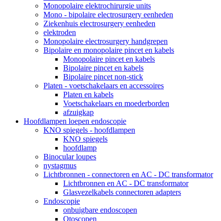
Monopolaire elektrochirurgie units
Mono - bipolaire electrosurgery eenheden
Ziekenhuis electrosurgery eenheden
elektroden
Monopolaire electrosurgery handgrepen
Bipolaire en monopolaire pincet en kabels
Monopolaire pincet en kabels
Bipolaire pincet en kabels
Bipolaire pincet non-stick
Platen - voetschakelaars en accessoires
Platen en kabels
Voetschakelaars en moederborden
afzuigkap
Hoofdlampen loepen endoscopie
KNO spiegels - hoofdlampen
KNO spiegels
hoofdlamp
Binocular loupes
nystagmus
Lichtbronnen - connectoren en AC - DC transformator
Lichtbronnen en AC - DC transformator
Glasvezelkabels connectoren adapters
Endoscopie
onbuigbare endoscopen
Otoscopen