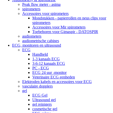
Peak flow meter - astma
spirometers
Accessoires voor spirometers
Mondstukken - papierrollen en neus clips voor
spirometers
Accessoires voor Mir spirometers
Toebehoren voor Gimaspir - DATOSPIR
audiometers
audiometrische cabines
ECG, monitoren en ultrasound
ECG
Handheld
1-3 kanaals ECG
3-6-12 kanaals ECG
PC - ECG
ECG 24 uur -monitor
Veterinaire ECG eenheden
Elektroden kabels en accessoires voor ECG
vasculaire dopplers
gel
ECG Gel
Ultrasound gel
gel reinigers
cosmetische gel