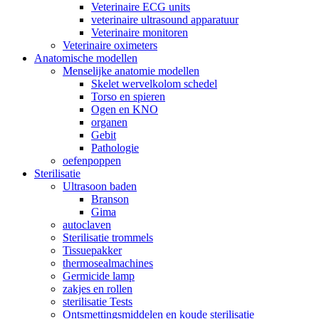
Veterinaire ECG units
veterinaire ultrasound apparatuur
Veterinaire monitoren
Veterinaire oximeters
Anatomische modellen
Menselijke anatomie modellen
Skelet wervelkolom schedel
Torso en spieren
Ogen en KNO
organen
Gebit
Pathologie
oefenpoppen
Sterilisatie
Ultrasoon baden
Branson
Gima
autoclaven
Sterilisatie trommels
Tissuepakker
thermosealmachines
Germicide lamp
zakjes en rollen
sterilisatie Tests
Ontsmettingsmiddelen en koude sterilisatie