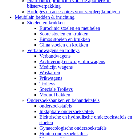
Pharmadoct producten voor de apotheek in
blisterverpakking
Horloges en accessoires voor verpleegkundigen
Meubilair, bedden & inrichting
Stoelen en krukken
Euroclinic stoelen en meubelen
Score stoelen en krukken
Bimos stoelen en krukken
Gima stoelen en krukken
Verbandwagens en trolleys
Verbandwagens
Archivering en x-ray film wagens
Medicijn wagens
Waskarren
Prikwagens
Trolleys
Speciale Trolleys
Moduul bakken
Onderzoeksbanken en behandeltafels
onderzoekstafels
Inklapbare onderzoekstafels
Elektrische en hydraulische onderzoekstafels en
stoelen
Gynaecologische onderzoekstafels
Houten onderzoekstafels