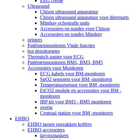
EEG crème
Ultrasound
Chison ultrasound apparatuur
Chison ultrasound apparatuur voor dierenarts
Mindray echografie units
Accessoires en sondes voor Chison
Accessoires en sondes Mindray
printers
Patiëntenmonitoren Vitale functies
bot densitometer
Thermisch papier voor ECG
Patiëntenmonitoren BM1, BM3, BM5
Accessoires voor Monitoren
ECG kabels voor BM-monitoren
SpO2 sensoren voor BM -monitoren
Temperatuursensor voor BM -monitoren
EtCO2 module en accessoires voor BM -
monitoren
IBP kit voor BM3 - BM5 monitoren
overig
Centraal station voor BM -monitoren
EHBO
EHBO tassen rugzakken koffers
EHBO accessoires
larynxmaskers