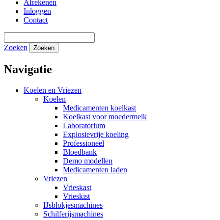
Afrekenen
Inloggen
Contact
Zoeken
Zoeken
Navigatie
Koelen en Vriezen
Koelen
Medicamenten koelkast
Koelkast voor moedermelk
Laboratorium
Explosievrije koeling
Professioneel
Bloedbank
Demo modellen
Medicamenten laden
Vriezen
Vrieskast
Vrieskist
IJsblokjesmachines
Schilferijsmachines