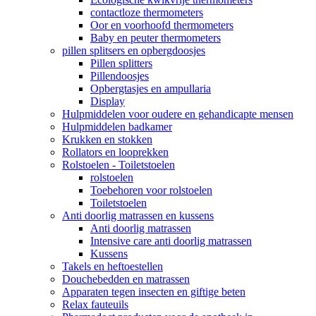
contactloze thermometers
Oor en voorhoofd thermometers
Baby en peuter thermometers
pillen splitsers en opbergdoosjes
Pillen splitters
Pillendoosjes
Opbergtasjes en ampullaria
Display
Hulpmiddelen voor oudere en gehandicapte mensen
Hulpmiddelen badkamer
Krukken en stokken
Rollators en looprekken
Rolstoelen - Toiletstoelen
rolstoelen
Toebehoren voor rolstoelen
Toiletstoelen
Anti doorlig matrassen en kussens
Anti doorlig matrassen
Intensive care anti doorlig matrassen
Kussens
Takels en heftoestellen
Douchebedden en matrassen
Apparaten tegen insecten en giftige beten
Relax fauteuils