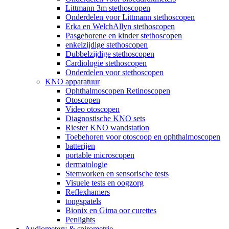
Littmann 3m stethoscopen
Onderdelen voor Littmann stethoscopen
Erka en WelchAllyn stethoscopen
Pasgeborene en kinder stethoscopen
enkelzijdige stethoscopen
Dubbelzijdige stethoscopen
Cardiologie stethoscopen
Onderdelen voor stethoscopen
KNO apparatuur
Ophthalmoscopen Retinoscopen
Otoscopen
Video otoscopen
Diagnostische KNO sets
Riester KNO wandstation
Toebehoren voor otoscoop en ophthalmoscopen
batterijen
portable microscopen
dermatologie
Stemvorken en sensorische tests
Visuele tests en oogzorg
Reflexhamers
tongspatels
Bionix en Gima oor curettes
Penlights
Audiometery & spirometrie