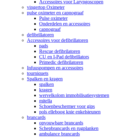
Accessoires voor Laryngoscopen
vingertop Oximeter
pulse oximeter en capnograaf
Pulse oximeter
Onderdelen en accessoires
capnograaf
defibrillatoren
Accessoires voor defibrillatoren
pads
Rescue defibrilatoren
CU en I-Pad defibrillators
Primedic defibrilatoren
Infuuspompen en accessoires
tourniquets
Spalken en kragen
spalken
kragen
wervelkolom immobilisatiesystemen
mitella
Schoenbeschermer voor gips
pols elleboog knie enkelsteunen
brancards
opvouwbare brancards
Schepbrancards en rugplanken
ambulance brancards