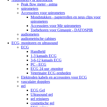
Peak flow meter - astma
spirometers
Accessoires voor spirometers
Mondstukken - papierrollen en neus clips voor
spirometers
Accessoires voor Mir spirometers
Toebehoren voor Gimaspir - DATOSPIR
audiometers
audiometrische cabines
ECG, monitoren en ultrasound
ECG
Handheld
1-3 kanaals ECG
3-6-12 kanaals ECG
PC - ECG
ECG 24 uur -monitor
Veterinaire ECG eenheden
Elektroden kabels en accessoires voor ECG
vasculaire dopplers
gel
ECG Gel
Ultrasound gel
gel reinigers
cosmetische gel