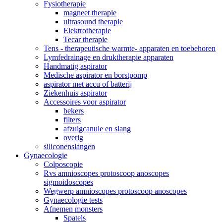
Fysiotherapie
magneet therapie
ultrasound therapie
Elektrotherapie
Tecar therapie
Tens - therapeutische warmte- apparaten en toebehoren
Lymfedrainage en druktherapie apparaten
Handmatig aspirator
Medische aspirator en borstpomp
aspirator met accu of batterij
Ziekenhuis aspirator
Accessoires voor aspirator
bekers
filters
afzuigcanule en slang
overig
siliconenslangen
Gynaecologie
Colposcopie
Rvs amnioscopes protoscoop anoscopes
sigmoidoscopes
Wegwerp amnioscopes protoscoop anoscopes
Gynaecologie tests
Afnemen monsters
Spatels