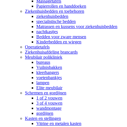
Massagetafels
Papierrollen en handdoeken
Ziekenhuisbedden en toebehoren
ziekenhuisbedden
specialistische bedden
Matrassen en kussens voor ziekenhuisbedden
nachtkastjes
Bedden voor zware mensen
Kinderbedden en wiegen
Operatietafels
Ziekenhuisafdeling brancards
Meubilair polikliniek
bureaus
Vuilnisbakken
kleerhangers
voetenbankjes
lampen
Elite meubilair
Schermen en gordijnen
1 of 2 vouwen
3 of 4 vouwen
wandmontage
gordijnen
Kasten en stellingen
Vitrine en metalen kasten