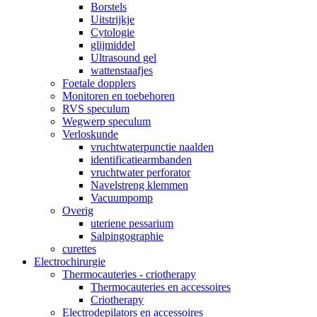
Borstels
Uitstrijkje
Cytologie
glijmiddel
Ultrasound gel
wattenstaafjes
Foetale dopplers
Monitoren en toebehoren
RVS speculum
Wegwerp speculum
Verloskunde
vruchtwaterpunctie naalden
identificatiearmbanden
vruchtwater perforator
Navelstreng klemmen
Vacuumpomp
Overig
uteriene pessarium
Salpingographie
curettes
Electrochirurgie
Thermocauteries - criotherapy
Thermocauteries en accessoires
Criotherapy
Electrodepilators en accessoires