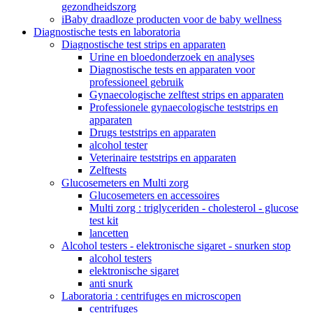
gezondheidszorg
iBaby draadloze producten voor de baby wellness
Diagnostische tests en laboratoria
Diagnostische test strips en apparaten
Urine en bloedonderzoek en analyses
Diagnostische tests en apparaten voor
professioneel gebruik
Gynaecologische zelftest strips en apparaten
Professionele gynaecologische teststrips en
apparaten
Drugs teststrips en apparaten
alcohol tester
Veterinaire teststrips en apparaten
Zelftests
Glucosemeters en Multi zorg
Glucosemeters en accessoires
Multi zorg : triglyceriden - cholesterol - glucose
test kit
lancetten
Alcohol testers - elektronische sigaret - snurken stop
alcohol testers
elektronische sigaret
anti snurk
Laboratoria : centrifuges en microscopen
centrifuges