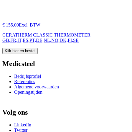
€ 155,00
Excl. BTW
GERATHERM CLASSIC THERMOMETER
GB,FR,IT,ES,PT,DE,NL,NO,DK,FI,SE
Klik hier en bestel
Medicsteel
Bedrijfsprofiel
Referenties
Algemene voorwaarden
Openingstijden
Volg ons
LinkedIn
Twitter