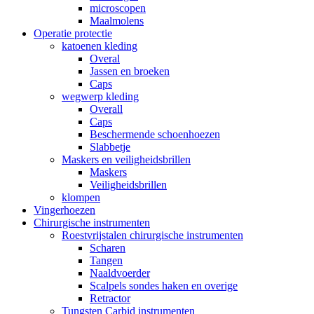
microscopen
Maalmolens
Operatie protectie
katoenen kleding
Overal
Jassen en broeken
Caps
wegwerp kleding
Overall
Caps
Beschermende schoenhoezen
Slabbetje
Maskers en veiligheidsbrillen
Maskers
Veiligheidsbrillen
klompen
Vingerhoezen
Chirurgische instrumenten
Roestvrijstalen chirurgische instrumenten
Scharen
Tangen
Naaldvoerder
Scalpels sondes haken en overige
Retractor
Tungsten Carbid instrumenten