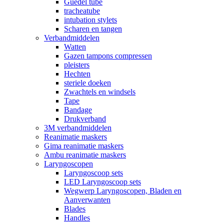
Guedel tube
tracheatube
intubation stylets
Scharen en tangen
Verbandmiddelen
Watten
Gazen tampons compressen
pleisters
Hechten
steriele doeken
Zwachtels en windsels
Tape
Bandage
Drukverband
3M verbandmiddelen
Reanimatie maskers
Gima reanimatie maskers
Ambu reanimatie maskers
Laryngoscopen
Laryngoscoop sets
LED Laryngoscoop sets
Wegwerp Laryngoscopen, Bladen en
Aanverwanten
Blades
Handles