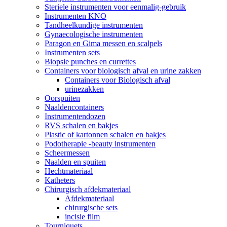
Steriele instrumenten voor eenmalig-gebruik
Instrumenten KNO
Tandheelkundige instrumenten
Gynaecologische instrumenten
Paragon en Gima messen en scalpels
Instrumenten sets
Biopsie punches en currettes
Containers voor biologisch afval en urine zakken
Containers voor Biologisch afval
urinezakken
Oorspuiten
Naaldencontainers
Instrumentendozen
RVS schalen en bakjes
Plastic of kartonnen schalen en bakjes
Podotherapie -beauty instrumenten
Scheermessen
Naalden en spuiten
Hechtmateriaal
Katheters
Chirurgisch afdekmateriaal
Afdekmateriaal
chirurgische sets
incisie film
Tourniquets