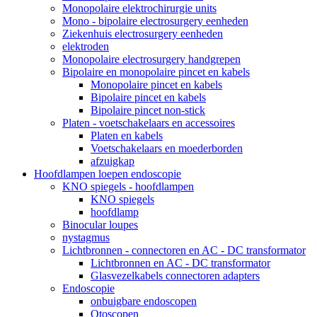
Monopolaire elektrochirurgie units
Mono - bipolaire electrosurgery eenheden
Ziekenhuis electrosurgery eenheden
elektroden
Monopolaire electrosurgery handgrepen
Bipolaire en monopolaire pincet en kabels
Monopolaire pincet en kabels
Bipolaire pincet en kabels
Bipolaire pincet non-stick
Platen - voetschakelaars en accessoires
Platen en kabels
Voetschakelaars en moederborden
afzuigkap
Hoofdlampen loepen endoscopie
KNO spiegels - hoofdlampen
KNO spiegels
hoofdlamp
Binocular loupes
nystagmus
Lichtbronnen - connectoren en AC - DC transformator
Lichtbronnen en AC - DC transformator
Glasvezelkabels connectoren adapters
Endoscopie
onbuigbare endoscopen
Otoscopen