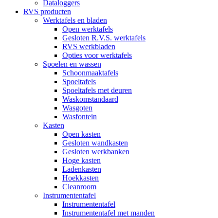
Dataloggers
RVS producten
Werktafels en bladen
Open werktafels
Gesloten R.V.S. werktafels
RVS werkbladen
Opties voor werktafels
Spoelen en wassen
Schoonmaaktafels
Spoeltafels
Spoeltafels met deuren
Waskomstandaard
Wasgoten
Wasfontein
Kasten
Open kasten
Gesloten wandkasten
Gesloten werkbanken
Hoge kasten
Ladenkasten
Hoekkasten
Cleanroom
Instrumententafel
Instrumententafel
Instrumententafel met manden