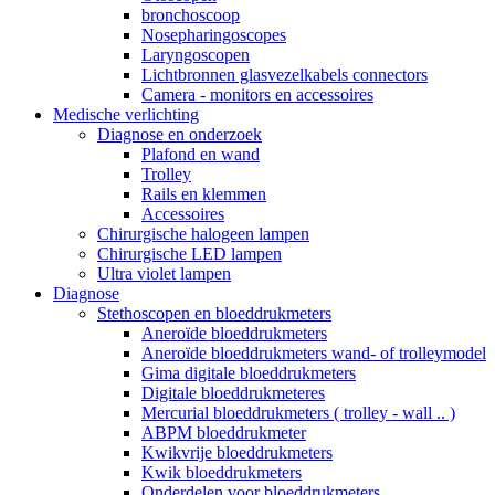
bronchoscoop
Nosepharingoscopes
Laryngoscopen
Lichtbronnen glasvezelkabels connectors
Camera - monitors en accessoires
Medische verlichting
Diagnose en onderzoek
Plafond en wand
Trolley
Rails en klemmen
Accessoires
Chirurgische halogeen lampen
Chirurgische LED lampen
Ultra violet lampen
Diagnose
Stethoscopen en bloeddrukmeters
Aneroïde bloeddrukmeters
Aneroïde bloeddrukmeters wand- of trolleymodel
Gima digitale bloeddrukmeters
Digitale bloeddrukmeteres
Mercurial bloeddrukmeters ( trolley - wall .. )
ABPM bloeddrukmeter
Kwikvrije bloeddrukmeters
Kwik bloeddrukmeters
Onderdelen voor bloeddrukmeters