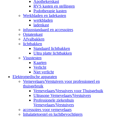
Apothekerskast
RVS kasten en stellingen
Podotherapie kasten
Werkbladen en ladekasten
werkbladen
ladenkast
infuusstandaard en accessoires
Opiatenkast
Afvalbakken
lichtbakken
Standaard lichtbakken
Ultra platte lichtbakken
Visustesten
Kaarten
Verlicht
Niet verlicht
Elektromedische apparaten
Vernevelaars/Verstuivers voor professioneel en
thuisgebruik
Vernevelaars/Versuivers voor Thuisgebuik
Ultrasone Vernevelaars/Verstuivers
Professionele ziekenhuis
Vernevelaars/Verstuivers
accessoires voor vernevelaars
Inhalatietoestel en luchtbevochtigers