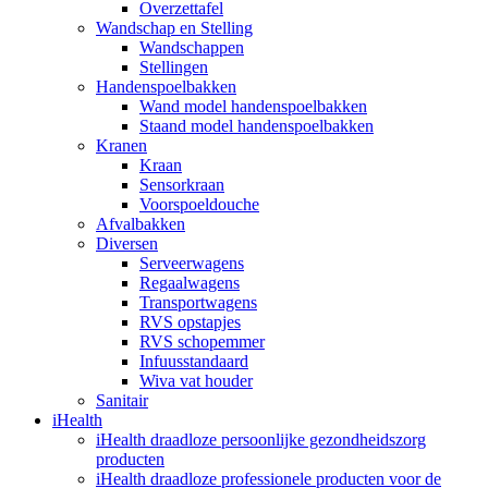
Overzettafel
Wandschap en Stelling
Wandschappen
Stellingen
Handenspoelbakken
Wand model handenspoelbakken
Staand model handenspoelbakken
Kranen
Kraan
Sensorkraan
Voorspoeldouche
Afvalbakken
Diversen
Serveerwagens
Regaalwagens
Transportwagens
RVS opstapjes
RVS schopemmer
Infuusstandaard
Wiva vat houder
Sanitair
iHealth
iHealth draadloze persoonlijke gezondheidszorg
producten
iHealth draadloze professionele producten voor de