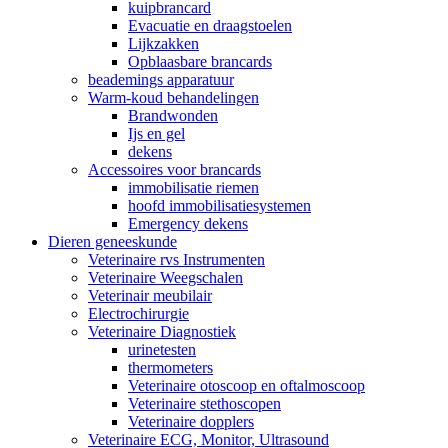
kuipbrancard
Evacuatie en draagstoelen
Lijkzakken
Opblaasbare brancards
beademings apparatuur
Warm-koud behandelingen
Brandwonden
Ijs en gel
dekens
Accessoires voor brancards
immobilisatie riemen
hoofd immobilisatiesystemen
Emergency dekens
Dieren geneeskunde
Veterinaire rvs Instrumenten
Veterinaire Weegschalen
Veterinair meubilair
Electrochirurgie
Veterinaire Diagnostiek
urinetesten
thermometers
Veterinaire otoscoop en oftalmoscoop
Veterinaire stethoscopen
Veterinaire dopplers
Veterinaire ECG, Monitor, Ultrasound