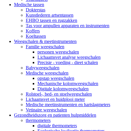
Medische tassen
Dokterstas
Kunstlederen artsentassen
EHBO tassen en rugzakken
Tas voor ampullen apparaten en instrumenten
Koffers
Koeltassen
Weegschalen & meetinstrumenten
Familie weegschalen
personen weegschalen
Lichaamsvet analyse weegschalen
Precisie - voeding - dieet schalen
Babyweegschalen
Medische weegschalen
opstap weegschalen
Mechanische kolomweegschalen
Digitale kolomweegschalen
Rolstoel-, bed- en stoelweegschalen
Lichaamsvet en huidplooi meter
Medische meetinstrumenten en hartslagmeters
Vetinaire weegschalen
Gezondheidszorg en patienten hulpmiddelen
thermometers
digitale thermometers
Ecologische kwikvrije thermometers