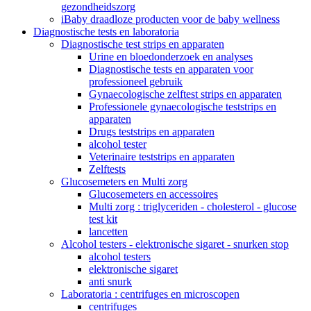
gezondheidszorg
iBaby draadloze producten voor de baby wellness
Diagnostische tests en laboratoria
Diagnostische test strips en apparaten
Urine en bloedonderzoek en analyses
Diagnostische tests en apparaten voor
professioneel gebruik
Gynaecologische zelftest strips en apparaten
Professionele gynaecologische teststrips en
apparaten
Drugs teststrips en apparaten
alcohol tester
Veterinaire teststrips en apparaten
Zelftests
Glucosemeters en Multi zorg
Glucosemeters en accessoires
Multi zorg : triglyceriden - cholesterol - glucose
test kit
lancetten
Alcohol testers - elektronische sigaret - snurken stop
alcohol testers
elektronische sigaret
anti snurk
Laboratoria : centrifuges en microscopen
centrifuges