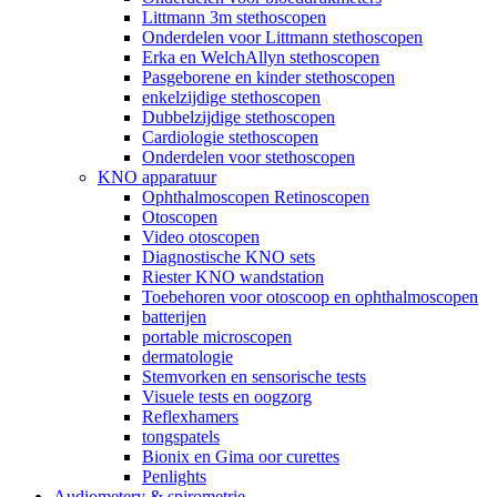
Littmann 3m stethoscopen
Onderdelen voor Littmann stethoscopen
Erka en WelchAllyn stethoscopen
Pasgeborene en kinder stethoscopen
enkelzijdige stethoscopen
Dubbelzijdige stethoscopen
Cardiologie stethoscopen
Onderdelen voor stethoscopen
KNO apparatuur
Ophthalmoscopen Retinoscopen
Otoscopen
Video otoscopen
Diagnostische KNO sets
Riester KNO wandstation
Toebehoren voor otoscoop en ophthalmoscopen
batterijen
portable microscopen
dermatologie
Stemvorken en sensorische tests
Visuele tests en oogzorg
Reflexhamers
tongspatels
Bionix en Gima oor curettes
Penlights
Audiometery & spirometrie