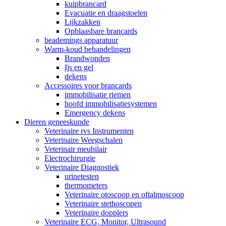
kuipbrancard
Evacuatie en draagstoelen
Lijkzakken
Opblaasbare brancards
beademings apparatuur
Warm-koud behandelingen
Brandwonden
Ijs en gel
dekens
Accessoires voor brancards
immobilisatie riemen
hoofd immobilisatiesystemen
Emergency dekens
Dieren geneeskunde
Veterinaire rvs Instrumenten
Veterinaire Weegschalen
Veterinair meubilair
Electrochirurgie
Veterinaire Diagnostiek
urinetesten
thermometers
Veterinaire otoscoop en oftalmoscoop
Veterinaire stethoscopen
Veterinaire dopplers
Veterinaire ECG, Monitor, Ultrasound