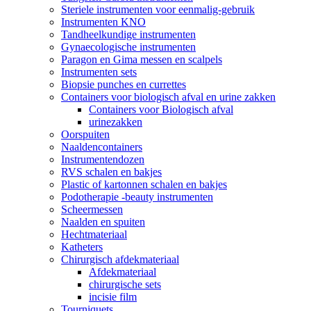
Steriele instrumenten voor eenmalig-gebruik
Instrumenten KNO
Tandheelkundige instrumenten
Gynaecologische instrumenten
Paragon en Gima messen en scalpels
Instrumenten sets
Biopsie punches en currettes
Containers voor biologisch afval en urine zakken
Containers voor Biologisch afval
urinezakken
Oorspuiten
Naaldencontainers
Instrumentendozen
RVS schalen en bakjes
Plastic of kartonnen schalen en bakjes
Podotherapie -beauty instrumenten
Scheermessen
Naalden en spuiten
Hechtmateriaal
Katheters
Chirurgisch afdekmateriaal
Afdekmateriaal
chirurgische sets
incisie film
Tourniquets