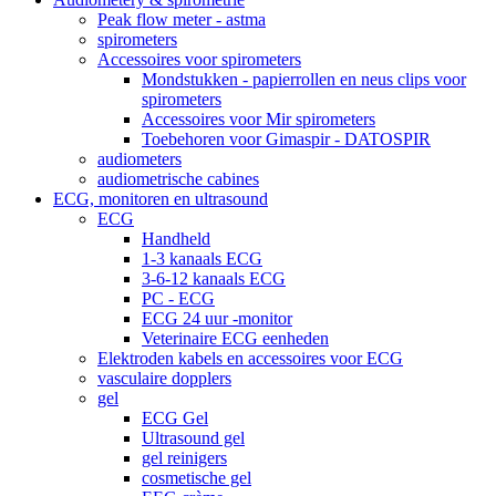
Peak flow meter - astma
spirometers
Accessoires voor spirometers
Mondstukken - papierrollen en neus clips voor
spirometers
Accessoires voor Mir spirometers
Toebehoren voor Gimaspir - DATOSPIR
audiometers
audiometrische cabines
ECG, monitoren en ultrasound
ECG
Handheld
1-3 kanaals ECG
3-6-12 kanaals ECG
PC - ECG
ECG 24 uur -monitor
Veterinaire ECG eenheden
Elektroden kabels en accessoires voor ECG
vasculaire dopplers
gel
ECG Gel
Ultrasound gel
gel reinigers
cosmetische gel