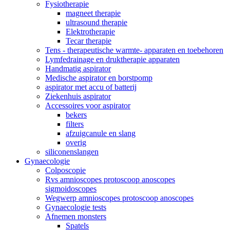
Fysiotherapie
magneet therapie
ultrasound therapie
Elektrotherapie
Tecar therapie
Tens - therapeutische warmte- apparaten en toebehoren
Lymfedrainage en druktherapie apparaten
Handmatig aspirator
Medische aspirator en borstpomp
aspirator met accu of batterij
Ziekenhuis aspirator
Accessoires voor aspirator
bekers
filters
afzuigcanule en slang
overig
siliconenslangen
Gynaecologie
Colposcopie
Rvs amnioscopes protoscoop anoscopes
sigmoidoscopes
Wegwerp amnioscopes protoscoop anoscopes
Gynaecologie tests
Afnemen monsters
Spatels