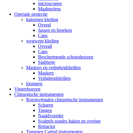
microscopen
Maalmolens
Operatie protectie
katoenen kleding
Overal
Jassen en broeken
Caps
wegwerp kleding
Overall
Caps
Beschermende schoenhoezen
Slabbetje
Maskers en veiligheidsbrillen
Maskers
Veiligheidsbrillen
klompen
Vingerhoezen
Chirurgische instrumenten
Roestvrijstalen chirurgische instrumenten
Scharen
Tangen
Naaldvoerder
Scalpels sondes haken en overige
Retractor
Tungsten Carbid instrumenten