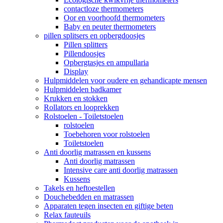
contactloze thermometers
Oor en voorhoofd thermometers
Baby en peuter thermometers
pillen splitsers en opbergdoosjes
Pillen splitters
Pillendoosjes
Opbergtasjes en ampullaria
Display
Hulpmiddelen voor oudere en gehandicapte mensen
Hulpmiddelen badkamer
Krukken en stokken
Rollators en looprekken
Rolstoelen - Toiletstoelen
rolstoelen
Toebehoren voor rolstoelen
Toiletstoelen
Anti doorlig matrassen en kussens
Anti doorlig matrassen
Intensive care anti doorlig matrassen
Kussens
Takels en heftoestellen
Douchebedden en matrassen
Apparaten tegen insecten en giftige beten
Relax fauteuils