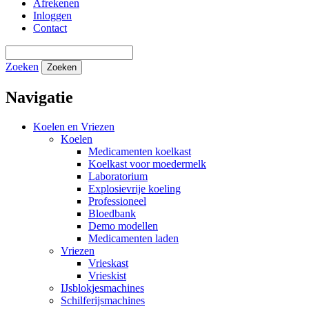
Afrekenen
Inloggen
Contact
Zoeken
Zoeken
Navigatie
Koelen en Vriezen
Koelen
Medicamenten koelkast
Koelkast voor moedermelk
Laboratorium
Explosievrije koeling
Professioneel
Bloedbank
Demo modellen
Medicamenten laden
Vriezen
Vrieskast
Vrieskist
IJsblokjesmachines
Schilferijsmachines