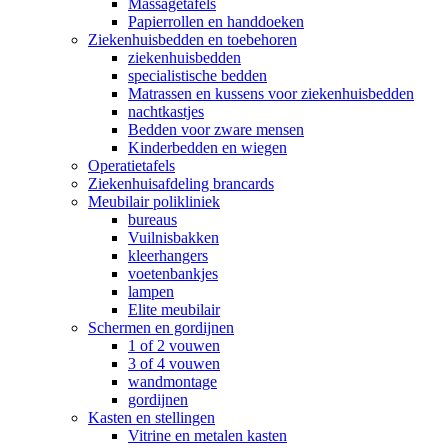
Massagetafels
Papierrollen en handdoeken
Ziekenhuisbedden en toebehoren
ziekenhuisbedden
specialistische bedden
Matrassen en kussens voor ziekenhuisbedden
nachtkastjes
Bedden voor zware mensen
Kinderbedden en wiegen
Operatietafels
Ziekenhuisafdeling brancards
Meubilair polikliniek
bureaus
Vuilnisbakken
kleerhangers
voetenbankjes
lampen
Elite meubilair
Schermen en gordijnen
1 of 2 vouwen
3 of 4 vouwen
wandmontage
gordijnen
Kasten en stellingen
Vitrine en metalen kasten