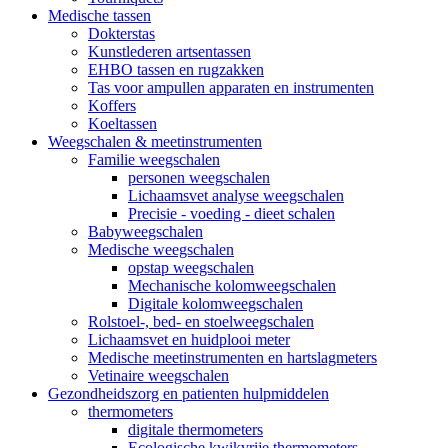
Medische tassen
Dokterstas
Kunstlederen artsentassen
EHBO tassen en rugzakken
Tas voor ampullen apparaten en instrumenten
Koffers
Koeltassen
Weegschalen & meetinstrumenten
Familie weegschalen
personen weegschalen
Lichaamsvet analyse weegschalen
Precisie - voeding - dieet schalen
Babyweegschalen
Medische weegschalen
opstap weegschalen
Mechanische kolomweegschalen
Digitale kolomweegschalen
Rolstoel-, bed- en stoelweegschalen
Lichaamsvet en huidplooi meter
Medische meetinstrumenten en hartslagmeters
Vetinaire weegschalen
Gezondheidszorg en patienten hulpmiddelen
thermometers
digitale thermometers
Ecologische kwikvrije thermometers