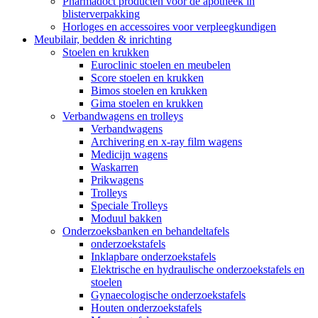
Pharmadoct producten voor de apotheek in
blisterverpakking
Horloges en accessoires voor verpleegkundigen
Meubilair, bedden & inrichting
Stoelen en krukken
Euroclinic stoelen en meubelen
Score stoelen en krukken
Bimos stoelen en krukken
Gima stoelen en krukken
Verbandwagens en trolleys
Verbandwagens
Archivering en x-ray film wagens
Medicijn wagens
Waskarren
Prikwagens
Trolleys
Speciale Trolleys
Moduul bakken
Onderzoeksbanken en behandeltafels
onderzoekstafels
Inklapbare onderzoekstafels
Elektrische en hydraulische onderzoekstafels en
stoelen
Gynaecologische onderzoekstafels
Houten onderzoekstafels