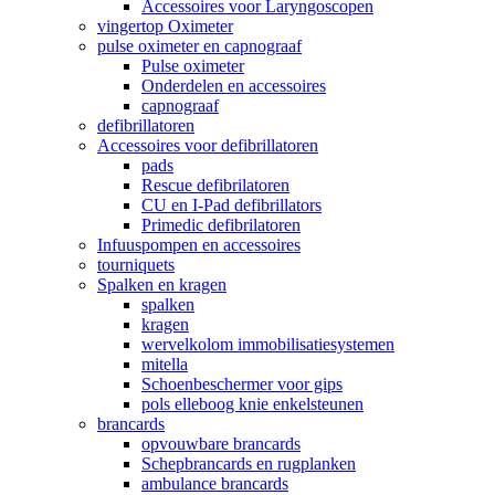
Accessoires voor Laryngoscopen
vingertop Oximeter
pulse oximeter en capnograaf
Pulse oximeter
Onderdelen en accessoires
capnograaf
defibrillatoren
Accessoires voor defibrillatoren
pads
Rescue defibrilatoren
CU en I-Pad defibrillators
Primedic defibrilatoren
Infuuspompen en accessoires
tourniquets
Spalken en kragen
spalken
kragen
wervelkolom immobilisatiesystemen
mitella
Schoenbeschermer voor gips
pols elleboog knie enkelsteunen
brancards
opvouwbare brancards
Schepbrancards en rugplanken
ambulance brancards