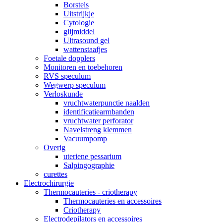
Borstels
Uitstrijkje
Cytologie
glijmiddel
Ultrasound gel
wattenstaafjes
Foetale dopplers
Monitoren en toebehoren
RVS speculum
Wegwerp speculum
Verloskunde
vruchtwaterpunctie naalden
identificatiearmbanden
vruchtwater perforator
Navelstreng klemmen
Vacuumpomp
Overig
uteriene pessarium
Salpingographie
curettes
Electrochirurgie
Thermocauteries - criotherapy
Thermocauteries en accessoires
Criotherapy
Electrodepilators en accessoires