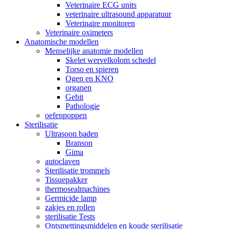
Veterinaire ECG units
veterinaire ultrasound apparatuur
Veterinaire monitoren
Veterinaire oximeters
Anatomische modellen
Menselijke anatomie modellen
Skelet wervelkolom schedel
Torso en spieren
Ogen en KNO
organen
Gebit
Pathologie
oefenpoppen
Sterilisatie
Ultrasoon baden
Branson
Gima
autoclaven
Sterilisatie trommels
Tissuepakker
thermosealmachines
Germicide lamp
zakjes en rollen
sterilisatie Tests
Ontsmettingsmiddelen en koude sterilisatie