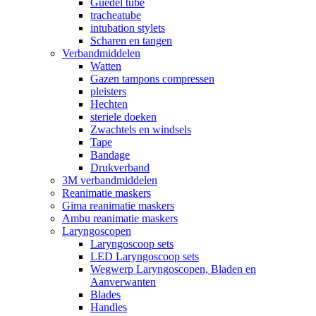
Guedel tube
tracheatube
intubation stylets
Scharen en tangen
Verbandmiddelen
Watten
Gazen tampons compressen
pleisters
Hechten
steriele doeken
Zwachtels en windsels
Tape
Bandage
Drukverband
3M verbandmiddelen
Reanimatie maskers
Gima reanimatie maskers
Ambu reanimatie maskers
Laryngoscopen
Laryngoscoop sets
LED Laryngoscoop sets
Wegwerp Laryngoscopen, Bladen en
Aanverwanten
Blades
Handles