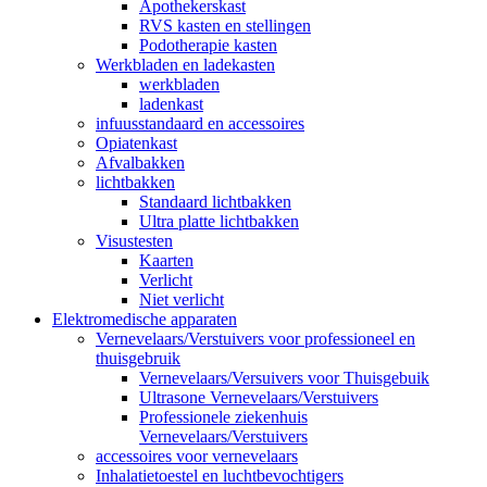
Apothekerskast
RVS kasten en stellingen
Podotherapie kasten
Werkbladen en ladekasten
werkbladen
ladenkast
infuusstandaard en accessoires
Opiatenkast
Afvalbakken
lichtbakken
Standaard lichtbakken
Ultra platte lichtbakken
Visustesten
Kaarten
Verlicht
Niet verlicht
Elektromedische apparaten
Vernevelaars/Verstuivers voor professioneel en
thuisgebruik
Vernevelaars/Versuivers voor Thuisgebuik
Ultrasone Vernevelaars/Verstuivers
Professionele ziekenhuis
Vernevelaars/Verstuivers
accessoires voor vernevelaars
Inhalatietoestel en luchtbevochtigers