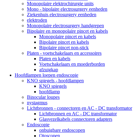
Monopolaire elektrochirurgie units
Mono - bipolaire electrosurgery eenheden
Ziekenhuis electrosurgery eenheden
elektroden
Monopolaire electrosurgery handgrepen
Bipolaire en monopolaire pincet en kabels
Monopolaire pincet en kabels
Bipolaire pincet en kabels
Bipolaire pincet non-stick
Platen - voetschakelaars en accessoires
Platen en kabels
Voetschakelaars en moederborden
afzuigkap
Hoofdlampen loepen endoscopie
KNO spiegels - hoofdlampen
KNO spiegels
hoofdlamp
Binocular loupes
nystagmus
Lichtbronnen - connectoren en AC - DC transformator
Lichtbronnen en AC - DC transformator
Glasvezelkabels connectoren adapters
Endoscopie
onbuigbare endoscopen
Otoscopen