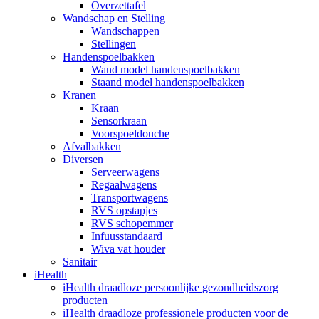
Overzettafel
Wandschap en Stelling
Wandschappen
Stellingen
Handenspoelbakken
Wand model handenspoelbakken
Staand model handenspoelbakken
Kranen
Kraan
Sensorkraan
Voorspoeldouche
Afvalbakken
Diversen
Serveerwagens
Regaalwagens
Transportwagens
RVS opstapjes
RVS schopemmer
Infuusstandaard
Wiva vat houder
Sanitair
iHealth
iHealth draadloze persoonlijke gezondheidszorg
producten
iHealth draadloze professionele producten voor de