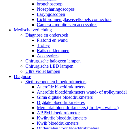
bronchoscoop
Nosepharingoscopes
Laryngoscopen
Lichtbronnen glasvezelkabels connectors
Camera - monitors en accessoires
Medische verlichting
Diagnose en onderzoek
Plafond en wand
Trolley
Rails en klemmen
Accessoires
Chirurgische halogeen lampen
Chirurgische LED lampen
Ultra violet lampen
Diagnose
Stethoscopen en bloeddrukmeters
Aneroïde bloeddrukmeters
Aneroïde bloeddrukmeters wand- of trolleymodel
Gima digitale bloeddrukmeters
Digitale bloeddrukmeteres
Mercurial bloeddrukmeters ( trolley - wall .. )
ABPM bloeddrukmeter
Kwikvrije bloeddrukmeters
Kwik bloeddrukmeters
Onderdelen voor bloeddrukmeters