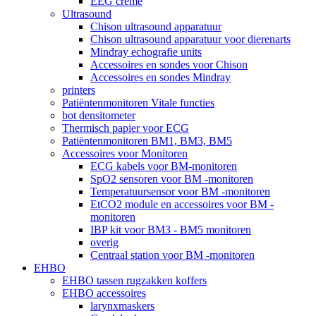
EEG crème
Ultrasound
Chison ultrasound apparatuur
Chison ultrasound apparatuur voor dierenarts
Mindray echografie units
Accessoires en sondes voor Chison
Accessoires en sondes Mindray
printers
Patiëntenmonitoren Vitale functies
bot densitometer
Thermisch papier voor ECG
Patiëntenmonitoren BM1, BM3, BM5
Accessoires voor Monitoren
ECG kabels voor BM-monitoren
SpO2 sensoren voor BM -monitoren
Temperatuursensor voor BM -monitoren
EtCO2 module en accessoires voor BM -
monitoren
IBP kit voor BM3 - BM5 monitoren
overig
Centraal station voor BM -monitoren
EHBO
EHBO tassen rugzakken koffers
EHBO accessoires
larynxmaskers