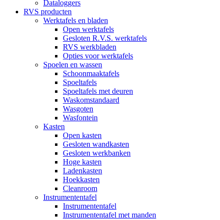
Dataloggers
RVS producten
Werktafels en bladen
Open werktafels
Gesloten R.V.S. werktafels
RVS werkbladen
Opties voor werktafels
Spoelen en wassen
Schoonmaaktafels
Spoeltafels
Spoeltafels met deuren
Waskomstandaard
Wasgoten
Wasfontein
Kasten
Open kasten
Gesloten wandkasten
Gesloten werkbanken
Hoge kasten
Ladenkasten
Hoekkasten
Cleanroom
Instrumententafel
Instrumententafel
Instrumententafel met manden