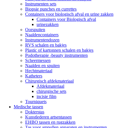
Instrumenten sets
Biopsie punches en currettes
Containers voor biologisch afval en urine zakken
Containers voor Biologisch afval
urinezakken
Oorspuiten
Naaldencontainers
Instrumentendozen
RVS schalen en bakjes
Plastic of kartonnen schalen en bakjes
Podotherapie -beauty instrumenten
Scheermessen
Naalden en spuiten
Hechtmateriaal
Katheters
Chirurgisch afdekmateriaal
Afdekmateriaal
chirurgische sets
incisie film
Tourniquets
Medische tassen
Dokterstas
Kunstlederen artsentassen
EHBO tassen en rugzakken
Tas voor ampullen apparaten en instrumenten