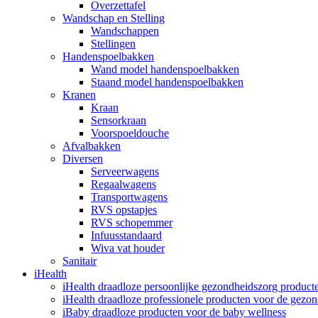
Overzettafel
Wandschap en Stelling
Wandschappen
Stellingen
Handenspoelbakken
Wand model handenspoelbakken
Staand model handenspoelbakken
Kranen
Kraan
Sensorkraan
Voorspoeldouche
Afvalbakken
Diversen
Serveerwagens
Regaalwagens
Transportwagens
RVS opstapjes
RVS schopemmer
Infuusstandaard
Wiva vat houder
Sanitair
iHealth
iHealth draadloze persoonlijke gezondheidszorg product
iHealth draadloze professionele producten voor de gezo
iBaby draadloze producten voor de baby wellness