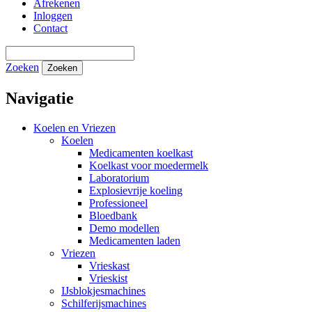
Afrekenen
Inloggen
Contact
Zoeken
Zoeken
Navigatie
Koelen en Vriezen
Koelen
Medicamenten koelkast
Koelkast voor moedermelk
Laboratorium
Explosievrije koeling
Professioneel
Bloedbank
Demo modellen
Medicamenten laden
Vriezen
Vrieskast
Vrieskist
IJsblokjesmachines
Schilferijsmachines