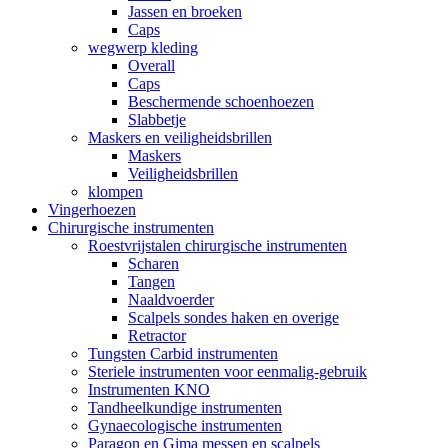
Jassen en broeken
Caps
wegwerp kleding
Overall
Caps
Beschermende schoenhoezen
Slabbetje
Maskers en veiligheidsbrillen
Maskers
Veiligheidsbrillen
klompen
Vingerhoezen
Chirurgische instrumenten
Roestvrijstalen chirurgische instrumenten
Scharen
Tangen
Naaldvoerder
Scalpels sondes haken en overige
Retractor
Tungsten Carbid instrumenten
Steriele instrumenten voor eenmalig-gebruik
Instrumenten KNO
Tandheelkundige instrumenten
Gynaecologische instrumenten
Paragon en Gima messen en scalpels