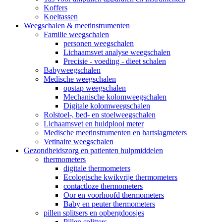
Koffers
Koeltassen
Weegschalen & meetinstrumenten
Familie weegschalen
personen weegschalen
Lichaamsvet analyse weegschalen
Precisie - voeding - dieet schalen
Babyweegschalen
Medische weegschalen
opstap weegschalen
Mechanische kolomweegschalen
Digitale kolomweegschalen
Rolstoel-, bed- en stoelweegschalen
Lichaamsvet en huidplooi meter
Medische meetinstrumenten en hartslagmeters
Vetinaire weegschalen
Gezondheidszorg en patienten hulpmiddelen
thermometers
digitale thermometers
Ecologische kwikvrije thermometers
contactloze thermometers
Oor en voorhoofd thermometers
Baby en peuter thermometers
pillen splitsers en opbergdoosjes
Pillen splitters