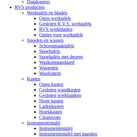
Dataloggers
RVS producten
Werktafels en bladen
Open werktafels
Gesloten R.V.S. werktafels
RVS werkbladen
Opties voor werktafels
Spoelen en wassen
Schoonmaaktafels
Spoeltafels
Spoeltafels met deuren
Waskomstandaard
Wasgoten
Wasfontein
Kasten
Open kasten
Gesloten wandkasten
Gesloten werkbanken
Hoge kasten
Ladenkasten
Hoekkasten
Cleanroom
Instrumententafel
Instrumententafel
Instrumententafel met manden