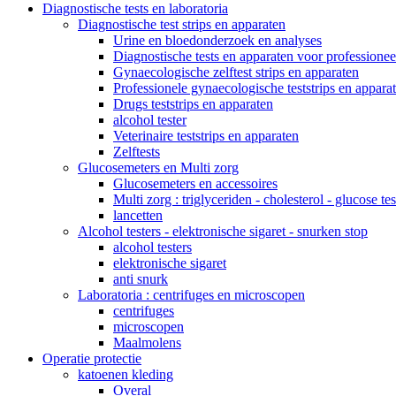
Diagnostische tests en laboratoria
Diagnostische test strips en apparaten
Urine en bloedonderzoek en analyses
Diagnostische tests en apparaten voor professionee
Gynaecologische zelftest strips en apparaten
Professionele gynaecologische teststrips en appara
Drugs teststrips en apparaten
alcohol tester
Veterinaire teststrips en apparaten
Zelftests
Glucosemeters en Multi zorg
Glucosemeters en accessoires
Multi zorg : triglyceriden - cholesterol - glucose tes
lancetten
Alcohol testers - elektronische sigaret - snurken stop
alcohol testers
elektronische sigaret
anti snurk
Laboratoria : centrifuges en microscopen
centrifuges
microscopen
Maalmolens
Operatie protectie
katoenen kleding
Overal