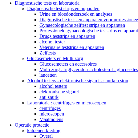
Diagnostische tests en laboratoria
Diagnostische test strips en apparaten
Urine en bloedonderzoek en analyses
Diagnostische tests en apparaten voor professionee
Gynaecologische zelftest strips en apparaten
Professionele gynaecologische teststrips en appara
Drugs teststrips en apparaten
alcohol tester
Veterinaire teststrips en apparaten
Zelftests
Glucosemeters en Multi zorg
Glucosemeters en accessoires
Multi zorg : triglyceriden - cholesterol - glucose tes
lancetten
Alcohol testers - elektronische sigaret - snurken stop
alcohol testers
elektronische sigaret
anti snurk
Laboratoria : centrifuges en microscopen
centrifuges
microscopen
Maalmolens
Operatie protectie
katoenen kleding
Overal