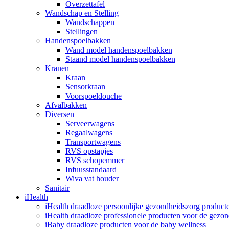
Overzettafel
Wandschap en Stelling
Wandschappen
Stellingen
Handenspoelbakken
Wand model handenspoelbakken
Staand model handenspoelbakken
Kranen
Kraan
Sensorkraan
Voorspoeldouche
Afvalbakken
Diversen
Serveerwagens
Regaalwagens
Transportwagens
RVS opstapjes
RVS schopemmer
Infuusstandaard
Wiva vat houder
Sanitair
iHealth
iHealth draadloze persoonlijke gezondheidszorg product
iHealth draadloze professionele producten voor de gezo
iBaby draadloze producten voor de baby wellness