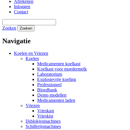
Afrekenen
Inloggen
Contact
Zoeken
Zoeken
Navigatie
Koelen en Vriezen
Koelen
Medicamenten koelkast
Koelkast voor moedermelk
Laboratorium
Explosievrije koeling
Professioneel
Bloedbank
Demo modellen
Medicamenten laden
Vriezen
Vrieskast
Vrieskist
IJsblokjesmachines
Schilferijsmachines