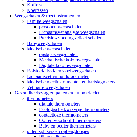
Koffers
Koeltassen
Weegschalen & meetinstrumenten
Familie weegschalen
personen weegschalen
Lichaamsvet analyse weegschalen
Precisie - voeding - dieet schalen
Babyweegschalen
Medische weegschalen
opstap weegschalen
Mechanische kolomweegschalen
Digitale kolomweegschalen
Rolstoel-, bed- en stoelweegschalen
Lichaamsvet en huidplooi meter
Medische meetinstrumenten en hartslagmeters
Vetinaire weegschalen
Gezondheidszorg en patienten hulpmiddelen
thermometers
digitale thermometers
Ecologische kwikvrije thermometers
contactloze thermometers
Oor en voorhoofd thermometers
Baby en peuter thermometers
pillen splitsers en opbergdoosjes
Pillen splitters