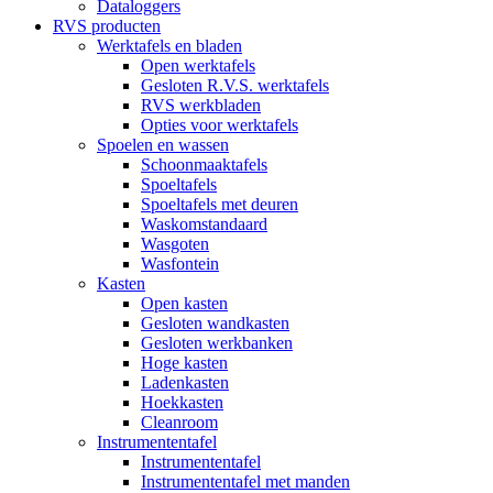
Dataloggers
RVS producten
Werktafels en bladen
Open werktafels
Gesloten R.V.S. werktafels
RVS werkbladen
Opties voor werktafels
Spoelen en wassen
Schoonmaaktafels
Spoeltafels
Spoeltafels met deuren
Waskomstandaard
Wasgoten
Wasfontein
Kasten
Open kasten
Gesloten wandkasten
Gesloten werkbanken
Hoge kasten
Ladenkasten
Hoekkasten
Cleanroom
Instrumententafel
Instrumententafel
Instrumententafel met manden