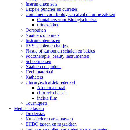
Instrumenten sets
Biopsie punches en currettes
Containers voor biologisch afval en urine zakken
Containers voor Biologisch afval
urinezakken
Oorspuiten
Naaldencontainers
Instrumentendozen
RVS schalen en bakjes
Plastic of kartonnen schalen en bakjes
Podotherapie -beauty instrumenten
Scheermessen
Naalden en spuiten
Hechtmateriaal
Katheters
Chirurgisch afdekmateriaal
Afdekmateriaal
chirurgische sets
incisie film
Tourniquets
Medische tassen
Dokterstas
Kunstlederen artsentassen
EHBO tassen en rugzakken
Tas voor ampullen apparaten en instrumenten