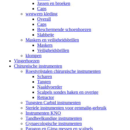
Jassen en broeken
Caps
wegwerp kleding
Overall
Caps
Beschermende schoenhoezen
Slabbetje
Maskers en veiligheidsbrillen
Maskers
Veiligheidsbrillen
klompen
Vingerhoezen
Chirurgische instrumenten
Roestvrijstalen chirurgische instrumenten
Scharen
Tangen
Naaldvoerder
Scalpels sondes haken en overige
Retractor
Tungsten Carbid instrumenten
Steriele instrumenten voor eenmalig-gebruik
Instrumenten KNO
Tandheelkundige instrumenten
Gynaecologische instrumenten
Paragon en Gima messen en scalpels