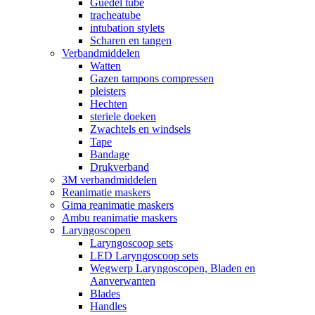
Guedel tube
tracheatube
intubation stylets
Scharen en tangen
Verbandmiddelen
Watten
Gazen tampons compressen
pleisters
Hechten
steriele doeken
Zwachtels en windsels
Tape
Bandage
Drukverband
3M verbandmiddelen
Reanimatie maskers
Gima reanimatie maskers
Ambu reanimatie maskers
Laryngoscopen
Laryngoscoop sets
LED Laryngoscoop sets
Wegwerp Laryngoscopen, Bladen en
Aanverwanten
Blades
Handles