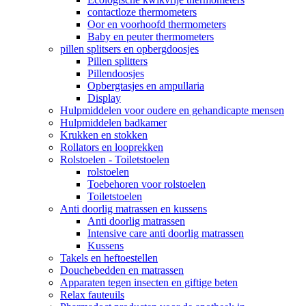
contactloze thermometers
Oor en voorhoofd thermometers
Baby en peuter thermometers
pillen splitsers en opbergdoosjes
Pillen splitters
Pillendoosjes
Opbergtasjes en ampullaria
Display
Hulpmiddelen voor oudere en gehandicapte mensen
Hulpmiddelen badkamer
Krukken en stokken
Rollators en looprekken
Rolstoelen - Toiletstoelen
rolstoelen
Toebehoren voor rolstoelen
Toiletstoelen
Anti doorlig matrassen en kussens
Anti doorlig matrassen
Intensive care anti doorlig matrassen
Kussens
Takels en heftoestellen
Douchebedden en matrassen
Apparaten tegen insecten en giftige beten
Relax fauteuils