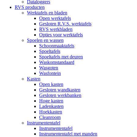
Dataloggers
RVS producten
Werktafels en bladen
Open werktafels
Gesloten R.V.S. werktafels
RVS werkbladen
Opties voor werktafels
Spoelen en wassen
Schoonmaaktafels
Spoeltafels
Spoeltafels met deuren
Waskomstandaard
Wasgoten
Wasfontein
Kasten
Open kasten
Gesloten wandkasten
Gesloten werkbanken
Hoge kasten
Ladenkasten
Hoekkasten
Cleanroom
Instrumententafel
Instrumententafel
Instrumententafel met manden