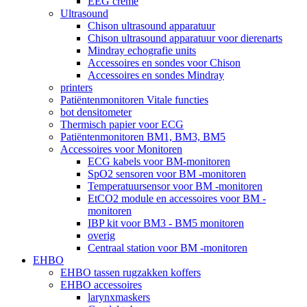
EEG crème
Ultrasound
Chison ultrasound apparatuur
Chison ultrasound apparatuur voor dierenarts
Mindray echografie units
Accessoires en sondes voor Chison
Accessoires en sondes Mindray
printers
Patiëntenmonitoren Vitale functies
bot densitometer
Thermisch papier voor ECG
Patiëntenmonitoren BM1, BM3, BM5
Accessoires voor Monitoren
ECG kabels voor BM-monitoren
SpO2 sensoren voor BM -monitoren
Temperatuursensor voor BM -monitoren
EtCO2 module en accessoires voor BM -
monitoren
IBP kit voor BM3 - BM5 monitoren
overig
Centraal station voor BM -monitoren
EHBO
EHBO tassen rugzakken koffers
EHBO accessoires
larynxmaskers