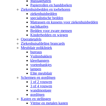
Massagetafels
Papierrollen en handdoeken
Ziekenhuisbedden en toebehoren
ziekenhuisbedden
specialistische bedden
Matrassen en kussens voor ziekenhuisbedden
nachtkastjes
Bedden voor zware mensen
Kinderbedden en wiegen
Operatietafels
Ziekenhuisafdeling brancards
Meubilair polikliniek
bureaus
Vuilnisbakken
kleerhangers
voetenbankjes
lampen
Elite meubilair
Schermen en gordijnen
1 of 2 vouwen
3 of 4 vouwen
wandmontage
gordijnen
Kasten en stellingen
Vitrine en metalen kasten