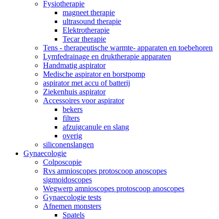
Fysiotherapie
magneet therapie
ultrasound therapie
Elektrotherapie
Tecar therapie
Tens - therapeutische warmte- apparaten en toebehoren
Lymfedrainage en druktherapie apparaten
Handmatig aspirator
Medische aspirator en borstpomp
aspirator met accu of batterij
Ziekenhuis aspirator
Accessoires voor aspirator
bekers
filters
afzuigcanule en slang
overig
siliconenslangen
Gynaecologie
Colposcopie
Rvs amnioscopes protoscoop anoscopes
sigmoidoscopes
Wegwerp amnioscopes protoscoop anoscopes
Gynaecologie tests
Afnemen monsters
Spatels