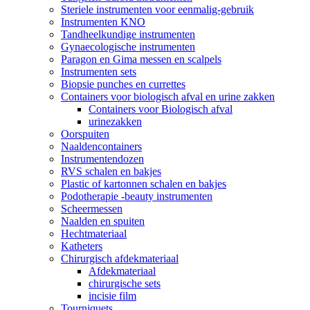
Steriele instrumenten voor eenmalig-gebruik
Instrumenten KNO
Tandheelkundige instrumenten
Gynaecologische instrumenten
Paragon en Gima messen en scalpels
Instrumenten sets
Biopsie punches en currettes
Containers voor biologisch afval en urine zakken
Containers voor Biologisch afval
urinezakken
Oorspuiten
Naaldencontainers
Instrumentendozen
RVS schalen en bakjes
Plastic of kartonnen schalen en bakjes
Podotherapie -beauty instrumenten
Scheermessen
Naalden en spuiten
Hechtmateriaal
Katheters
Chirurgisch afdekmateriaal
Afdekmateriaal
chirurgische sets
incisie film
Tourniquets