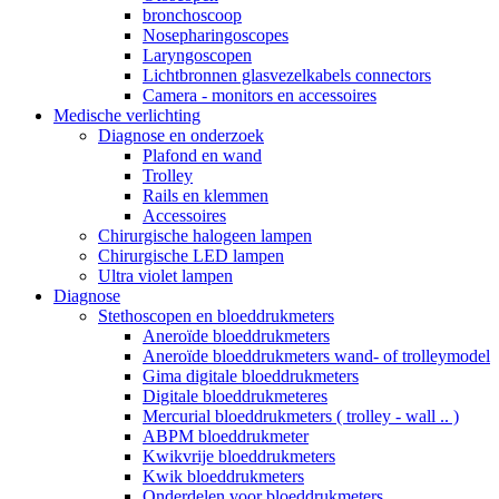
bronchoscoop
Nosepharingoscopes
Laryngoscopen
Lichtbronnen glasvezelkabels connectors
Camera - monitors en accessoires
Medische verlichting
Diagnose en onderzoek
Plafond en wand
Trolley
Rails en klemmen
Accessoires
Chirurgische halogeen lampen
Chirurgische LED lampen
Ultra violet lampen
Diagnose
Stethoscopen en bloeddrukmeters
Aneroïde bloeddrukmeters
Aneroïde bloeddrukmeters wand- of trolleymodel
Gima digitale bloeddrukmeters
Digitale bloeddrukmeteres
Mercurial bloeddrukmeters ( trolley - wall .. )
ABPM bloeddrukmeter
Kwikvrije bloeddrukmeters
Kwik bloeddrukmeters
Onderdelen voor bloeddrukmeters