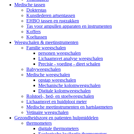
Medische tassen
Dokterstas
Kunstlederen artsentassen
EHBO tassen en rugzakken
Tas voor ampullen apparaten en instrumenten
Koffers
Koeltassen
Weegschalen & meetinstrumenten
Familie weegschalen
personen weegschalen
Lichaamsvet analyse weegschalen
Precisie - voeding - dieet schalen
Babyweegschalen
Medische weegschalen
opstap weegschalen
Mechanische kolomweegschalen
Digitale kolomweegschalen
Rolstoel-, bed- en stoelweegschalen
Lichaamsvet en huidplooi meter
Medische meetinstrumenten en hartslagmeters
Vetinaire weegschalen
Gezondheidszorg en patienten hulpmiddelen
thermometers
digitale thermometers
Ecologische kwikvrije thermometers