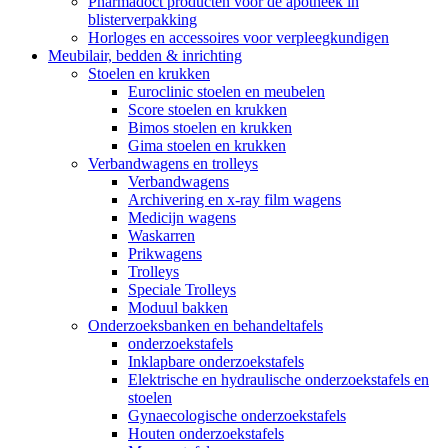
Pharmadoct producten voor de apotheek in
blisterverpakking
Horloges en accessoires voor verpleegkundigen
Meubilair, bedden & inrichting
Stoelen en krukken
Euroclinic stoelen en meubelen
Score stoelen en krukken
Bimos stoelen en krukken
Gima stoelen en krukken
Verbandwagens en trolleys
Verbandwagens
Archivering en x-ray film wagens
Medicijn wagens
Waskarren
Prikwagens
Trolleys
Speciale Trolleys
Moduul bakken
Onderzoeksbanken en behandeltafels
onderzoekstafels
Inklapbare onderzoekstafels
Elektrische en hydraulische onderzoekstafels en
stoelen
Gynaecologische onderzoekstafels
Houten onderzoekstafels