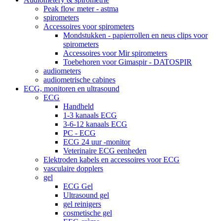
Peak flow meter - astma
spirometers
Accessoires voor spirometers
Mondstukken - papierrollen en neus clips voor
spirometers
Accessoires voor Mir spirometers
Toebehoren voor Gimaspir - DATOSPIR
audiometers
audiometrische cabines
ECG, monitoren en ultrasound
ECG
Handheld
1-3 kanaals ECG
3-6-12 kanaals ECG
PC - ECG
ECG 24 uur -monitor
Veterinaire ECG eenheden
Elektroden kabels en accessoires voor ECG
vasculaire dopplers
gel
ECG Gel
Ultrasound gel
gel reinigers
cosmetische gel