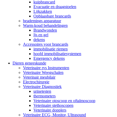
kuipbrancard
Evacuatie en draagstoelen
Lijkzakken
Opblaasbare brancards
beademings apparatuur
Warm-koud behandelingen
Brandwonden
Ijs en gel
dekens
Accessoires voor brancards
immobilisatie riemen
hoofd immobilisatiesystemen
Emergency dekens
Dieren geneeskunde
Veterinaire rvs Instrumenten
Veterinaire Weegschalen
Veterinair meubilair
Electrochirurgie
Veterinaire Diagnostiek
urinetesten
thermometers
Veterinaire otoscoop en oftalmoscoop
Veterinaire stethoscopen
Veterinaire dopplers
Veterinaire ECG, Monitor, Ultrasound