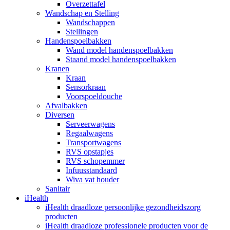
Overzettafel
Wandschap en Stelling
Wandschappen
Stellingen
Handenspoelbakken
Wand model handenspoelbakken
Staand model handenspoelbakken
Kranen
Kraan
Sensorkraan
Voorspoeldouche
Afvalbakken
Diversen
Serveerwagens
Regaalwagens
Transportwagens
RVS opstapjes
RVS schopemmer
Infuusstandaard
Wiva vat houder
Sanitair
iHealth
iHealth draadloze persoonlijke gezondheidszorg
producten
iHealth draadloze professionele producten voor de