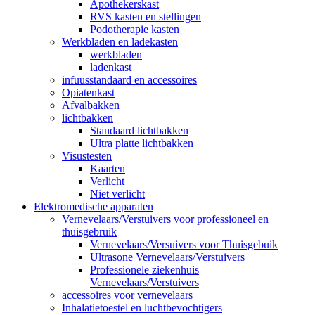
Apothekerskast
RVS kasten en stellingen
Podotherapie kasten
Werkbladen en ladekasten
werkbladen
ladenkast
infuusstandaard en accessoires
Opiatenkast
Afvalbakken
lichtbakken
Standaard lichtbakken
Ultra platte lichtbakken
Visustesten
Kaarten
Verlicht
Niet verlicht
Elektromedische apparaten
Vernevelaars/Verstuivers voor professioneel en
thuisgebruik
Vernevelaars/Versuivers voor Thuisgebuik
Ultrasone Vernevelaars/Verstuivers
Professionele ziekenhuis
Vernevelaars/Verstuivers
accessoires voor vernevelaars
Inhalatietoestel en luchtbevochtigers