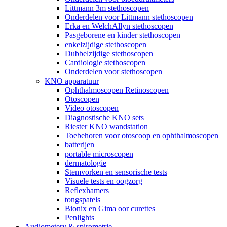
Littmann 3m stethoscopen
Onderdelen voor Littmann stethoscopen
Erka en WelchAllyn stethoscopen
Pasgeborene en kinder stethoscopen
enkelzijdige stethoscopen
Dubbelzijdige stethoscopen
Cardiologie stethoscopen
Onderdelen voor stethoscopen
KNO apparatuur
Ophthalmoscopen Retinoscopen
Otoscopen
Video otoscopen
Diagnostische KNO sets
Riester KNO wandstation
Toebehoren voor otoscoop en ophthalmoscopen
batterijen
portable microscopen
dermatologie
Stemvorken en sensorische tests
Visuele tests en oogzorg
Reflexhamers
tongspatels
Bionix en Gima oor curettes
Penlights
Audiometery & spirometrie