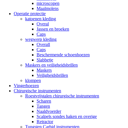
microscopen
Maalmolens
Operatie protectie
katoenen kleding
Overal
Jassen en broeken
Caps
wegwerp kleding
Overall
Caps
Beschermende schoenhoezen
Slabbetje
Maskers en veiligheidsbrillen
Maskers
Veiligheidsbrillen
klompen
Vingerhoezen
Chirurgische instrumenten
Roestvrijstalen chirurgische instrumenten
Scharen
Tangen
Naaldvoerder
Scalpels sondes haken en overige
Retractor
Tungsten Carbid instrumenten