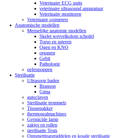
Veterinaire ECG units
veterinaire ultrasound apparatuur
Veterinaire monitoren
Veterinaire oximeters
Anatomische modellen
Menselijke anatomie modellen
Skelet wervelkolom schedel
Torso en spieren
Ogen en KNO
organen
Gebit
Pathologie
oefenpoppen
Sterilisatie
Ultrasoon baden
Branson
Gima
autoclaven
Sterilisatie trommels
Tissuepakker
thermosealmachines
Germicide lamp
zakjes en rollen
sterilisatie Tests
Ontsmettingsmiddelen en koude sterilisatie