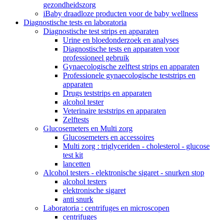
gezondheidszorg
iBaby draadloze producten voor de baby wellness
Diagnostische tests en laboratoria
Diagnostische test strips en apparaten
Urine en bloedonderzoek en analyses
Diagnostische tests en apparaten voor
professioneel gebruik
Gynaecologische zelftest strips en apparaten
Professionele gynaecologische teststrips en
apparaten
Drugs teststrips en apparaten
alcohol tester
Veterinaire teststrips en apparaten
Zelftests
Glucosemeters en Multi zorg
Glucosemeters en accessoires
Multi zorg : triglyceriden - cholesterol - glucose
test kit
lancetten
Alcohol testers - elektronische sigaret - snurken stop
alcohol testers
elektronische sigaret
anti snurk
Laboratoria : centrifuges en microscopen
centrifuges