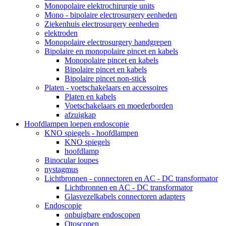
Monopolaire elektrochirurgie units
Mono - bipolaire electrosurgery eenheden
Ziekenhuis electrosurgery eenheden
elektroden
Monopolaire electrosurgery handgrepen
Bipolaire en monopolaire pincet en kabels
Monopolaire pincet en kabels
Bipolaire pincet en kabels
Bipolaire pincet non-stick
Platen - voetschakelaars en accessoires
Platen en kabels
Voetschakelaars en moederborden
afzuigkap
Hoofdlampen loepen endoscopie
KNO spiegels - hoofdlampen
KNO spiegels
hoofdlamp
Binocular loupes
nystagmus
Lichtbronnen - connectoren en AC - DC transformator
Lichtbronnen en AC - DC transformator
Glasvezelkabels connectoren adapters
Endoscopie
onbuigbare endoscopen
Otoscopen