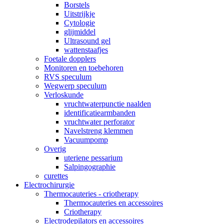
Borstels
Uitstrijkje
Cytologie
glijmiddel
Ultrasound gel
wattenstaafjes
Foetale dopplers
Monitoren en toebehoren
RVS speculum
Wegwerp speculum
Verloskunde
vruchtwaterpunctie naalden
identificatiearmbanden
vruchtwater perforator
Navelstreng klemmen
Vacuumpomp
Overig
uteriene pessarium
Salpingographie
curettes
Electrochirurgie
Thermocauteries - criotherapy
Thermocauteries en accessoires
Criotherapy
Electrodepilators en accessoires