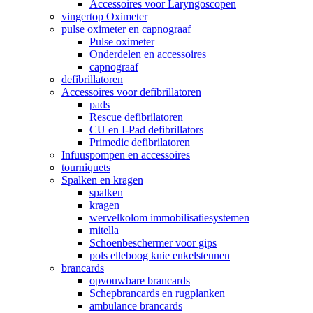
Accessoires voor Laryngoscopen
vingertop Oximeter
pulse oximeter en capnograaf
Pulse oximeter
Onderdelen en accessoires
capnograaf
defibrillatoren
Accessoires voor defibrillatoren
pads
Rescue defibrilatoren
CU en I-Pad defibrillators
Primedic defibrilatoren
Infuuspompen en accessoires
tourniquets
Spalken en kragen
spalken
kragen
wervelkolom immobilisatiesystemen
mitella
Schoenbeschermer voor gips
pols elleboog knie enkelsteunen
brancards
opvouwbare brancards
Schepbrancards en rugplanken
ambulance brancards