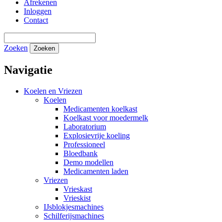
Afrekenen
Inloggen
Contact
Zoeken
Zoeken
Navigatie
Koelen en Vriezen
Koelen
Medicamenten koelkast
Koelkast voor moedermelk
Laboratorium
Explosievrije koeling
Professioneel
Bloedbank
Demo modellen
Medicamenten laden
Vriezen
Vrieskast
Vrieskist
IJsblokjesmachines
Schilferijsmachines