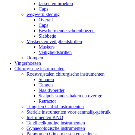
Jassen en broeken
Caps
wegwerp kleding
Overall
Caps
Beschermende schoenhoezen
Slabbetje
Maskers en veiligheidsbrillen
Maskers
Veiligheidsbrillen
klompen
Vingerhoezen
Chirurgische instrumenten
Roestvrijstalen chirurgische instrumenten
Scharen
Tangen
Naaldvoerder
Scalpels sondes haken en overige
Retractor
Tungsten Carbid instrumenten
Steriele instrumenten voor eenmalig-gebruik
Instrumenten KNO
Tandheelkundige instrumenten
Gynaecologische instrumenten
Paragon en Gima messen en scalpels