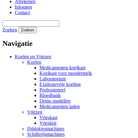
Afrekenen
Inloggen
Contact
Zoeken
Zoeken
Navigatie
Koelen en Vriezen
Koelen
Medicamenten koelkast
Koelkast voor moedermelk
Laboratorium
Explosievrije koeling
Professioneel
Bloedbank
Demo modellen
Medicamenten laden
Vriezen
Vrieskast
Vrieskist
IJsblokjesmachines
Schilferijsmachines