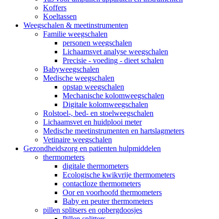
Koffers
Koeltassen
Weegschalen & meetinstrumenten
Familie weegschalen
personen weegschalen
Lichaamsvet analyse weegschalen
Precisie - voeding - dieet schalen
Babyweegschalen
Medische weegschalen
opstap weegschalen
Mechanische kolomweegschalen
Digitale kolomweegschalen
Rolstoel-, bed- en stoelweegschalen
Lichaamsvet en huidplooi meter
Medische meetinstrumenten en hartslagmeters
Vetinaire weegschalen
Gezondheidszorg en patienten hulpmiddelen
thermometers
digitale thermometers
Ecologische kwikvrije thermometers
contactloze thermometers
Oor en voorhoofd thermometers
Baby en peuter thermometers
pillen splitsers en opbergdoosjes
Pillen splitters