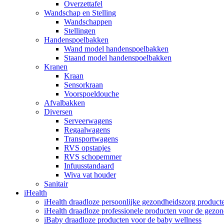
Overzettafel
Wandschap en Stelling
Wandschappen
Stellingen
Handenspoelbakken
Wand model handenspoelbakken
Staand model handenspoelbakken
Kranen
Kraan
Sensorkraan
Voorspoeldouche
Afvalbakken
Diversen
Serveerwagens
Regaalwagens
Transportwagens
RVS opstapjes
RVS schopemmer
Infuusstandaard
Wiva vat houder
Sanitair
iHealth
iHealth draadloze persoonlijke gezondheidszorg product
iHealth draadloze professionele producten voor de gezo
iBaby draadloze producten voor de baby wellness