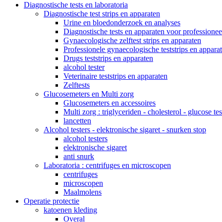
Diagnostische tests en laboratoria
Diagnostische test strips en apparaten
Urine en bloedonderzoek en analyses
Diagnostische tests en apparaten voor professionee
Gynaecologische zelftest strips en apparaten
Professionele gynaecologische teststrips en appara
Drugs teststrips en apparaten
alcohol tester
Veterinaire teststrips en apparaten
Zelftests
Glucosemeters en Multi zorg
Glucosemeters en accessoires
Multi zorg : triglyceriden - cholesterol - glucose tes
lancetten
Alcohol testers - elektronische sigaret - snurken stop
alcohol testers
elektronische sigaret
anti snurk
Laboratoria : centrifuges en microscopen
centrifuges
microscopen
Maalmolens
Operatie protectie
katoenen kleding
Overal