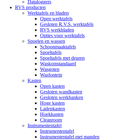
Dataloggers
RVS producten
Werktafels en bladen
Open werktafels
Gesloten R.V.S. werktafels
RVS werkbladen
Opties voor werktafels
Spoelen en wassen
Schoonmaaktafels
Spoeltafels
Spoeltafels met deuren
Waskomstandaard
Wasgoten
Wasfontein
Kasten
Open kasten
Gesloten wandkasten
Gesloten werkbanken
Hoge kasten
Ladenkasten
Hoekkasten
Cleanroom
Instrumententafel
Instrumententafel
Instrumententafel met manden