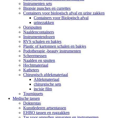
Instrumenten sets
Biopsie punches en currettes
Containers voor biologisch afval en urine zakken
Containers voor Biologisch afval
urinezakken
Oorspuiten
Naaldencontainers
Instrumentendozen
RVS schalen en bakjes
Plastic of kartonnen schalen en bakjes
Podotherapie -beauty instrumenten
Scheermessen
Naalden en spuiten
Hechtmateriaal
Katheters
Chirurgisch afdekmateriaal
Afdekmateriaal
chirurgische sets
incisie film
Tourniquets
Medische tassen
Dokterstas
Kunstlederen artsentassen
EHBO tassen en rugzakken
Tas voor ampullen apparaten en instrumenten