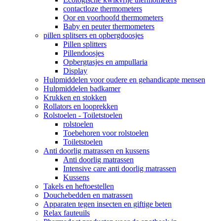
contactloze thermometers
Oor en voorhoofd thermometers
Baby en peuter thermometers
pillen splitsers en opbergdoosjes
Pillen splitters
Pillendoosjes
Opbergtasjes en ampullaria
Display
Hulpmiddelen voor oudere en gehandicapte mensen
Hulpmiddelen badkamer
Krukken en stokken
Rollators en looprekken
Rolstoelen - Toiletstoelen
rolstoelen
Toebehoren voor rolstoelen
Toiletstoelen
Anti doorlig matrassen en kussens
Anti doorlig matrassen
Intensive care anti doorlig matrassen
Kussens
Takels en heftoestellen
Douchebedden en matrassen
Apparaten tegen insecten en giftige beten
Relax fauteuils