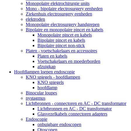
Monopolaire elektrochirurgie units
Mono - bipolaire electrosurgery eenheden
Ziekenhuis electrosurgery eenheden
elektroden
Monopolaire electrosurgery handgrepen
Bipolaire en monopolaire pincet en kabels
Monopolaire pincet en kabels
Bipolaire pincet en kabels
Bipolaire pincet non-stick
Platen - voetschakelaars en accessoires
Platen en kabels
Voetschakelaars en moederborden
afzuigkap
Hoofdlampen loepen endoscopie
KNO spiegels - hoofdlampen
KNO spiegels
hoofdlamp
Binocular loupes
nystagmus
Lichtbronnen - connectoren en AC - DC transformator
Lichtbronnen en AC - DC transformator
Glasvezelkabels connectoren adapters
Endoscopie
onbuigbare endoscopen
Otoscopen