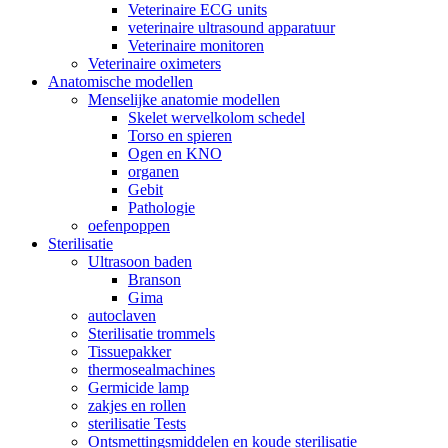
Veterinaire ECG units
veterinaire ultrasound apparatuur
Veterinaire monitoren
Veterinaire oximeters
Anatomische modellen
Menselijke anatomie modellen
Skelet wervelkolom schedel
Torso en spieren
Ogen en KNO
organen
Gebit
Pathologie
oefenpoppen
Sterilisatie
Ultrasoon baden
Branson
Gima
autoclaven
Sterilisatie trommels
Tissuepakker
thermosealmachines
Germicide lamp
zakjes en rollen
sterilisatie Tests
Ontsmettingsmiddelen en koude sterilisatie