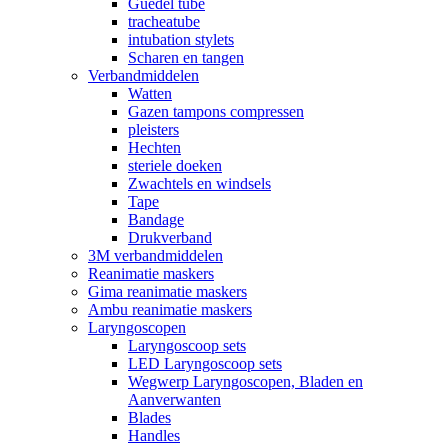
Guedel tube
tracheatube
intubation stylets
Scharen en tangen
Verbandmiddelen
Watten
Gazen tampons compressen
pleisters
Hechten
steriele doeken
Zwachtels en windsels
Tape
Bandage
Drukverband
3M verbandmiddelen
Reanimatie maskers
Gima reanimatie maskers
Ambu reanimatie maskers
Laryngoscopen
Laryngoscoop sets
LED Laryngoscoop sets
Wegwerp Laryngoscopen, Bladen en
Aanverwanten
Blades
Handles