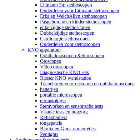
Littmann 3m stethoscopen
Onderdelen voor Littmann stethoscopen
Erka en WelchAllyn stethoscopen
Pasgeborene en kinder stethoscopen
enkelzijdige stethoscopen
Dubbelzijdige stethoscopen
Cardiologie stethoscopen
Onderdelen voor stethoscopen
KNO apparatuur
Ophthalmoscopen Retinoscopen
Otoscopen
Video otoscopen
Diagnostische KNO sets
Riester KNO wandstation
Toebehoren voor otoscoop en ophthalmoscopen
batterijen
portable microscopen
dermatologie
Stemvorken en sensorische tests
Visuele tests en oogzorg
Reflexhamers
tongspatels
Bionix en Gima oor curettes
Penlights
Audiometery & spirometrie