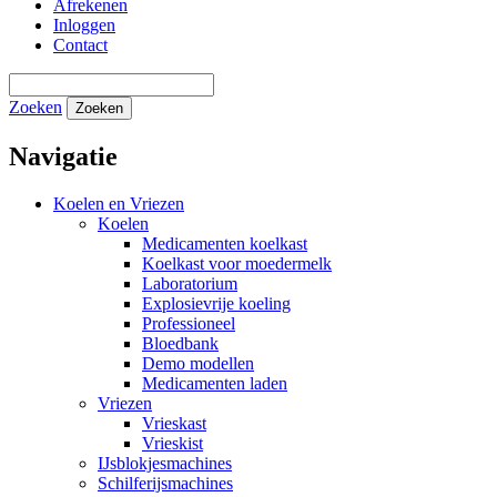
Afrekenen
Inloggen
Contact
Zoeken
Zoeken
Navigatie
Koelen en Vriezen
Koelen
Medicamenten koelkast
Koelkast voor moedermelk
Laboratorium
Explosievrije koeling
Professioneel
Bloedbank
Demo modellen
Medicamenten laden
Vriezen
Vrieskast
Vrieskist
IJsblokjesmachines
Schilferijsmachines