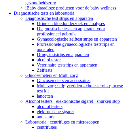
gezondheidszorg
iBaby draadloze producten voor de baby wellness
Diagnostische tests en laboratoria
Diagnostische test strips en apparaten
Urine en bloedonderzoek en analyses
Diagnostische tests en apparaten voor
professioneel gebruik
Gynaecologische zelftest strips en apparaten
Professionele gynaecologische teststrips en
apparaten
Drugs teststrips en apparaten
alcohol tester
Veterinaire teststrips en apparaten
Zelftests
Glucosemeters en Multi zorg
Glucosemeters en accessoires
Multi zorg : triglyceriden - cholesterol - glucose
test kit
lancetten
Alcohol testers - elektronische sigaret - snurken stop
alcohol testers
elektronische sigaret
anti snurk
Laboratoria : centrifuges en microscopen
centrifuges