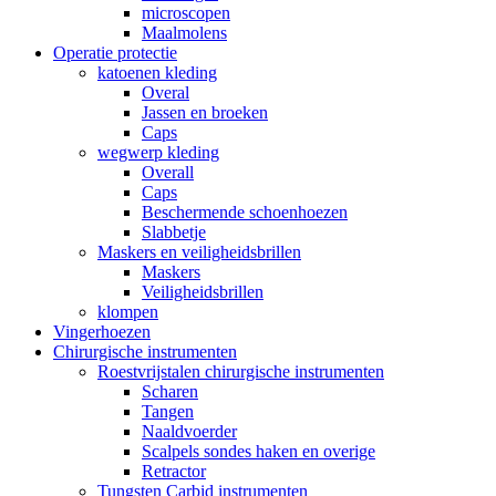
microscopen
Maalmolens
Operatie protectie
katoenen kleding
Overal
Jassen en broeken
Caps
wegwerp kleding
Overall
Caps
Beschermende schoenhoezen
Slabbetje
Maskers en veiligheidsbrillen
Maskers
Veiligheidsbrillen
klompen
Vingerhoezen
Chirurgische instrumenten
Roestvrijstalen chirurgische instrumenten
Scharen
Tangen
Naaldvoerder
Scalpels sondes haken en overige
Retractor
Tungsten Carbid instrumenten