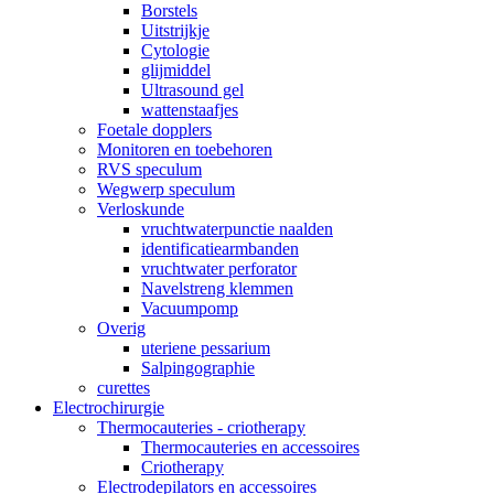
Borstels
Uitstrijkje
Cytologie
glijmiddel
Ultrasound gel
wattenstaafjes
Foetale dopplers
Monitoren en toebehoren
RVS speculum
Wegwerp speculum
Verloskunde
vruchtwaterpunctie naalden
identificatiearmbanden
vruchtwater perforator
Navelstreng klemmen
Vacuumpomp
Overig
uteriene pessarium
Salpingographie
curettes
Electrochirurgie
Thermocauteries - criotherapy
Thermocauteries en accessoires
Criotherapy
Electrodepilators en accessoires