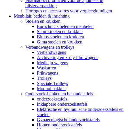
Pharmadoct producten voor de apotheek in
blisterverpakking
Horloges en accessoires voor verpleegkundigen
Meubilair, bedden & inrichting
Stoelen en krukken
Euroclinic stoelen en meubelen
Score stoelen en krukken
Bimos stoelen en krukken
Gima stoelen en krukken
Verbandwagens en trolleys
Verbandwagens
Archivering en x-ray film wagens
Medicijn wagens
Waskarren
Prikwagens
Trolleys
Speciale Trolleys
Moduul bakken
Onderzoeksbanken en behandeltafels
onderzoekstafels
Inklapbare onderzoekstafels
Elektrische en hydraulische onderzoekstafels en
stoelen
Gynaecologische onderzoekstafels
Houten onderzoekstafels