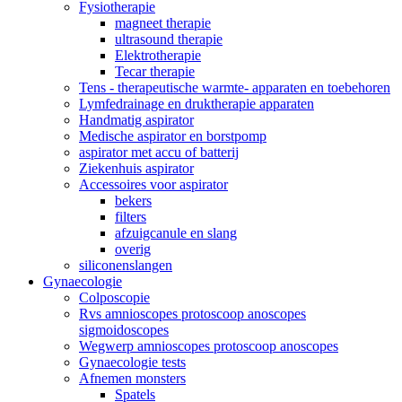
Fysiotherapie
magneet therapie
ultrasound therapie
Elektrotherapie
Tecar therapie
Tens - therapeutische warmte- apparaten en toebehoren
Lymfedrainage en druktherapie apparaten
Handmatig aspirator
Medische aspirator en borstpomp
aspirator met accu of batterij
Ziekenhuis aspirator
Accessoires voor aspirator
bekers
filters
afzuigcanule en slang
overig
siliconenslangen
Gynaecologie
Colposcopie
Rvs amnioscopes protoscoop anoscopes
sigmoidoscopes
Wegwerp amnioscopes protoscoop anoscopes
Gynaecologie tests
Afnemen monsters
Spatels