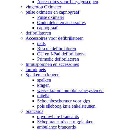
Accessoires voor Laryngoscopen
vingertop Oximeter
pulse oximeter en capnograaf
Pulse oximeter
Onderdelen en accessoires
capnograaf
defibrillatoren
Accessoires voor defibrillatoren
pads
Rescue defibrilatoren
CU en I-Pad defibrillators
Primedic defibrilatoren
Infuuspompen en accessoires
tourniquets
Spalken en kragen
spalken
kragen
wervelkolom immobilisatiesystemen
mitella
Schoenbeschermer voor gips
pols elleboog knie enkelsteunen
brancards
opvouwbare brancards
Schepbrancards en rugplanken
ambulance brancards