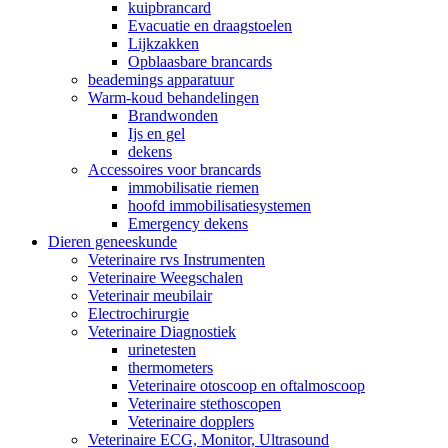
kuipbrancard
Evacuatie en draagstoelen
Lijkzakken
Opblaasbare brancards
beademings apparatuur
Warm-koud behandelingen
Brandwonden
Ijs en gel
dekens
Accessoires voor brancards
immobilisatie riemen
hoofd immobilisatiesystemen
Emergency dekens
Dieren geneeskunde
Veterinaire rvs Instrumenten
Veterinaire Weegschalen
Veterinair meubilair
Electrochirurgie
Veterinaire Diagnostiek
urinetesten
thermometers
Veterinaire otoscoop en oftalmoscoop
Veterinaire stethoscopen
Veterinaire dopplers
Veterinaire ECG, Monitor, Ultrasound