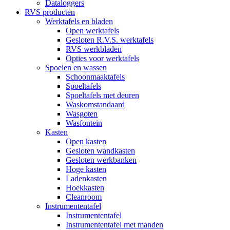
Dataloggers
RVS producten
Werktafels en bladen
Open werktafels
Gesloten R.V.S. werktafels
RVS werkbladen
Opties voor werktafels
Spoelen en wassen
Schoonmaaktafels
Spoeltafels
Spoeltafels met deuren
Waskomstandaard
Wasgoten
Wasfontein
Kasten
Open kasten
Gesloten wandkasten
Gesloten werkbanken
Hoge kasten
Ladenkasten
Hoekkasten
Cleanroom
Instrumententafel
Instrumententafel
Instrumententafel met manden