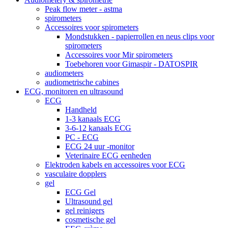
Peak flow meter - astma
spirometers
Accessoires voor spirometers
Mondstukken - papierrollen en neus clips voor
spirometers
Accessoires voor Mir spirometers
Toebehoren voor Gimaspir - DATOSPIR
audiometers
audiometrische cabines
ECG, monitoren en ultrasound
ECG
Handheld
1-3 kanaals ECG
3-6-12 kanaals ECG
PC - ECG
ECG 24 uur -monitor
Veterinaire ECG eenheden
Elektroden kabels en accessoires voor ECG
vasculaire dopplers
gel
ECG Gel
Ultrasound gel
gel reinigers
cosmetische gel