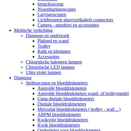
bronchoscoop
Nosepharingoscopes
Laryngoscopen
Lichtbronnen glasvezelkabels connectors
Camera - monitors en accessoires
Medische verlichting
Diagnose en onderzoek
Plafond en wand
Trolley
Rails en klemmen
Accessoires
Chirurgische halogeen lampen
Chirurgische LED lampen
Ultra violet lampen
Diagnose
Stethoscopen en bloeddrukmeters
Aneroïde bloeddrukmeters
Aneroïde bloeddrukmeters wand- of trolleymodel
Gima digitale bloeddrukmeters
Digitale bloeddrukmeteres
Mercurial bloeddrukmeters ( trolley - wall .. )
ABPM bloeddrukmeter
Kwikvrije bloeddrukmeters
Kwik bloeddrukmeters
Onderdelen voor bloeddrukmeters