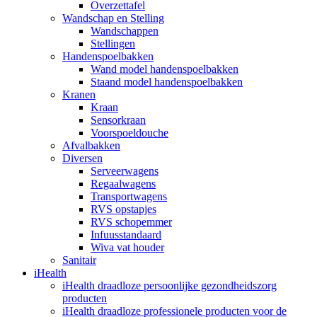
Overzettafel
Wandschap en Stelling
Wandschappen
Stellingen
Handenspoelbakken
Wand model handenspoelbakken
Staand model handenspoelbakken
Kranen
Kraan
Sensorkraan
Voorspoeldouche
Afvalbakken
Diversen
Serveerwagens
Regaalwagens
Transportwagens
RVS opstapjes
RVS schopemmer
Infuusstandaard
Wiva vat houder
Sanitair
iHealth
iHealth draadloze persoonlijke gezondheidszorg
producten
iHealth draadloze professionele producten voor de