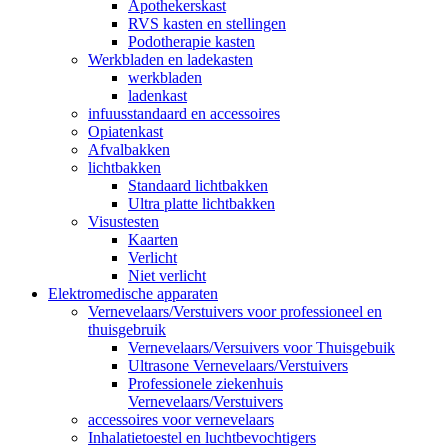
Apothekerskast
RVS kasten en stellingen
Podotherapie kasten
Werkbladen en ladekasten
werkbladen
ladenkast
infuusstandaard en accessoires
Opiatenkast
Afvalbakken
lichtbakken
Standaard lichtbakken
Ultra platte lichtbakken
Visustesten
Kaarten
Verlicht
Niet verlicht
Elektromedische apparaten
Vernevelaars/Verstuivers voor professioneel en
thuisgebruik
Vernevelaars/Versuivers voor Thuisgebuik
Ultrasone Vernevelaars/Verstuivers
Professionele ziekenhuis
Vernevelaars/Verstuivers
accessoires voor vernevelaars
Inhalatietoestel en luchtbevochtigers