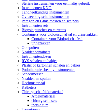
Steriele instrumenten voor eenmalig-gebruik
Instrumenten KNO
Tandheelkundige instrumenten
Gynaecologische instrumenten
Paragon en Gima messen en scalpels
Instrumenten sets
Biopsie punches en currettes
Containers voor biologisch afval en urine zakken
Containers voor Biologisch afval
urinezakken
Oorspuiten
Naaldencontainers
Instrumentendozen
RVS schalen en bakjes
Plastic of kartonnen schalen en bakjes
Podotherapie -beauty instrumenten
Scheermessen
Naalden en spuiten
Hechtmateriaal
Katheters
Chirurgisch afdekmateriaal
Afdekmateriaal
chirurgische sets
incisie film
Tourniquets