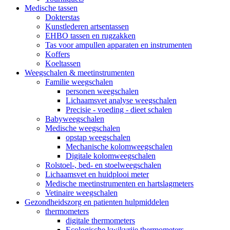
Medische tassen
Dokterstas
Kunstlederen artsentassen
EHBO tassen en rugzakken
Tas voor ampullen apparaten en instrumenten
Koffers
Koeltassen
Weegschalen & meetinstrumenten
Familie weegschalen
personen weegschalen
Lichaamsvet analyse weegschalen
Precisie - voeding - dieet schalen
Babyweegschalen
Medische weegschalen
opstap weegschalen
Mechanische kolomweegschalen
Digitale kolomweegschalen
Rolstoel-, bed- en stoelweegschalen
Lichaamsvet en huidplooi meter
Medische meetinstrumenten en hartslagmeters
Vetinaire weegschalen
Gezondheidszorg en patienten hulpmiddelen
thermometers
digitale thermometers
Ecologische kwikvrije thermometers