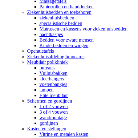
Massagetafels
Papierrollen en handdoeken
Ziekenhuisbedden en toebehoren
ziekenhuisbedden
specialistische bedden
Matrassen en kussens voor ziekenhuisbedden
nachtkastjes
Bedden voor zware mensen
Kinderbedden en wiegen
Operatietafels
Ziekenhuisafdeling brancards
Meubilair polikliniek
bureaus
Vuilnisbakken
kleerhangers
voetenbankjes
lampen
Elite meubilair
Schermen en gordijnen
1 of 2 vouwen
3 of 4 vouwen
wandmontage
gordijnen
Kasten en stellingen
Vitrine en metalen kasten