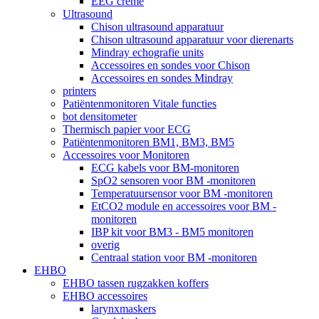
EEG crème
Ultrasound
Chison ultrasound apparatuur
Chison ultrasound apparatuur voor dierenarts
Mindray echografie units
Accessoires en sondes voor Chison
Accessoires en sondes Mindray
printers
Patiëntenmonitoren Vitale functies
bot densitometer
Thermisch papier voor ECG
Patiëntenmonitoren BM1, BM3, BM5
Accessoires voor Monitoren
ECG kabels voor BM-monitoren
SpO2 sensoren voor BM -monitoren
Temperatuursensor voor BM -monitoren
EtCO2 module en accessoires voor BM -
monitoren
IBP kit voor BM3 - BM5 monitoren
overig
Centraal station voor BM -monitoren
EHBO
EHBO tassen rugzakken koffers
EHBO accessoires
larynxmaskers