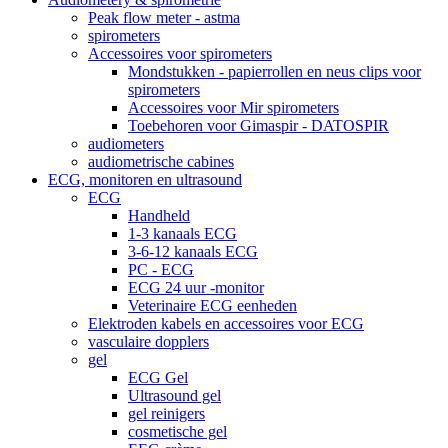
Peak flow meter - astma
spirometers
Accessoires voor spirometers
Mondstukken - papierrollen en neus clips voor
spirometers
Accessoires voor Mir spirometers
Toebehoren voor Gimaspir - DATOSPIR
audiometers
audiometrische cabines
ECG, monitoren en ultrasound
ECG
Handheld
1-3 kanaals ECG
3-6-12 kanaals ECG
PC - ECG
ECG 24 uur -monitor
Veterinaire ECG eenheden
Elektroden kabels en accessoires voor ECG
vasculaire dopplers
gel
ECG Gel
Ultrasound gel
gel reinigers
cosmetische gel