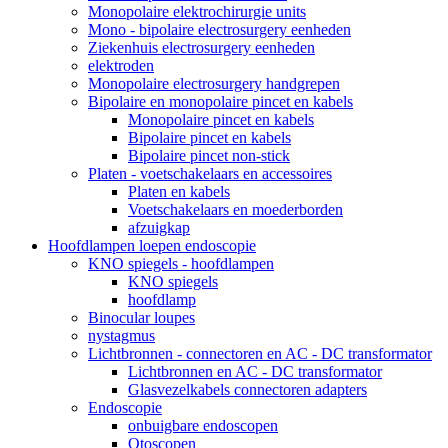
Monopolaire elektrochirurgie units
Mono - bipolaire electrosurgery eenheden
Ziekenhuis electrosurgery eenheden
elektroden
Monopolaire electrosurgery handgrepen
Bipolaire en monopolaire pincet en kabels
Monopolaire pincet en kabels
Bipolaire pincet en kabels
Bipolaire pincet non-stick
Platen - voetschakelaars en accessoires
Platen en kabels
Voetschakelaars en moederborden
afzuigkap
Hoofdlampen loepen endoscopie
KNO spiegels - hoofdlampen
KNO spiegels
hoofdlamp
Binocular loupes
nystagmus
Lichtbronnen - connectoren en AC - DC transformator
Lichtbronnen en AC - DC transformator
Glasvezelkabels connectoren adapters
Endoscopie
onbuigbare endoscopen
Otoscopen