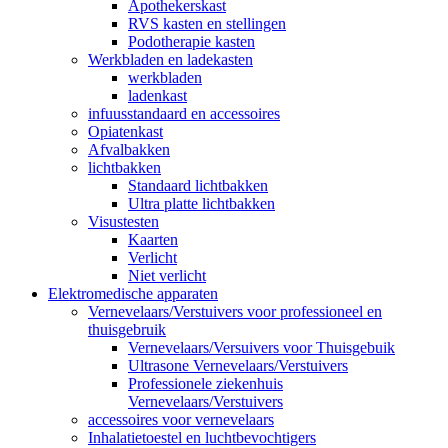
Apothekerskast
RVS kasten en stellingen
Podotherapie kasten
Werkbladen en ladekasten
werkbladen
ladenkast
infuusstandaard en accessoires
Opiatenkast
Afvalbakken
lichtbakken
Standaard lichtbakken
Ultra platte lichtbakken
Visustesten
Kaarten
Verlicht
Niet verlicht
Elektromedische apparaten
Vernevelaars/Verstuivers voor professioneel en
thuisgebruik
Vernevelaars/Versuivers voor Thuisgebuik
Ultrasone Vernevelaars/Verstuivers
Professionele ziekenhuis
Vernevelaars/Verstuivers
accessoires voor vernevelaars
Inhalatietoestel en luchtbevochtigers