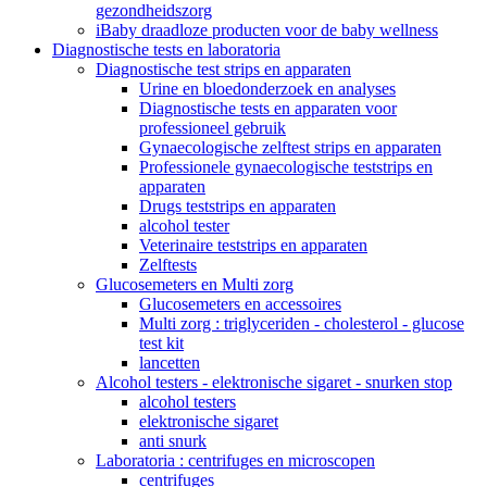
gezondheidszorg
iBaby draadloze producten voor de baby wellness
Diagnostische tests en laboratoria
Diagnostische test strips en apparaten
Urine en bloedonderzoek en analyses
Diagnostische tests en apparaten voor
professioneel gebruik
Gynaecologische zelftest strips en apparaten
Professionele gynaecologische teststrips en
apparaten
Drugs teststrips en apparaten
alcohol tester
Veterinaire teststrips en apparaten
Zelftests
Glucosemeters en Multi zorg
Glucosemeters en accessoires
Multi zorg : triglyceriden - cholesterol - glucose
test kit
lancetten
Alcohol testers - elektronische sigaret - snurken stop
alcohol testers
elektronische sigaret
anti snurk
Laboratoria : centrifuges en microscopen
centrifuges