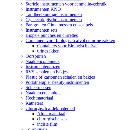
Steriele instrumenten voor eenmalig-gebruik
Instrumenten KNO
Tandheelkundige instrumenten
Gynaecologische instrumenten
Paragon en Gima messen en scalpels
Instrumenten sets
Biopsie punches en currettes
Containers voor biologisch afval en urine zakken
Containers voor Biologisch afval
urinezakken
Oorspuiten
Naaldencontainers
Instrumentendozen
RVS schalen en bakjes
Plastic of kartonnen schalen en bakjes
Podotherapie -beauty instrumenten
Scheermessen
Naalden en spuiten
Hechtmateriaal
Katheters
Chirurgisch afdekmateriaal
Afdekmateriaal
chirurgische sets
incisie film
Tourniquets