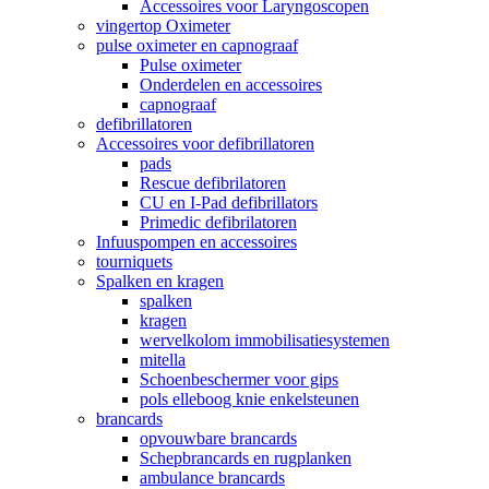
Accessoires voor Laryngoscopen
vingertop Oximeter
pulse oximeter en capnograaf
Pulse oximeter
Onderdelen en accessoires
capnograaf
defibrillatoren
Accessoires voor defibrillatoren
pads
Rescue defibrilatoren
CU en I-Pad defibrillators
Primedic defibrilatoren
Infuuspompen en accessoires
tourniquets
Spalken en kragen
spalken
kragen
wervelkolom immobilisatiesystemen
mitella
Schoenbeschermer voor gips
pols elleboog knie enkelsteunen
brancards
opvouwbare brancards
Schepbrancards en rugplanken
ambulance brancards