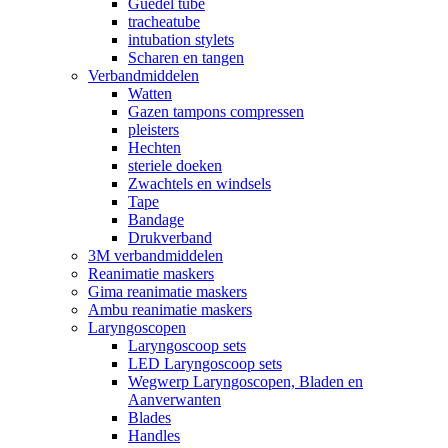
Guedel tube
tracheatube
intubation stylets
Scharen en tangen
Verbandmiddelen
Watten
Gazen tampons compressen
pleisters
Hechten
steriele doeken
Zwachtels en windsels
Tape
Bandage
Drukverband
3M verbandmiddelen
Reanimatie maskers
Gima reanimatie maskers
Ambu reanimatie maskers
Laryngoscopen
Laryngoscoop sets
LED Laryngoscoop sets
Wegwerp Laryngoscopen, Bladen en
Aanverwanten
Blades
Handles