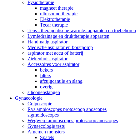
Fysiotherapie
magneet therapie
ultrasound therapie
Elektrotherapie
Tecar therapie
Tens - therapeutische warmte- apparaten en toebehoren
Lymfedrainage en druktherapie apparaten
Handmatig aspirator
Medische aspirator en borstpomp
aspirator met accu of batterij
Ziekenhuis aspirator
Accessoires voor aspirator
bekers
filters
afzuigcanule en slang
overig
siliconenslangen
Gynaecologie
Colposcopie
Rvs amnioscopes protoscoop anoscopes
sigmoidoscopes
Wegwerp amnioscopes protoscoop anoscopes
Gynaecologie tests
Afnemen monsters
Spatels