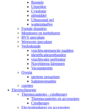
Borstels
Uitstrijkje
Cytologie
glijmiddel
Ultrasound gel
wattenstaafjes
Foetale dopplers
Monitoren en toebehoren
RVS speculum
Wegwerp speculum
Verloskunde
vruchtwaterpunctie naalden
identificatiearmbanden
vruchtwater perforator
Navelstreng klemmen
Vacuumpomp
Overig
uteriene pessarium
Salpingographie
curettes
Electrochirurgie
Thermocauteries - criotherapy
Thermocauteries en accessoires
Criotherapy
Electrodepilators en accessoires