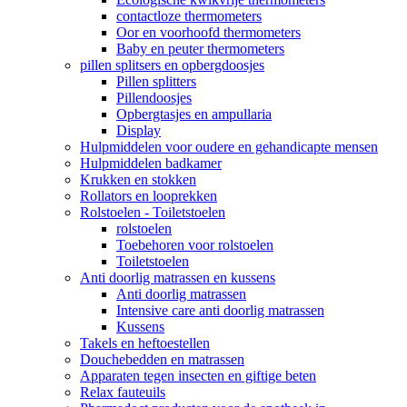
contactloze thermometers
Oor en voorhoofd thermometers
Baby en peuter thermometers
pillen splitsers en opbergdoosjes
Pillen splitters
Pillendoosjes
Opbergtasjes en ampullaria
Display
Hulpmiddelen voor oudere en gehandicapte mensen
Hulpmiddelen badkamer
Krukken en stokken
Rollators en looprekken
Rolstoelen - Toiletstoelen
rolstoelen
Toebehoren voor rolstoelen
Toiletstoelen
Anti doorlig matrassen en kussens
Anti doorlig matrassen
Intensive care anti doorlig matrassen
Kussens
Takels en heftoestellen
Douchebedden en matrassen
Apparaten tegen insecten en giftige beten
Relax fauteuils