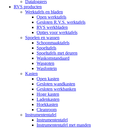
Dataloggers
RVS producten
Werktafels en bladen
Open werktafels
Gesloten R.V.S. werktafels
RVS werkbladen
Opties voor werktafels
Spoelen en wassen
Schoonmaaktafels
Spoeltafels
Spoeltafels met deuren
Waskomstandaard
Wasgoten
Wasfontein
Kasten
Open kasten
Gesloten wandkasten
Gesloten werkbanken
Hoge kasten
Ladenkasten
Hoekkasten
Cleanroom
Instrumententafel
Instrumententafel
Instrumententafel met manden