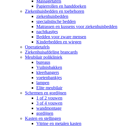
Massagetafels
Papierrollen en handdoeken
Ziekenhuisbedden en toebehoren
ziekenhuisbedden
specialistische bedden
Matrassen en kussens voor ziekenhuisbedden
nachtkastjes
Bedden voor zware mensen
Kinderbedden en wiegen
Operatietafels
Ziekenhuisafdeling brancards
Meubilair polikliniek
bureaus
Vuilnisbakken
kleerhangers
voetenbankjes
lampen
Elite meubilair
Schermen en gordijnen
1 of 2 vouwen
3 of 4 vouwen
wandmontage
gordijnen
Kasten en stellingen
Vitrine en metalen kasten