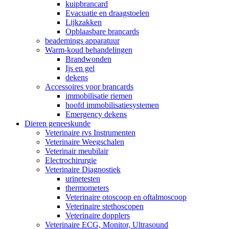
kuipbrancard
Evacuatie en draagstoelen
Lijkzakken
Opblaasbare brancards
beademings apparatuur
Warm-koud behandelingen
Brandwonden
Ijs en gel
dekens
Accessoires voor brancards
immobilisatie riemen
hoofd immobilisatiesystemen
Emergency dekens
Dieren geneeskunde
Veterinaire rvs Instrumenten
Veterinaire Weegschalen
Veterinair meubilair
Electrochirurgie
Veterinaire Diagnostiek
urinetesten
thermometers
Veterinaire otoscoop en oftalmoscoop
Veterinaire stethoscopen
Veterinaire dopplers
Veterinaire ECG, Monitor, Ultrasound