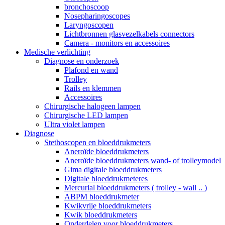
bronchoscoop
Nosepharingoscopes
Laryngoscopen
Lichtbronnen glasvezelkabels connectors
Camera - monitors en accessoires
Medische verlichting
Diagnose en onderzoek
Plafond en wand
Trolley
Rails en klemmen
Accessoires
Chirurgische halogeen lampen
Chirurgische LED lampen
Ultra violet lampen
Diagnose
Stethoscopen en bloeddrukmeters
Aneroïde bloeddrukmeters
Aneroïde bloeddrukmeters wand- of trolleymodel
Gima digitale bloeddrukmeters
Digitale bloeddrukmeteres
Mercurial bloeddrukmeters ( trolley - wall .. )
ABPM bloeddrukmeter
Kwikvrije bloeddrukmeters
Kwik bloeddrukmeters
Onderdelen voor bloeddrukmeters