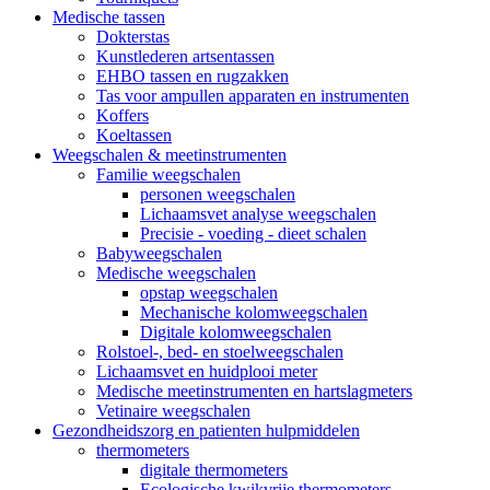
Medische tassen
Dokterstas
Kunstlederen artsentassen
EHBO tassen en rugzakken
Tas voor ampullen apparaten en instrumenten
Koffers
Koeltassen
Weegschalen & meetinstrumenten
Familie weegschalen
personen weegschalen
Lichaamsvet analyse weegschalen
Precisie - voeding - dieet schalen
Babyweegschalen
Medische weegschalen
opstap weegschalen
Mechanische kolomweegschalen
Digitale kolomweegschalen
Rolstoel-, bed- en stoelweegschalen
Lichaamsvet en huidplooi meter
Medische meetinstrumenten en hartslagmeters
Vetinaire weegschalen
Gezondheidszorg en patienten hulpmiddelen
thermometers
digitale thermometers
Ecologische kwikvrije thermometers