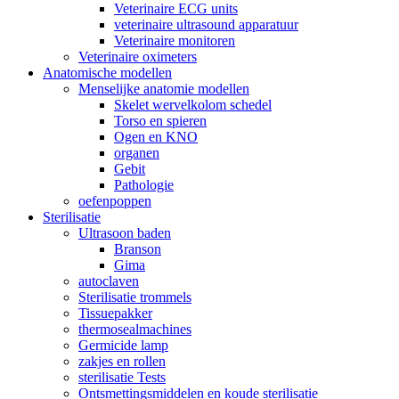
Veterinaire ECG units
veterinaire ultrasound apparatuur
Veterinaire monitoren
Veterinaire oximeters
Anatomische modellen
Menselijke anatomie modellen
Skelet wervelkolom schedel
Torso en spieren
Ogen en KNO
organen
Gebit
Pathologie
oefenpoppen
Sterilisatie
Ultrasoon baden
Branson
Gima
autoclaven
Sterilisatie trommels
Tissuepakker
thermosealmachines
Germicide lamp
zakjes en rollen
sterilisatie Tests
Ontsmettingsmiddelen en koude sterilisatie