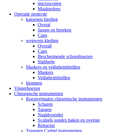
microscopen
Maalmolens
Operatie protectie
katoenen kleding
Overal
Jassen en broeken
Caps
wegwerp kleding
Overall
Caps
Beschermende schoenhoezen
Slabbetje
Maskers en veiligheidsbrillen
Maskers
Veiligheidsbrillen
klompen
Vingerhoezen
Chirurgische instrumenten
Roestvrijstalen chirurgische instrumenten
Scharen
Tangen
Naaldvoerder
Scalpels sondes haken en overige
Retractor
Tungsten Carbid instrumenten