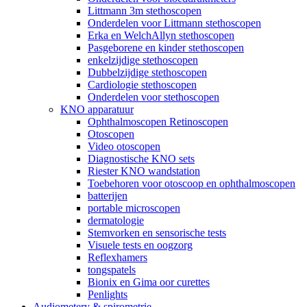
Littmann 3m stethoscopen
Onderdelen voor Littmann stethoscopen
Erka en WelchAllyn stethoscopen
Pasgeborene en kinder stethoscopen
enkelzijdige stethoscopen
Dubbelzijdige stethoscopen
Cardiologie stethoscopen
Onderdelen voor stethoscopen
KNO apparatuur
Ophthalmoscopen Retinoscopen
Otoscopen
Video otoscopen
Diagnostische KNO sets
Riester KNO wandstation
Toebehoren voor otoscoop en ophthalmoscopen
batterijen
portable microscopen
dermatologie
Stemvorken en sensorische tests
Visuele tests en oogzorg
Reflexhamers
tongspatels
Bionix en Gima oor curettes
Penlights
Audiometery & spirometrie