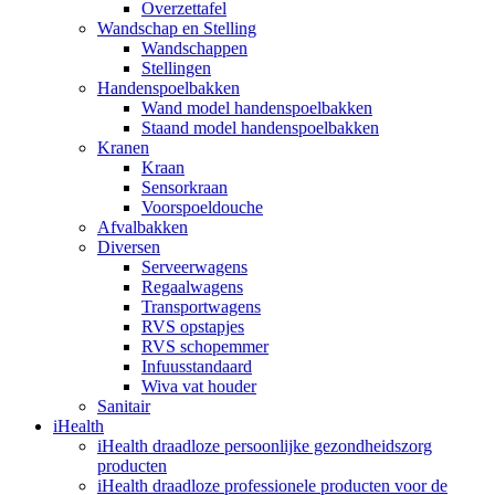
Overzettafel
Wandschap en Stelling
Wandschappen
Stellingen
Handenspoelbakken
Wand model handenspoelbakken
Staand model handenspoelbakken
Kranen
Kraan
Sensorkraan
Voorspoeldouche
Afvalbakken
Diversen
Serveerwagens
Regaalwagens
Transportwagens
RVS opstapjes
RVS schopemmer
Infuusstandaard
Wiva vat houder
Sanitair
iHealth
iHealth draadloze persoonlijke gezondheidszorg
producten
iHealth draadloze professionele producten voor de