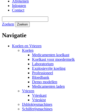
Afrekenen
Inloggen
Contact
Zoeken
Zoeken
Navigatie
Koelen en Vriezen
Koelen
Medicamenten koelkast
Koelkast voor moedermelk
Laboratorium
Explosievrije koeling
Professioneel
Bloedbank
Demo modellen
Medicamenten laden
Vriezen
Vrieskast
Vrieskist
IJsblokjesmachines
Schilferijsmachines