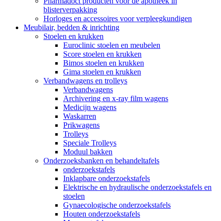
Pharmadoct producten voor de apotheek in
blisterverpakking
Horloges en accessoires voor verpleegkundigen
Meubilair, bedden & inrichting
Stoelen en krukken
Euroclinic stoelen en meubelen
Score stoelen en krukken
Bimos stoelen en krukken
Gima stoelen en krukken
Verbandwagens en trolleys
Verbandwagens
Archivering en x-ray film wagens
Medicijn wagens
Waskarren
Prikwagens
Trolleys
Speciale Trolleys
Moduul bakken
Onderzoeksbanken en behandeltafels
onderzoekstafels
Inklapbare onderzoekstafels
Elektrische en hydraulische onderzoekstafels en
stoelen
Gynaecologische onderzoekstafels
Houten onderzoekstafels