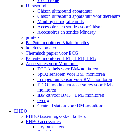
EEG crème
Ultrasound
Chison ultrasound apparatuur
Chison ultrasound apparatuur voor dierenarts
Mindray echografie units
Accessoires en sondes voor Chison
Accessoires en sondes Mindray
printers
Patiëntenmonitoren Vitale functies
bot densitometer
Thermisch papier voor ECG
Patiëntenmonitoren BM1, BM3, BM5
Accessoires voor Monitoren
ECG kabels voor BM-monitoren
SpO2 sensoren voor BM -monitoren
Temperatuursensor voor BM -monitoren
EtCO2 module en accessoires voor BM -
monitoren
IBP kit voor BM3 - BM5 monitoren
overig
Centraal station voor BM -monitoren
EHBO
EHBO tassen rugzakken koffers
EHBO accessoires
larynxmaskers