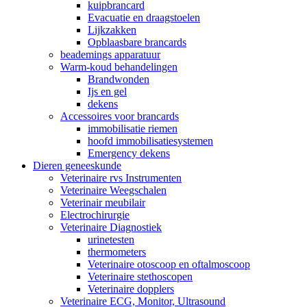
kuipbrancard
Evacuatie en draagstoelen
Lijkzakken
Opblaasbare brancards
beademings apparatuur
Warm-koud behandelingen
Brandwonden
Ijs en gel
dekens
Accessoires voor brancards
immobilisatie riemen
hoofd immobilisatiesystemen
Emergency dekens
Dieren geneeskunde
Veterinaire rvs Instrumenten
Veterinaire Weegschalen
Veterinair meubilair
Electrochirurgie
Veterinaire Diagnostiek
urinetesten
thermometers
Veterinaire otoscoop en oftalmoscoop
Veterinaire stethoscopen
Veterinaire dopplers
Veterinaire ECG, Monitor, Ultrasound