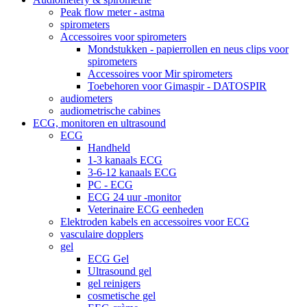
Peak flow meter - astma
spirometers
Accessoires voor spirometers
Mondstukken - papierrollen en neus clips voor
spirometers
Accessoires voor Mir spirometers
Toebehoren voor Gimaspir - DATOSPIR
audiometers
audiometrische cabines
ECG, monitoren en ultrasound
ECG
Handheld
1-3 kanaals ECG
3-6-12 kanaals ECG
PC - ECG
ECG 24 uur -monitor
Veterinaire ECG eenheden
Elektroden kabels en accessoires voor ECG
vasculaire dopplers
gel
ECG Gel
Ultrasound gel
gel reinigers
cosmetische gel