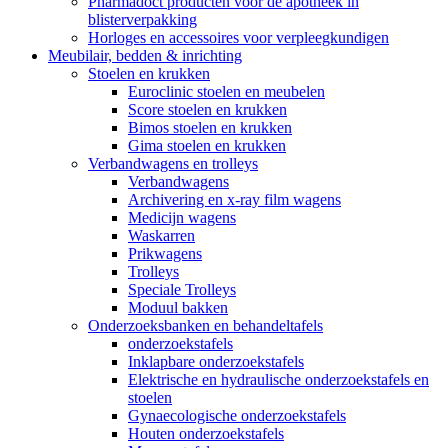
Pharmadoct producten voor de apotheek in
blisterverpakking
Horloges en accessoires voor verpleegkundigen
Meubilair, bedden & inrichting
Stoelen en krukken
Euroclinic stoelen en meubelen
Score stoelen en krukken
Bimos stoelen en krukken
Gima stoelen en krukken
Verbandwagens en trolleys
Verbandwagens
Archivering en x-ray film wagens
Medicijn wagens
Waskarren
Prikwagens
Trolleys
Speciale Trolleys
Moduul bakken
Onderzoeksbanken en behandeltafels
onderzoekstafels
Inklapbare onderzoekstafels
Elektrische en hydraulische onderzoekstafels en
stoelen
Gynaecologische onderzoekstafels
Houten onderzoekstafels