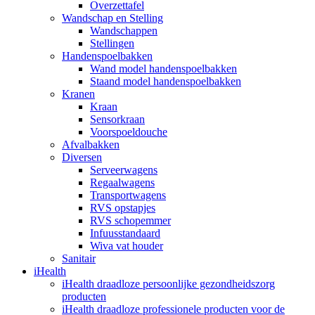
Overzettafel
Wandschap en Stelling
Wandschappen
Stellingen
Handenspoelbakken
Wand model handenspoelbakken
Staand model handenspoelbakken
Kranen
Kraan
Sensorkraan
Voorspoeldouche
Afvalbakken
Diversen
Serveerwagens
Regaalwagens
Transportwagens
RVS opstapjes
RVS schopemmer
Infuusstandaard
Wiva vat houder
Sanitair
iHealth
iHealth draadloze persoonlijke gezondheidszorg
producten
iHealth draadloze professionele producten voor de