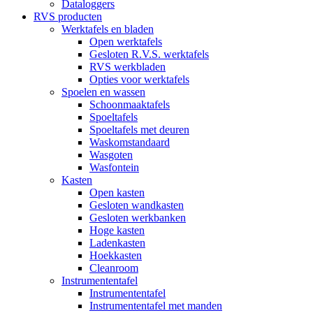
Dataloggers
RVS producten
Werktafels en bladen
Open werktafels
Gesloten R.V.S. werktafels
RVS werkbladen
Opties voor werktafels
Spoelen en wassen
Schoonmaaktafels
Spoeltafels
Spoeltafels met deuren
Waskomstandaard
Wasgoten
Wasfontein
Kasten
Open kasten
Gesloten wandkasten
Gesloten werkbanken
Hoge kasten
Ladenkasten
Hoekkasten
Cleanroom
Instrumententafel
Instrumententafel
Instrumententafel met manden