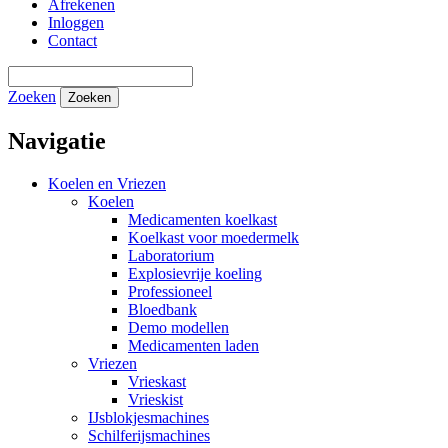
Afrekenen
Inloggen
Contact
Zoeken
Zoeken
Navigatie
Koelen en Vriezen
Koelen
Medicamenten koelkast
Koelkast voor moedermelk
Laboratorium
Explosievrije koeling
Professioneel
Bloedbank
Demo modellen
Medicamenten laden
Vriezen
Vrieskast
Vrieskist
IJsblokjesmachines
Schilferijsmachines