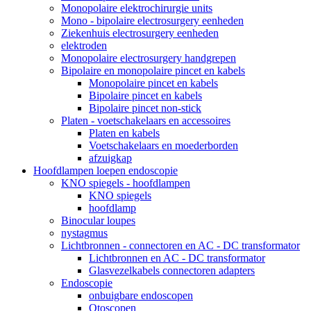
Monopolaire elektrochirurgie units
Mono - bipolaire electrosurgery eenheden
Ziekenhuis electrosurgery eenheden
elektroden
Monopolaire electrosurgery handgrepen
Bipolaire en monopolaire pincet en kabels
Monopolaire pincet en kabels
Bipolaire pincet en kabels
Bipolaire pincet non-stick
Platen - voetschakelaars en accessoires
Platen en kabels
Voetschakelaars en moederborden
afzuigkap
Hoofdlampen loepen endoscopie
KNO spiegels - hoofdlampen
KNO spiegels
hoofdlamp
Binocular loupes
nystagmus
Lichtbronnen - connectoren en AC - DC transformator
Lichtbronnen en AC - DC transformator
Glasvezelkabels connectoren adapters
Endoscopie
onbuigbare endoscopen
Otoscopen