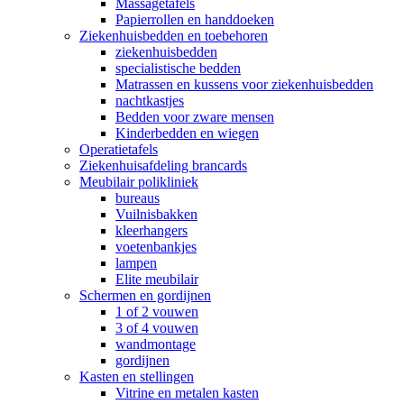
Massagetafels
Papierrollen en handdoeken
Ziekenhuisbedden en toebehoren
ziekenhuisbedden
specialistische bedden
Matrassen en kussens voor ziekenhuisbedden
nachtkastjes
Bedden voor zware mensen
Kinderbedden en wiegen
Operatietafels
Ziekenhuisafdeling brancards
Meubilair polikliniek
bureaus
Vuilnisbakken
kleerhangers
voetenbankjes
lampen
Elite meubilair
Schermen en gordijnen
1 of 2 vouwen
3 of 4 vouwen
wandmontage
gordijnen
Kasten en stellingen
Vitrine en metalen kasten