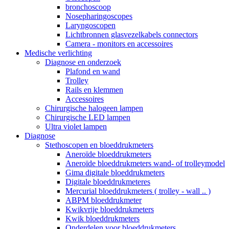
bronchoscoop
Nosepharingoscopes
Laryngoscopen
Lichtbronnen glasvezelkabels connectors
Camera - monitors en accessoires
Medische verlichting
Diagnose en onderzoek
Plafond en wand
Trolley
Rails en klemmen
Accessoires
Chirurgische halogeen lampen
Chirurgische LED lampen
Ultra violet lampen
Diagnose
Stethoscopen en bloeddrukmeters
Aneroïde bloeddrukmeters
Aneroïde bloeddrukmeters wand- of trolleymodel
Gima digitale bloeddrukmeters
Digitale bloeddrukmeteres
Mercurial bloeddrukmeters ( trolley - wall .. )
ABPM bloeddrukmeter
Kwikvrije bloeddrukmeters
Kwik bloeddrukmeters
Onderdelen voor bloeddrukmeters