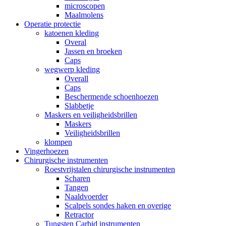
microscopen
Maalmolens
Operatie protectie
katoenen kleding
Overal
Jassen en broeken
Caps
wegwerp kleding
Overall
Caps
Beschermende schoenhoezen
Slabbetje
Maskers en veiligheidsbrillen
Maskers
Veiligheidsbrillen
klompen
Vingerhoezen
Chirurgische instrumenten
Roestvrijstalen chirurgische instrumenten
Scharen
Tangen
Naaldvoerder
Scalpels sondes haken en overige
Retractor
Tungsten Carbid instrumenten