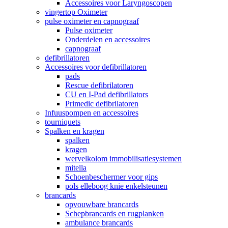
Accessoires voor Laryngoscopen
vingertop Oximeter
pulse oximeter en capnograaf
Pulse oximeter
Onderdelen en accessoires
capnograaf
defibrillatoren
Accessoires voor defibrillatoren
pads
Rescue defibrilatoren
CU en I-Pad defibrillators
Primedic defibrilatoren
Infuuspompen en accessoires
tourniquets
Spalken en kragen
spalken
kragen
wervelkolom immobilisatiesystemen
mitella
Schoenbeschermer voor gips
pols elleboog knie enkelsteunen
brancards
opvouwbare brancards
Schepbrancards en rugplanken
ambulance brancards