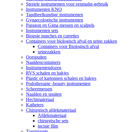
Steriele instrumenten voor eenmalig-gebruik
Instrumenten KNO
Tandheelkundige instrumenten
Gynaecologische instrumenten
Paragon en Gima messen en scalpels
Instrumenten sets
Biopsie punches en currettes
Containers voor biologisch afval en urine zakken
Containers voor Biologisch afval
urinezakken
Oorspuiten
Naaldencontainers
Instrumentendozen
RVS schalen en bakjes
Plastic of kartonnen schalen en bakjes
Podotherapie -beauty instrumenten
Scheermessen
Naalden en spuiten
Hechtmateriaal
Katheters
Chirurgisch afdekmateriaal
Afdekmateriaal
chirurgische sets
incisie film
Tourniquets