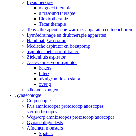
Fysiotherapie
magneet therapie
ultrasound therapie
Elektrotherapie
Tecar therapie
Tens - therapeutische warmte- apparaten en toebehoren
Lymfedrainage en druktherapie apparaten
Handmatig aspirator
Medische aspirator en borstpomp
aspirator met accu of batterij
Ziekenhuis aspirator
Accessoires voor aspirator
bekers
filters
afzuigcanule en slang
overig
siliconenslangen
Gynaecologie
Colposcopie
Rvs amnioscopes protoscoop anoscopes
sigmoidoscopes
Wegwerp amnioscopes protoscoop anoscopes
Gynaecologie tests
Afnemen monsters
Spatels