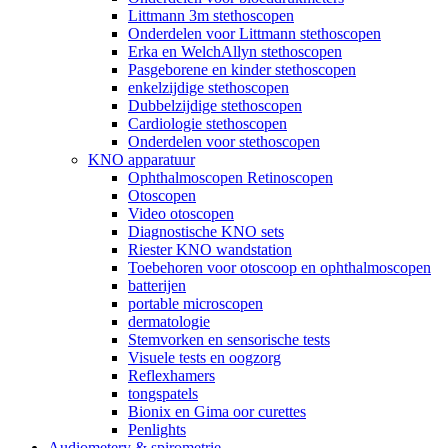
Littmann 3m stethoscopen
Onderdelen voor Littmann stethoscopen
Erka en WelchAllyn stethoscopen
Pasgeborene en kinder stethoscopen
enkelzijdige stethoscopen
Dubbelzijdige stethoscopen
Cardiologie stethoscopen
Onderdelen voor stethoscopen
KNO apparatuur
Ophthalmoscopen Retinoscopen
Otoscopen
Video otoscopen
Diagnostische KNO sets
Riester KNO wandstation
Toebehoren voor otoscoop en ophthalmoscopen
batterijen
portable microscopen
dermatologie
Stemvorken en sensorische tests
Visuele tests en oogzorg
Reflexhamers
tongspatels
Bionix en Gima oor curettes
Penlights
Audiometery & spirometrie