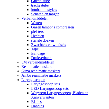
Guedel tube
tracheatube
intubation stylets
Scharen en tangen
Verbandmiddelen
Watten
Gazen tampons compressen
pleisters
Hechten
steriele doeken
Zwachtels en windsels
Tape
Bandage
Drukverband
3M verbandmiddelen
Reanimatie maskers
Gima reanimatie maskers
Ambu reanimatie maskers
Laryngoscopen
Laryngoscoop sets
LED Laryngoscoop sets
Wegwerp Laryngoscopen, Bladen en
Aanverwanten
Blades
Handles