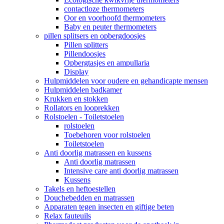
contactloze thermometers
Oor en voorhoofd thermometers
Baby en peuter thermometers
pillen splitsers en opbergdoosjes
Pillen splitters
Pillendoosjes
Opbergtasjes en ampullaria
Display
Hulpmiddelen voor oudere en gehandicapte mensen
Hulpmiddelen badkamer
Krukken en stokken
Rollators en looprekken
Rolstoelen - Toiletstoelen
rolstoelen
Toebehoren voor rolstoelen
Toiletstoelen
Anti doorlig matrassen en kussens
Anti doorlig matrassen
Intensive care anti doorlig matrassen
Kussens
Takels en heftoestellen
Douchebedden en matrassen
Apparaten tegen insecten en giftige beten
Relax fauteuils