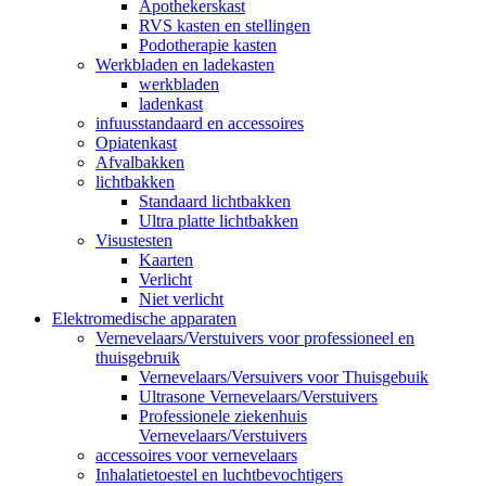
Apothekerskast
RVS kasten en stellingen
Podotherapie kasten
Werkbladen en ladekasten
werkbladen
ladenkast
infuusstandaard en accessoires
Opiatenkast
Afvalbakken
lichtbakken
Standaard lichtbakken
Ultra platte lichtbakken
Visustesten
Kaarten
Verlicht
Niet verlicht
Elektromedische apparaten
Vernevelaars/Verstuivers voor professioneel en
thuisgebruik
Vernevelaars/Versuivers voor Thuisgebuik
Ultrasone Vernevelaars/Verstuivers
Professionele ziekenhuis
Vernevelaars/Verstuivers
accessoires voor vernevelaars
Inhalatietoestel en luchtbevochtigers