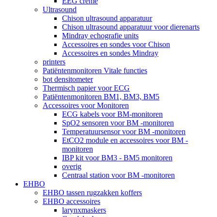
EEG crème
Ultrasound
Chison ultrasound apparatuur
Chison ultrasound apparatuur voor dierenarts
Mindray echografie units
Accessoires en sondes voor Chison
Accessoires en sondes Mindray
printers
Patiëntenmonitoren Vitale functies
bot densitometer
Thermisch papier voor ECG
Patiëntenmonitoren BM1, BM3, BM5
Accessoires voor Monitoren
ECG kabels voor BM-monitoren
SpO2 sensoren voor BM -monitoren
Temperatuursensor voor BM -monitoren
EtCO2 module en accessoires voor BM -
monitoren
IBP kit voor BM3 - BM5 monitoren
overig
Centraal station voor BM -monitoren
EHBO
EHBO tassen rugzakken koffers
EHBO accessoires
larynxmaskers