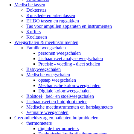
Medische tassen
Dokterstas
Kunstlederen artsentassen
EHBO tassen en rugzakken
Tas voor ampullen apparaten en instrumenten
Koffers
Koeltassen
Weegschalen & meetinstrumenten
Familie weegschalen
personen weegschalen
Lichaamsvet analyse weegschalen
Precisie - voeding - dieet schalen
Babyweegschalen
Medische weegschalen
opstap weegschalen
Mechanische kolomweegschalen
Digitale kolomweegschalen
Rolstoel-, bed- en stoelweegschalen
Lichaamsvet en huidplooi meter
Medische meetinstrumenten en hartslagmeters
Vetinaire weegschalen
Gezondheidszorg en patienten hulpmiddelen
thermometers
digitale thermometers
Ecologische kwikvrije thermometers