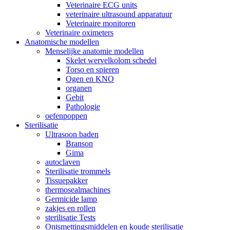
Veterinaire ECG units
veterinaire ultrasound apparatuur
Veterinaire monitoren
Veterinaire oximeters
Anatomische modellen
Menselijke anatomie modellen
Skelet wervelkolom schedel
Torso en spieren
Ogen en KNO
organen
Gebit
Pathologie
oefenpoppen
Sterilisatie
Ultrasoon baden
Branson
Gima
autoclaven
Sterilisatie trommels
Tissuepakker
thermosealmachines
Germicide lamp
zakjes en rollen
sterilisatie Tests
Ontsmettingsmiddelen en koude sterilisatie