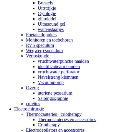
Borstels
Uitstrijkje
Cytologie
glijmiddel
Ultrasound gel
wattenstaafjes
Foetale dopplers
Monitoren en toebehoren
RVS speculum
Wegwerp speculum
Verloskunde
vruchtwaterpunctie naalden
identificatiearmbanden
vruchtwater perforator
Navelstreng klemmen
Vacuumpomp
Overig
uteriene pessarium
Salpingographie
curettes
Electrochirurgie
Thermocauteries - criotherapy
Thermocauteries en accessoires
Criotherapy
Electrodepilators en accessoires