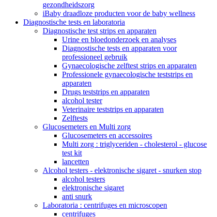
gezondheidszorg
iBaby draadloze producten voor de baby wellness
Diagnostische tests en laboratoria
Diagnostische test strips en apparaten
Urine en bloedonderzoek en analyses
Diagnostische tests en apparaten voor
professioneel gebruik
Gynaecologische zelftest strips en apparaten
Professionele gynaecologische teststrips en
apparaten
Drugs teststrips en apparaten
alcohol tester
Veterinaire teststrips en apparaten
Zelftests
Glucosemeters en Multi zorg
Glucosemeters en accessoires
Multi zorg : triglyceriden - cholesterol - glucose
test kit
lancetten
Alcohol testers - elektronische sigaret - snurken stop
alcohol testers
elektronische sigaret
anti snurk
Laboratoria : centrifuges en microscopen
centrifuges