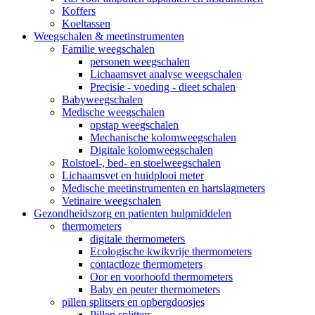
Koffers
Koeltassen
Weegschalen & meetinstrumenten
Familie weegschalen
personen weegschalen
Lichaamsvet analyse weegschalen
Precisie - voeding - dieet schalen
Babyweegschalen
Medische weegschalen
opstap weegschalen
Mechanische kolomweegschalen
Digitale kolomweegschalen
Rolstoel-, bed- en stoelweegschalen
Lichaamsvet en huidplooi meter
Medische meetinstrumenten en hartslagmeters
Vetinaire weegschalen
Gezondheidszorg en patienten hulpmiddelen
thermometers
digitale thermometers
Ecologische kwikvrije thermometers
contactloze thermometers
Oor en voorhoofd thermometers
Baby en peuter thermometers
pillen splitsers en opbergdoosjes
Pillen splitters