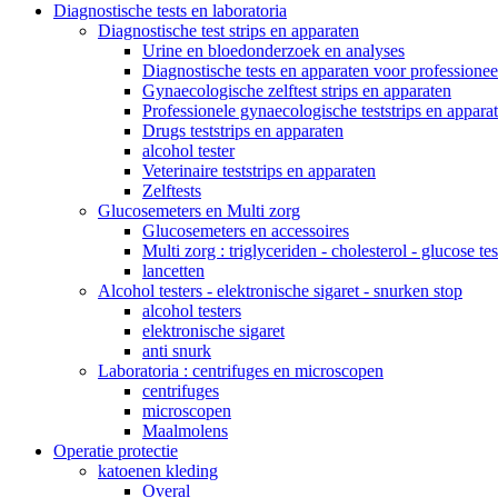
Diagnostische tests en laboratoria
Diagnostische test strips en apparaten
Urine en bloedonderzoek en analyses
Diagnostische tests en apparaten voor professionee
Gynaecologische zelftest strips en apparaten
Professionele gynaecologische teststrips en appara
Drugs teststrips en apparaten
alcohol tester
Veterinaire teststrips en apparaten
Zelftests
Glucosemeters en Multi zorg
Glucosemeters en accessoires
Multi zorg : triglyceriden - cholesterol - glucose tes
lancetten
Alcohol testers - elektronische sigaret - snurken stop
alcohol testers
elektronische sigaret
anti snurk
Laboratoria : centrifuges en microscopen
centrifuges
microscopen
Maalmolens
Operatie protectie
katoenen kleding
Overal