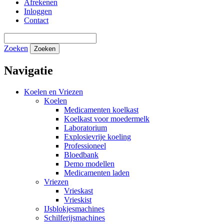
Afrekenen
Inloggen
Contact
Zoeken
Zoeken
Navigatie
Koelen en Vriezen
Koelen
Medicamenten koelkast
Koelkast voor moedermelk
Laboratorium
Explosievrije koeling
Professioneel
Bloedbank
Demo modellen
Medicamenten laden
Vriezen
Vrieskast
Vrieskist
IJsblokjesmachines
Schilferijsmachines