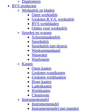
Dataloggers
RVS producten
Werktafels en bladen
Open werktafels
Gesloten R.V.S. werktafels
RVS werkbladen
Opties voor werktafels
Spoelen en wassen
Schoonmaaktafels
Spoeltafels
Spoeltafels met deuren
Waskomstandaard
Wasgoten
Wasfontein
Kasten
Open kasten
Gesloten wandkasten
Gesloten werkbanken
Hoge kasten
Ladenkasten
Hoekkasten
Cleanroom
Instrumententafel
Instrumententafel
Instrumententafel met manden