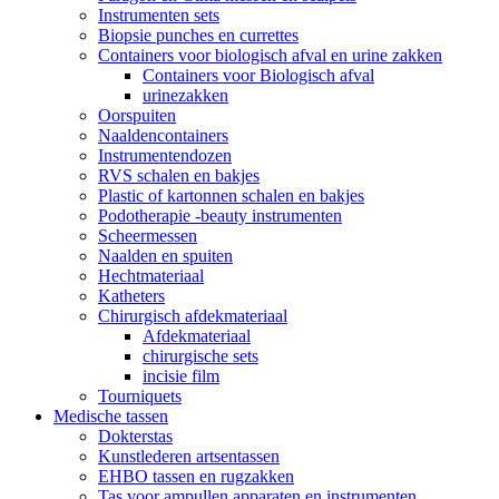
Instrumenten sets
Biopsie punches en currettes
Containers voor biologisch afval en urine zakken
Containers voor Biologisch afval
urinezakken
Oorspuiten
Naaldencontainers
Instrumentendozen
RVS schalen en bakjes
Plastic of kartonnen schalen en bakjes
Podotherapie -beauty instrumenten
Scheermessen
Naalden en spuiten
Hechtmateriaal
Katheters
Chirurgisch afdekmateriaal
Afdekmateriaal
chirurgische sets
incisie film
Tourniquets
Medische tassen
Dokterstas
Kunstlederen artsentassen
EHBO tassen en rugzakken
Tas voor ampullen apparaten en instrumenten