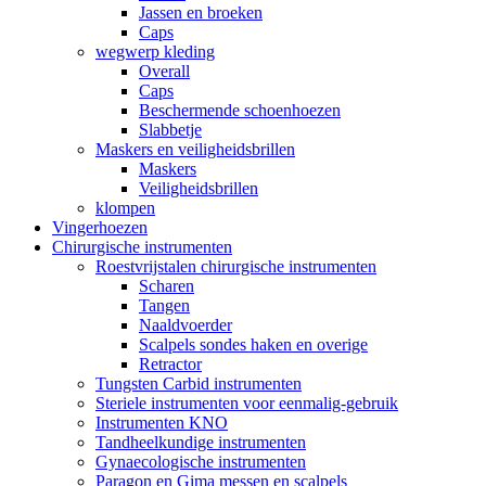
Jassen en broeken
Caps
wegwerp kleding
Overall
Caps
Beschermende schoenhoezen
Slabbetje
Maskers en veiligheidsbrillen
Maskers
Veiligheidsbrillen
klompen
Vingerhoezen
Chirurgische instrumenten
Roestvrijstalen chirurgische instrumenten
Scharen
Tangen
Naaldvoerder
Scalpels sondes haken en overige
Retractor
Tungsten Carbid instrumenten
Steriele instrumenten voor eenmalig-gebruik
Instrumenten KNO
Tandheelkundige instrumenten
Gynaecologische instrumenten
Paragon en Gima messen en scalpels