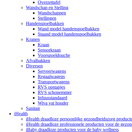
Overzettafel
Wandschap en Stelling
Wandschappen
Stellingen
Handenspoelbakken
Wand model handenspoelbakken
Staand model handenspoelbakken
Kranen
Kraan
Sensorkraan
Voorspoeldouche
Afvalbakken
Diversen
Serveerwagens
Regaalwagens
Transportwagens
RVS opstapjes
RVS schopemmer
Infuusstandaard
Wiva vat houder
Sanitair
iHealth
iHealth draadloze persoonlijke gezondheidszorg product
iHealth draadloze professionele producten voor de gezo
iBaby draadloze producten voor de baby wellness