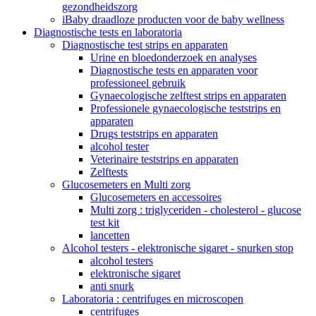
gezondheidszorg
iBaby draadloze producten voor de baby wellness
Diagnostische tests en laboratoria
Diagnostische test strips en apparaten
Urine en bloedonderzoek en analyses
Diagnostische tests en apparaten voor
professioneel gebruik
Gynaecologische zelftest strips en apparaten
Professionele gynaecologische teststrips en
apparaten
Drugs teststrips en apparaten
alcohol tester
Veterinaire teststrips en apparaten
Zelftests
Glucosemeters en Multi zorg
Glucosemeters en accessoires
Multi zorg : triglyceriden - cholesterol - glucose
test kit
lancetten
Alcohol testers - elektronische sigaret - snurken stop
alcohol testers
elektronische sigaret
anti snurk
Laboratoria : centrifuges en microscopen
centrifuges