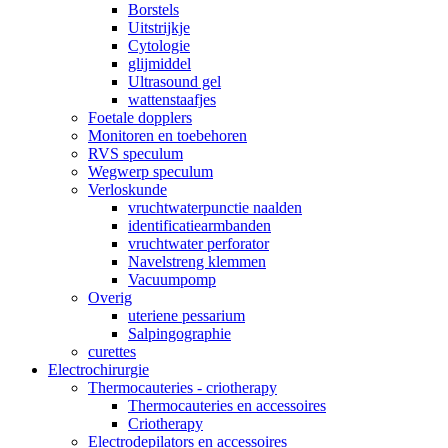
Borstels
Uitstrijkje
Cytologie
glijmiddel
Ultrasound gel
wattenstaafjes
Foetale dopplers
Monitoren en toebehoren
RVS speculum
Wegwerp speculum
Verloskunde
vruchtwaterpunctie naalden
identificatiearmbanden
vruchtwater perforator
Navelstreng klemmen
Vacuumpomp
Overig
uteriene pessarium
Salpingographie
curettes
Electrochirurgie
Thermocauteries - criotherapy
Thermocauteries en accessoires
Criotherapy
Electrodepilators en accessoires