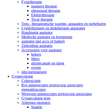
Fysiotherapie
magneet therapie
ultrasound therapie
Elektrotherapie
Tecar therapie
Tens - therapeutische warmte- apparaten en toebehoren
Lymfedrainage en druktherapie apparaten
Handmatig aspirator
Medische aspirator en borstpomp
aspirator met accu of batterij
Ziekenhuis aspirator
Accessoires voor aspirator
bekers
filters
afzuigcanule en slang
overig
siliconenslangen
Gynaecologie
Colposcopie
Rvs amnioscopes protoscoop anoscopes
sigmoidoscopes
Wegwerp amnioscopes protoscoop anoscopes
Gynaecologie tests
Afnemen monsters
Spatels