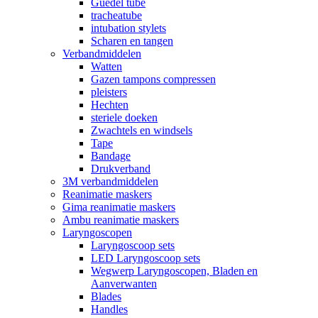
Guedel tube
tracheatube
intubation stylets
Scharen en tangen
Verbandmiddelen
Watten
Gazen tampons compressen
pleisters
Hechten
steriele doeken
Zwachtels en windsels
Tape
Bandage
Drukverband
3M verbandmiddelen
Reanimatie maskers
Gima reanimatie maskers
Ambu reanimatie maskers
Laryngoscopen
Laryngoscoop sets
LED Laryngoscoop sets
Wegwerp Laryngoscopen, Bladen en
Aanverwanten
Blades
Handles