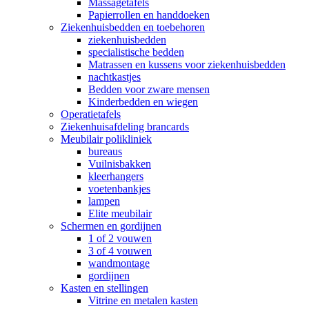
Massagetafels
Papierrollen en handdoeken
Ziekenhuisbedden en toebehoren
ziekenhuisbedden
specialistische bedden
Matrassen en kussens voor ziekenhuisbedden
nachtkastjes
Bedden voor zware mensen
Kinderbedden en wiegen
Operatietafels
Ziekenhuisafdeling brancards
Meubilair polikliniek
bureaus
Vuilnisbakken
kleerhangers
voetenbankjes
lampen
Elite meubilair
Schermen en gordijnen
1 of 2 vouwen
3 of 4 vouwen
wandmontage
gordijnen
Kasten en stellingen
Vitrine en metalen kasten