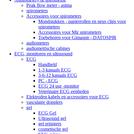
Peak flow meter - astma
spirometers
Accessoires voor spirometers
Mondstukken - papierrollen en neus clips voor
spirometers
Accessoires voor Mir spirometers
Toebehoren voor Gimaspir - DATOSPIR
audiometers
audiometrische cabines
ECG, monitoren en ultrasound
ECG
Handheld
1-3 kanaals ECG
3-6-12 kanaals ECG
PC - ECG
ECG 24 uur -monitor
Veterinaire ECG eenheden
Elektroden kabels en accessoires voor ECG
vasculaire dopplers
gel
ECG Gel
Ultrasound gel
gel reinigers
cosmetische gel