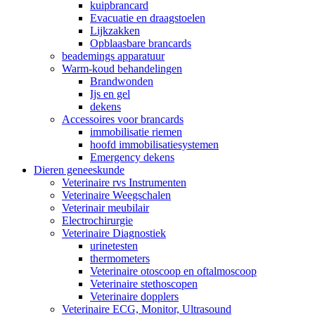
kuipbrancard
Evacuatie en draagstoelen
Lijkzakken
Opblaasbare brancards
beademings apparatuur
Warm-koud behandelingen
Brandwonden
Ijs en gel
dekens
Accessoires voor brancards
immobilisatie riemen
hoofd immobilisatiesystemen
Emergency dekens
Dieren geneeskunde
Veterinaire rvs Instrumenten
Veterinaire Weegschalen
Veterinair meubilair
Electrochirurgie
Veterinaire Diagnostiek
urinetesten
thermometers
Veterinaire otoscoop en oftalmoscoop
Veterinaire stethoscopen
Veterinaire dopplers
Veterinaire ECG, Monitor, Ultrasound