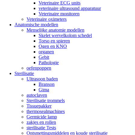
Veterinaire ECG units
veterinaire ultrasound apparatuur
Veterinaire monitoren
Veterinaire oximeters
Anatomische modellen
Menselijke anatomie modellen
Skelet wervelkolom schedel
Torso en spieren
Ogen en KNO
organen
Gebit
Pathologie
oefenpoppen
Sterilisatie
Ultrasoon baden
Branson
Gima
autoclaven
Sterilisatie trommels
Tissuepakker
thermosealmachines
Germicide lamp
zakjes en rollen
sterilisatie Tests
Ontsmettingsmiddelen en koude sterilisatie