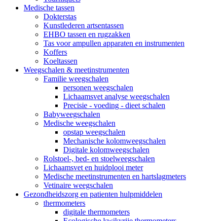
Medische tassen
Dokterstas
Kunstlederen artsentassen
EHBO tassen en rugzakken
Tas voor ampullen apparaten en instrumenten
Koffers
Koeltassen
Weegschalen & meetinstrumenten
Familie weegschalen
personen weegschalen
Lichaamsvet analyse weegschalen
Precisie - voeding - dieet schalen
Babyweegschalen
Medische weegschalen
opstap weegschalen
Mechanische kolomweegschalen
Digitale kolomweegschalen
Rolstoel-, bed- en stoelweegschalen
Lichaamsvet en huidplooi meter
Medische meetinstrumenten en hartslagmeters
Vetinaire weegschalen
Gezondheidszorg en patienten hulpmiddelen
thermometers
digitale thermometers
Ecologische kwikvrije thermometers