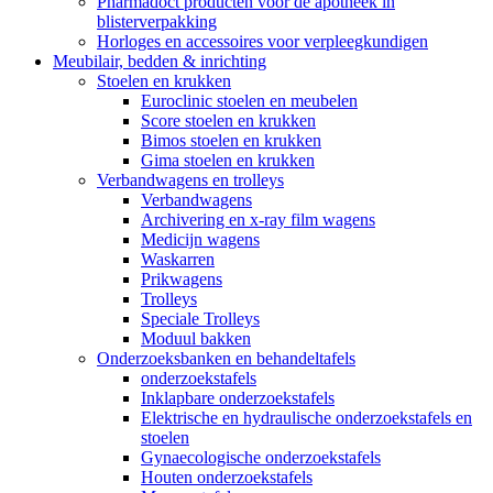
Pharmadoct producten voor de apotheek in
blisterverpakking
Horloges en accessoires voor verpleegkundigen
Meubilair, bedden & inrichting
Stoelen en krukken
Euroclinic stoelen en meubelen
Score stoelen en krukken
Bimos stoelen en krukken
Gima stoelen en krukken
Verbandwagens en trolleys
Verbandwagens
Archivering en x-ray film wagens
Medicijn wagens
Waskarren
Prikwagens
Trolleys
Speciale Trolleys
Moduul bakken
Onderzoeksbanken en behandeltafels
onderzoekstafels
Inklapbare onderzoekstafels
Elektrische en hydraulische onderzoekstafels en
stoelen
Gynaecologische onderzoekstafels
Houten onderzoekstafels