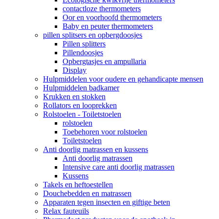
contactloze thermometers
Oor en voorhoofd thermometers
Baby en peuter thermometers
pillen splitsers en opbergdoosjes
Pillen splitters
Pillendoosjes
Opbergtasjes en ampullaria
Display
Hulpmiddelen voor oudere en gehandicapte mensen
Hulpmiddelen badkamer
Krukken en stokken
Rollators en looprekken
Rolstoelen - Toiletstoelen
rolstoelen
Toebehoren voor rolstoelen
Toiletstoelen
Anti doorlig matrassen en kussens
Anti doorlig matrassen
Intensive care anti doorlig matrassen
Kussens
Takels en heftoestellen
Douchebedden en matrassen
Apparaten tegen insecten en giftige beten
Relax fauteuils