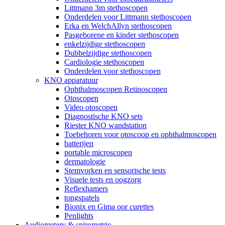
Littmann 3m stethoscopen
Onderdelen voor Littmann stethoscopen
Erka en WelchAllyn stethoscopen
Pasgeborene en kinder stethoscopen
enkelzijdige stethoscopen
Dubbelzijdige stethoscopen
Cardiologie stethoscopen
Onderdelen voor stethoscopen
KNO apparatuur
Ophthalmoscopen Retinoscopen
Otoscopen
Video otoscopen
Diagnostische KNO sets
Riester KNO wandstation
Toebehoren voor otoscoop en ophthalmoscopen
batterijen
portable microscopen
dermatologie
Stemvorken en sensorische tests
Visuele tests en oogzorg
Reflexhamers
tongspatels
Bionix en Gima oor curettes
Penlights
Audiometery & spirometrie