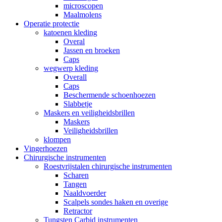
microscopen
Maalmolens
Operatie protectie
katoenen kleding
Overal
Jassen en broeken
Caps
wegwerp kleding
Overall
Caps
Beschermende schoenhoezen
Slabbetje
Maskers en veiligheidsbrillen
Maskers
Veiligheidsbrillen
klompen
Vingerhoezen
Chirurgische instrumenten
Roestvrijstalen chirurgische instrumenten
Scharen
Tangen
Naaldvoerder
Scalpels sondes haken en overige
Retractor
Tungsten Carbid instrumenten