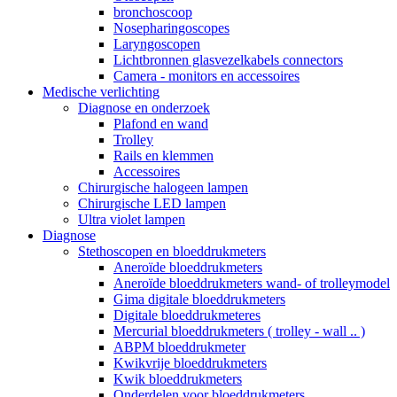
bronchoscoop
Nosepharingoscopes
Laryngoscopen
Lichtbronnen glasvezelkabels connectors
Camera - monitors en accessoires
Medische verlichting
Diagnose en onderzoek
Plafond en wand
Trolley
Rails en klemmen
Accessoires
Chirurgische halogeen lampen
Chirurgische LED lampen
Ultra violet lampen
Diagnose
Stethoscopen en bloeddrukmeters
Aneroïde bloeddrukmeters
Aneroïde bloeddrukmeters wand- of trolleymodel
Gima digitale bloeddrukmeters
Digitale bloeddrukmeteres
Mercurial bloeddrukmeters ( trolley - wall .. )
ABPM bloeddrukmeter
Kwikvrije bloeddrukmeters
Kwik bloeddrukmeters
Onderdelen voor bloeddrukmeters