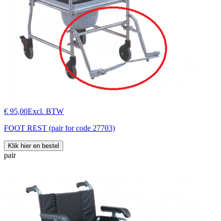
€ 95,00
Excl. BTW
FOOT REST (pair for code 27703)
Klik hier en bestel
pair