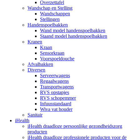
Overzettafel
Wandschap en Stelling
Wandschappen
Stellingen
Handenspoelbakken
Wand model handenspoelbakken
Staand model handenspoelbakken
Kranen
Kraan
Sensorkraan
Voorspoeldouche
Afvalbakken
Diversen
Serveerwagens
Regaalwagens
Transportwagens
RVS opstapjes
RVS schopemmer
Infuusstandaard
Wiva vat houder
Sanitair
iHealth
iHealth draadloze persoonlijke gezondheidszorg
producten
iHealth draadloze professionele producten voor de