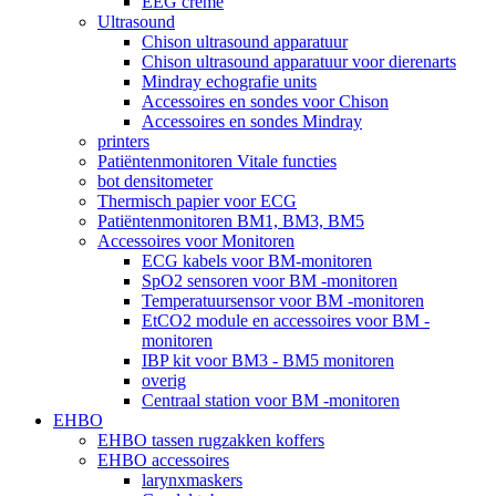
EEG crème
Ultrasound
Chison ultrasound apparatuur
Chison ultrasound apparatuur voor dierenarts
Mindray echografie units
Accessoires en sondes voor Chison
Accessoires en sondes Mindray
printers
Patiëntenmonitoren Vitale functies
bot densitometer
Thermisch papier voor ECG
Patiëntenmonitoren BM1, BM3, BM5
Accessoires voor Monitoren
ECG kabels voor BM-monitoren
SpO2 sensoren voor BM -monitoren
Temperatuursensor voor BM -monitoren
EtCO2 module en accessoires voor BM -
monitoren
IBP kit voor BM3 - BM5 monitoren
overig
Centraal station voor BM -monitoren
EHBO
EHBO tassen rugzakken koffers
EHBO accessoires
larynxmaskers