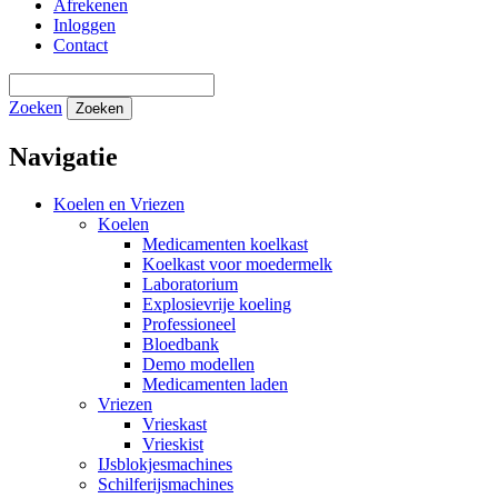
Afrekenen
Inloggen
Contact
Zoeken
Zoeken
Navigatie
Koelen en Vriezen
Koelen
Medicamenten koelkast
Koelkast voor moedermelk
Laboratorium
Explosievrije koeling
Professioneel
Bloedbank
Demo modellen
Medicamenten laden
Vriezen
Vrieskast
Vrieskist
IJsblokjesmachines
Schilferijsmachines