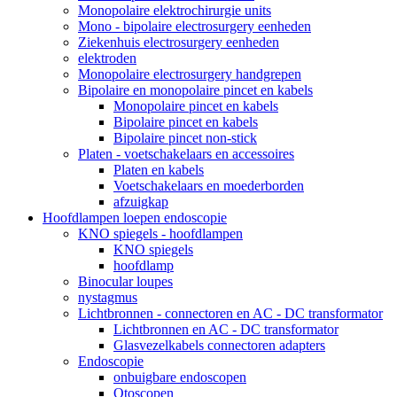
Monopolaire elektrochirurgie units
Mono - bipolaire electrosurgery eenheden
Ziekenhuis electrosurgery eenheden
elektroden
Monopolaire electrosurgery handgrepen
Bipolaire en monopolaire pincet en kabels
Monopolaire pincet en kabels
Bipolaire pincet en kabels
Bipolaire pincet non-stick
Platen - voetschakelaars en accessoires
Platen en kabels
Voetschakelaars en moederborden
afzuigkap
Hoofdlampen loepen endoscopie
KNO spiegels - hoofdlampen
KNO spiegels
hoofdlamp
Binocular loupes
nystagmus
Lichtbronnen - connectoren en AC - DC transformator
Lichtbronnen en AC - DC transformator
Glasvezelkabels connectoren adapters
Endoscopie
onbuigbare endoscopen
Otoscopen