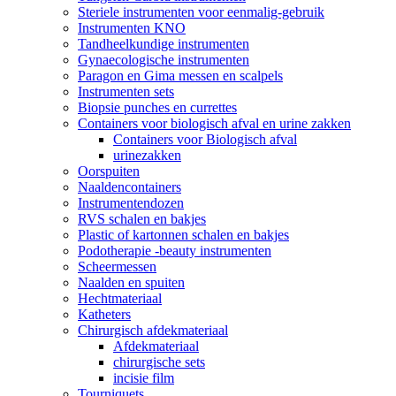
Steriele instrumenten voor eenmalig-gebruik
Instrumenten KNO
Tandheelkundige instrumenten
Gynaecologische instrumenten
Paragon en Gima messen en scalpels
Instrumenten sets
Biopsie punches en currettes
Containers voor biologisch afval en urine zakken
Containers voor Biologisch afval
urinezakken
Oorspuiten
Naaldencontainers
Instrumentendozen
RVS schalen en bakjes
Plastic of kartonnen schalen en bakjes
Podotherapie -beauty instrumenten
Scheermessen
Naalden en spuiten
Hechtmateriaal
Katheters
Chirurgisch afdekmateriaal
Afdekmateriaal
chirurgische sets
incisie film
Tourniquets