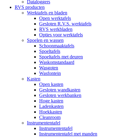
Dataloggers
RVS producten
Werktafels en bladen
Open werktafels
Gesloten R.V.S. werktafels
RVS werkbladen
Opties voor werktafels
Spoelen en wassen
Schoonmaaktafels
Spoeltafels
Spoeltafels met deuren
Waskomstandaard
Wasgoten
Wasfontein
Kasten
Open kasten
Gesloten wandkasten
Gesloten werkbanken
Hoge kasten
Ladenkasten
Hoekkasten
Cleanroom
Instrumententafel
Instrumententafel
Instrumententafel met manden