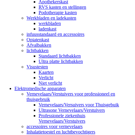
Apothekerskast
RVS kasten en stellingen
Podotherapie kasten
Werkbladen en ladekasten
werkbladen
ladenkast
infuusstandaard en accessoires
Opiatenkast
Afvalbakken
lichtbakken
Standaard lichtbakken
Ultra platte lichtbakken
Visustesten
Kaarten
Verlicht
Niet verlicht
Elektromedische apparaten
Vernevelaars/Verstuivers voor professioneel en
thuisgebruik
Vernevelaars/Versuivers voor Thuisgebuik
Ultrasone Vernevelaars/Verstuivers
Professionele ziekenhuis
Vernevelaars/Verstuivers
accessoires voor vernevelaars
Inhalatietoestel en luchtbevochtigers