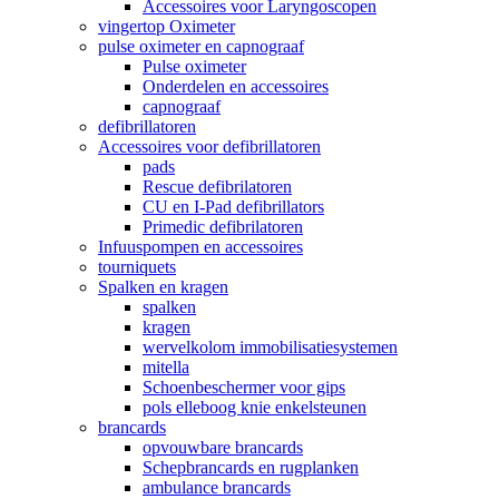
Accessoires voor Laryngoscopen
vingertop Oximeter
pulse oximeter en capnograaf
Pulse oximeter
Onderdelen en accessoires
capnograaf
defibrillatoren
Accessoires voor defibrillatoren
pads
Rescue defibrilatoren
CU en I-Pad defibrillators
Primedic defibrilatoren
Infuuspompen en accessoires
tourniquets
Spalken en kragen
spalken
kragen
wervelkolom immobilisatiesystemen
mitella
Schoenbeschermer voor gips
pols elleboog knie enkelsteunen
brancards
opvouwbare brancards
Schepbrancards en rugplanken
ambulance brancards